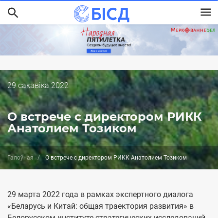
Перайсці
да
асноўнага
змесціва
Дата
29 cакавіка 2022
публикации
О встрече с директором РИКК
Анатолием Тозиком
Галоўная
О встрече с директором РИКК Анатолием Тозиком
29 марта 2022 года в рамках экспертного диалога
«Беларусь и Китай: общая траектория развития» в
Белорусском институте стратегических исследований