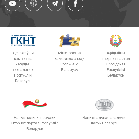
Дзяржаўны
Міністэрства
Афіцыйны
камітэт па
замежных спраў
Інтэрнэт-партал
навуцы і
Рэспублікі
Прэзідэнта
тэхналогіях
Беларусь
Рэспублікі
Рэспублікі
Беларусь
Беларусь
Нацыянальны прававы
Нацыянальная акадэмія
Інтэрнэт-партал Рэспублікі
навук Беларусі
Беларусь