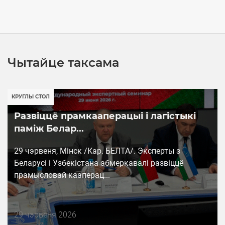
Чытайце таксама
КРУГЛЫ СТОЛ
Развіццё прамкааперацыі і лагістыкі
паміж Белар...
29 чэрвеня, Мінск /Кар. БЕЛТА/. Эксперты з
Беларусі і Узбекістана абмеркавалі развіццё
прамысловай кааперац...
Дата
29 чэрвеня 2026