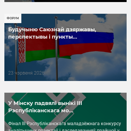
публикации
ФОРУМ
Будучыню Саюзнай дзяржавы,
перспектывы і пункты...
...
Дата
23 чэрвеня 2026
публикации
У Мінску падвялі вынікі ІІІ
Рэспубліканскага мо...
Фінал III Рэспубліканскага маладзёжнага конкурсу
аналітычных праектаў і даследаванняў прайшоў у