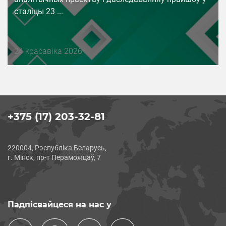
сталіцы 23 ...
Дата
24 красавіка 2026
публикации
+375 (17) 203-32-81
220004, Рэспубліка Беларусь,
г. Мінск, пр-т Пераможцаў, 7
Падпісвайцеся на нас у