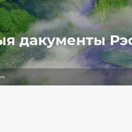
я дакументы Рэс
усь