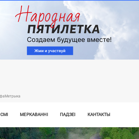
Перайсці
да
асноўнага
змесціва
нфаMетрыка
 СМІ
МЕРКАВАННІ
ПАДЗЕІ
КАНТАКТЫ