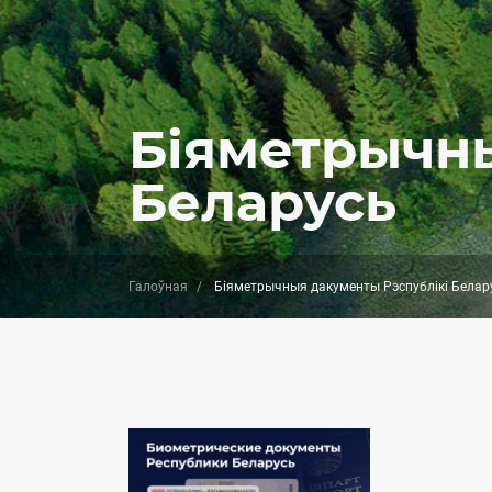
Біяметрычны
Беларусь
Галоўная
Біяметрычныя дакументы Рэспублікі Белар