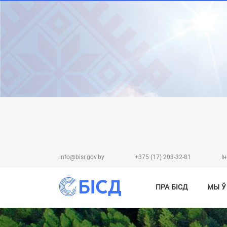
info@bisr.gov.by
+375 (17) 203-32-81
I
ПРА БІСД
МЫ Ў