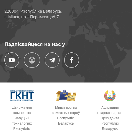
220004, Рэспубліка Беларусь,
г. Мінск, пр-т Пераможцаў, 7
Падпісвайцеся на нас у
Дзяржаўны
Міністэрства
Афіцыйны
камітэт па
замежных спраў
Інтэрнэт-партал
навуцы і
Рэспублікі
Прэзідэнта
тэхналогіях
Беларусь
Рэспублікі
Рэспублікі
Беларусь