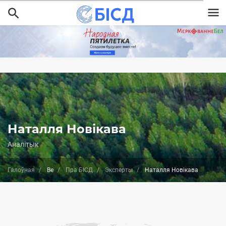
Перайсці
да
асноўнага
змесціва
Наталля Новікава
Аналітык
Галоўная
Be
Пра БІСД
Эксперты
Наталля Новікава