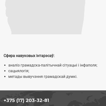
Сфера навуковых інтарэсаў:
аналіз грамадска-палітычнай сітуацыі і інфаполя;
сацыялогія;
метады вывучэння грамадскай думкі.
+375 (17) 203-32-81