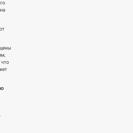
ого
 на
ют
 цены
им,
 что
ожет
во
.