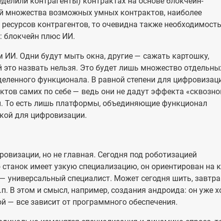
ределили контрагенты) контрактах на основе блокчейн-
ой множества возможных умных контрактов, наиболее
 ресурсов контрагентов, то очевидна также необходимост
: блокчейн плюс ИИ.
 ИИ. Одни будут мыть окна, другие — сажать картошку,
 это назвать нельзя. Это будет лишь множество отдельны
деленного функционала. В равной степени для цифровизац
ктов самих по себе — ведь они не дадут эффекта «сквозно
. То есть лишь платформы, объединяющие функционал
чкой для цифровизации.
овизации, но не главная. Сегодня под роботизацией
станок имеет узкую специализацию, он ориентирован на к
, — универсальный специалист. Может сегодня шить, завтра
.п. В этом и смысл, например, создания андроида: он уже х
ой — все зависит от программного обеспечения.