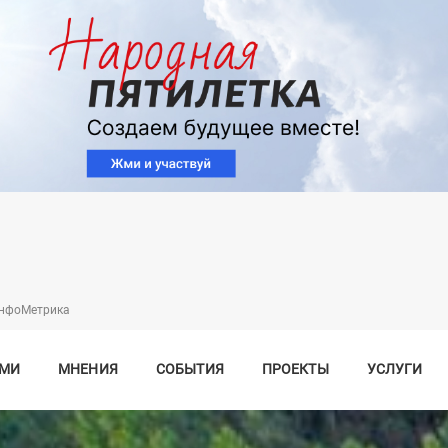
Перейти
к
основному
содержанию
нфоМетрика
СМИ
МНЕНИЯ
СОБЫТИЯ
ПРОЕКТЫ
УСЛУГИ