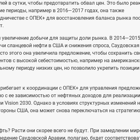
ей в сутки, чтобы предотвратить обвал цен. Это было реа
гие периоды, например в 2016—2017 годах, она также
дничестве с ОПЕК+ для восстановления баланса рынка по
т.
и увеличение добычи для защиты доли рынка. В 2014—201
бычи сланцевой нефти в США и снижения спроса, Саудовская
сто этого она увеличила предложение, чтобы сохранить с
ентов с высокой себестоимостью, например на американск
ьному периоду низких цен, но позволило укрепить позиции
прибегает к координации с ОПЕК+ для управления предлож
но с ее зависимостью от нефтяных доходов для реализаци
Vision 2030. Однако в условиях структурных изменений 
стороны США, она может снова переключаться на стратеги
фть? Расти они скорее всего не будут. При замедлении ми
едение Саудовской Аравии, полагаю, будет соответствова