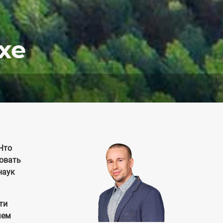
хе
Что
зовать
наук
ти
чем