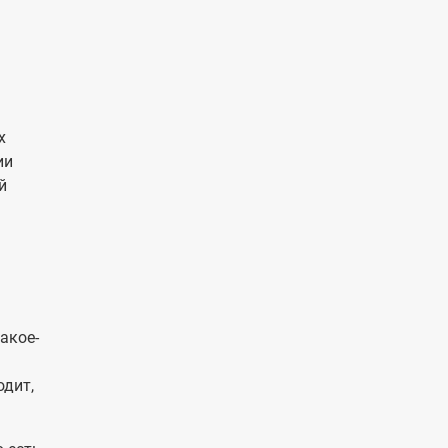
ь
х
ии
й
акое-
одит,