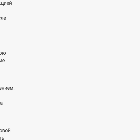
кцией
сле
5
вою
ие
ением,
и
на
ю
ровой
ть