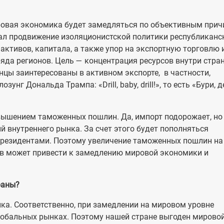
ировая экономика будет замедляться по объективным прич
ал продвижение изоляционистской политики республиканс
активов, капитала, а также упор на экспортную торговлю 
яда регионов. Цель — концентрация ресурсов внутри стра
цы заинтересованы в активном экспорте, в частности,
нг Дональда Трампа: «Drill, baby, drill!», то есть «Бури, д
повышением таможенных пошлин. Да, импорт подорожает, но
 внутреннего рынка. За счет этого будет пополняться
 резидентами. Поэтому увеличение таможенных пошлин на
тв может привести к замедлению мировой экономики и
раны?
ка. Соответственно, при замедлении на мировом уровне
лобальных рынках. Поэтому нашей стране выгоден мировой