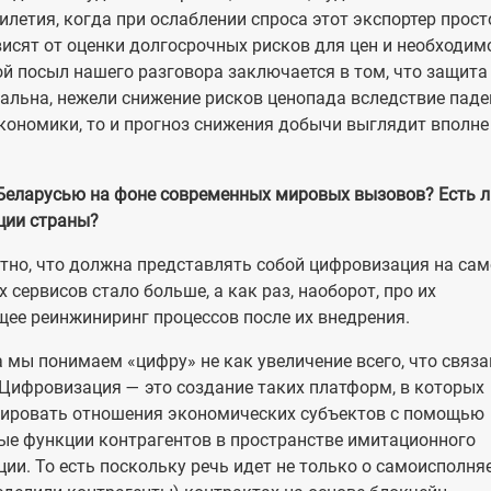
илетия, когда при ослаблении спроса этот экспортер прост
исят от оценки долгосрочных рисков для цен и необходим
й посыл нашего разговора заключается в том, что защита
уальна, нежели снижение рисков ценопада вследствие пад
кономики, то и прогноз снижения добычи выглядит вполне
Беларусью на фоне современных мировых вызовов? Есть л
ции страны?
ятно, что должна представлять собой цифровизация на са
 сервисов стало больше, а как раз, наоборот, про их
ее реинжиниринг процессов после их внедрения.
 мы понимаем «цифру» не как увеличение всего, что связа
Цифровизация — это создание таких платформ, в которых
зировать отношения экономических субъектов с помощью
ые функции контрагентов в пространстве имитационного
ии. То есть поскольку речь идет не только о самоисполн