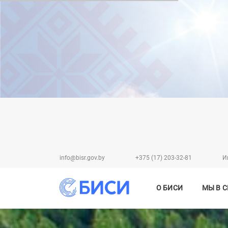
info@bisr.gov.by
+375 (17) 203-32-81
И
О БИСИ
МЫ В 