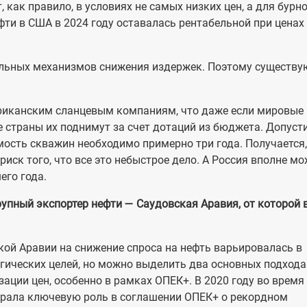
, как правило, в условиях не самых низких цен, а для бурн
ти в США в 2024 году оставалась рентабельной при ценах
кальных механизмов снижения издержек. Поэтому существу
риканским сланцевым компаниям, что даже если мировые
е страны их поднимут за счет дотаций из бюджета. Допуст
мость скважин необходимо примерно три года. Получается,
риск того, что все это небыстрое дело. А Россия вполне м
его года.
рупный экспортер нефти — Саудовская Аравия, от которой 
кой Аравии на снижение спроса на нефть варьировалась в
гических целей, но можно выделить два основных подхода
ции цен, особенно в рамках ОПЕК+. В 2020 году во время
грала ключевую роль в соглашении ОПЕК+ о рекордном