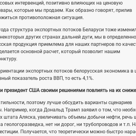
нсовых интервенций, позитивно влияющих на ценовую
овары, которые мы продаем. Как образно говорят, прилив
ложиться противоположная ситуация.
года структура экспортных потоков Беларуси тоже измени
 некоторых других странах дальней дуги, мы в определенн
сская продукция приемлема для наших партнеров по качес
делается основной расчет, который позволит нашим
нктуру.
еориентации экспортных потоков белорусская экономика в
зный показатель роста ВВП, то есть 4,1%.
 ли президент США своими решениями повлиять на их сниж
тильности, поэтому лучше обсудить варианты сценариев
ы. Например, когда Дональд Трамп заявил о том, что необ
х штата Аляска, увеличивать объемы добычи нефти, речь 
 геологоразведка, нет ни дорог, ни трубопроводов и т.п. Н
стиции. Получается, что теоретически можно быстро нара