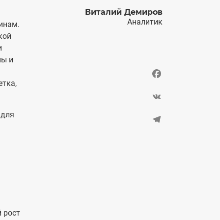
Виталий Демиров
Аналитик
инам.
кой
и
ны и
Facebook
етка,
VK
 для
Telegram
 рост