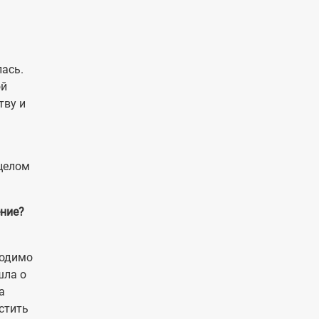
лась.
ой
тву и
 целом
ение?
ходимо
шла о
а
стить