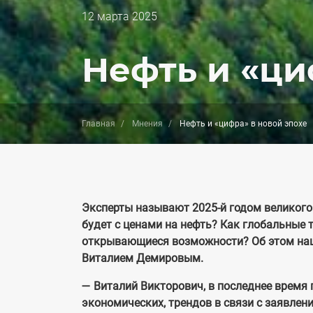
Дата
12 марта 2025
публикации
Нефть и «ци
Главная
Мнения
Нефть и «цифра» в новой эпохе
Эксперты называют 2025-й годом великого 
будет с ценами на нефть? Как глобальные
открывающиеся возможности? Об этом наш
Виталием Демировым.
— Виталий Викторович, в последнее время 
экономических, трендов в связи с заявлен