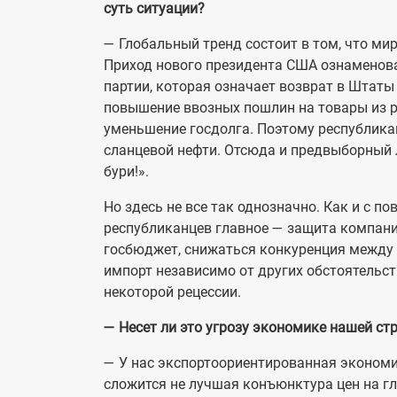
суть ситуации?
— Глобальный тренд состоит в том, что м
Приход нового президента США ознаменов
партии, которая означает возврат в Штаты 
повышение ввозных пошлин на товары из р
уменьшение госдолга. Поэтому республикан
сланцевой нефти. Отсюда и предвыборный лозу
бури!».
Но здесь не все так однозначно. Как и с 
республиканцев главное — защита компаний
госбюджет, снижаться конкуренция между
импорт независимо от других обстоятельс
некоторой рецессии.
— Несет ли это угрозу экономике нашей ст
— У нас экспортоориентированная экономи
сложится не лучшая конъюнктура цен на г