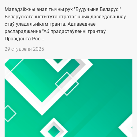
Маладзёжны аналітычны рух "Будучыня Беларусі"
Беларускага інстытута стратэгічных даследаванняў
стаў уладальнікам гранта. Адпаведнае
распараджэнне "Аб прадастаўленні грантаў
Прэзідэнта Рэс...
Дата
29 студзеня 2025
публикации