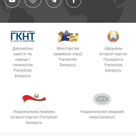
Дзяржаўны
Міністэрства
Афіцыйны
камітэт па
замежных спраў
Інтэрнэт-партал
навуцы і
Рэспублікі
Прэзідэнта
тэхналогіях
Беларусь
Рэспублікі
Рэспублікі
Беларусь
Беларусь
Нацыянальны прававы
Нацыянальная акадэмія
Інтэрнэт-партал Рэспублікі
навук Беларусі
Беларусь