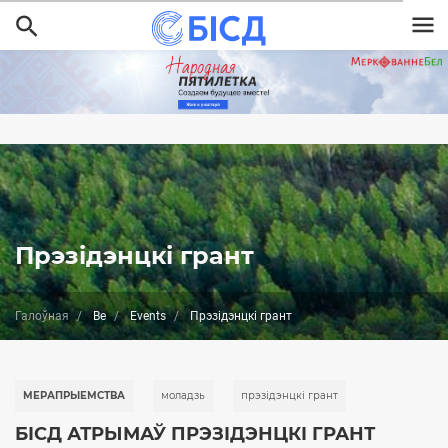
Перайсці
да
асноўнага
змесціва
Прэзідэнцкі грант
Галоўная
Be
Events
Прэзідэнцкі грант
МЕРАПРЫЕМСТВА
моладзь
прэзідэнцкі грант
БІСД АТРЫМАЎ ПРЭЗІДЭНЦКІ ГРАНТ