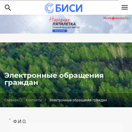
Перейти
к
основному
содержанию
Электронные обращения
граждан
Главная
Контакты
Электронные обращения граждан
Ф.И.О.