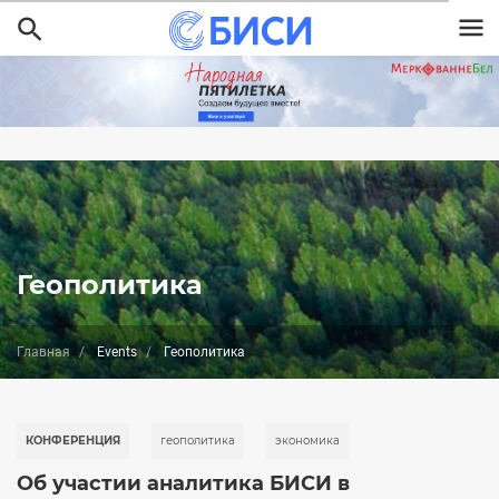
Перейти
к
основному
содержанию
Геополитика
Главная
Events
Геополитика
КОНФЕРЕНЦИЯ
геополитика
экономика
Об участии аналитика БИСИ в