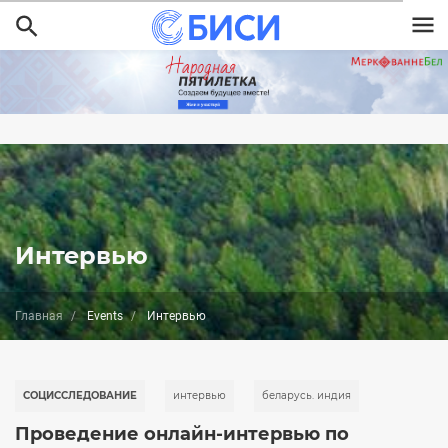
Перейти
к
основному
содержанию
Интервью
Главная
Events
Интервью
СОЦИССЛЕДОВАНИЕ
интервью
беларусь. индия
Проведение онлайн-интервью по