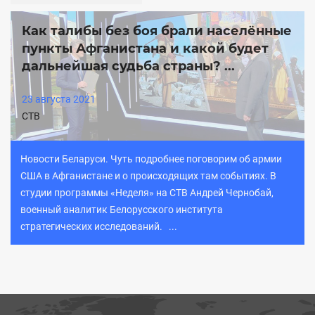
Как талибы без боя брали населённые
пункты Афганистана и какой будет
дальнейшая судьба страны? ...
23 августа 2021
СТВ
Новости Беларуси. Чуть подробнее поговорим об армии
США в Афганистане и о происходящих там событиях. В
студии программы «Неделя» на СТВ Андрей Чернобай,
военный аналитик Белорусского института
стратегических исследований. ...