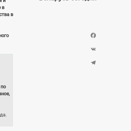
м и
 в
ства в
Facebook
ного
VK
Telegram
 по
вное,
да.