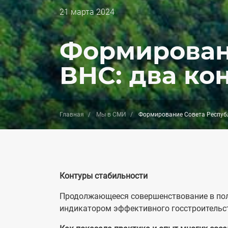
Дата
21 марта 2024
публикации
Формирован
ВНС: два ко
Главная
Мы в СМИ
Формирование Совета Республ
Контуры стабильности
Продолжающееся совершенствование в пол
индикатором эффективного госстроительс