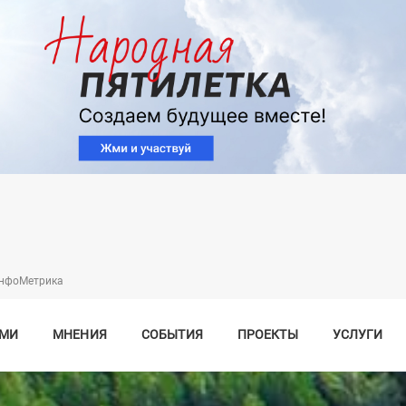
Перейти
к
основному
содержанию
нфоМетрика
СМИ
МНЕНИЯ
СОБЫТИЯ
ПРОЕКТЫ
УСЛУГИ