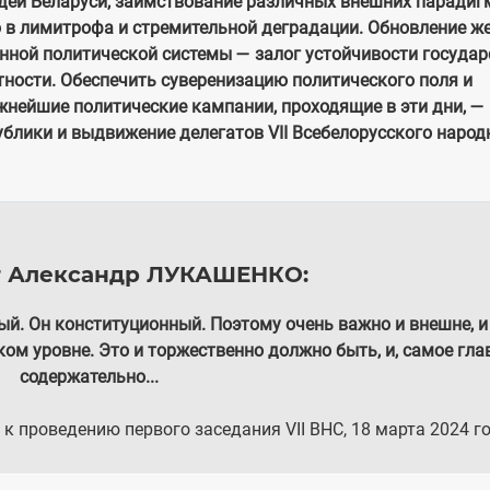
едей Беларуси, заимствование различных внешних парадиг
 в лимитрофа и стремительной деградации. Обновление же
нной политической системы — залог устойчивости государ
тности. Обеспечить суверенизацию политического поля и
жнейшие политические кампании, проходящие в эти дни, —
блики и выдвижение делегатов VII Всебелорусского народ
т
Александр ЛУКАШЕНКО:
ый. Он конституционный. Поэтому очень важно и внешне, и
м уровне. Это и торжественно должно быть, и, самое гла
содержательно...
к проведению первого заседания VII ВНС, 18 марта 2024 го