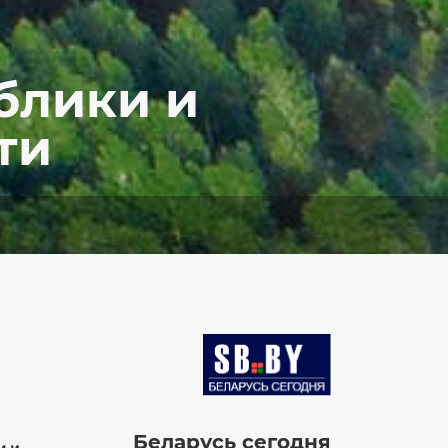
блики и
ти
Image
Беларусь сегодня