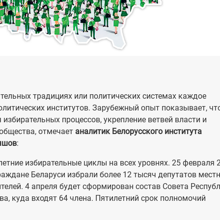
ательных традициях или политических системах каждое
олитических институтов. Зарубежный опыт показывает, чт
 избирательных процессов, укрепление ветвей власти и
 общества, отмечает
аналитик Белорусского института
ояшов
:
етние избирательные циклы на всех уровнях. 25 февраля 
раждане Беларуси избрали более 12 тысяч депутатов мест
телей. 4 апреля будет сформирован состав Совета Респуб
а, куда входят 64 члена. Пятилетний срок полномочий