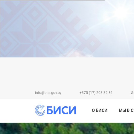
info@bisr.gov.by
+375 (17) 203-32-81
И
О БИСИ
МЫ В 