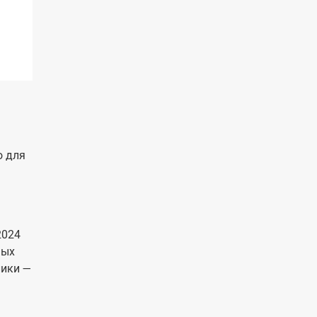
о для
2024
ных
лики —