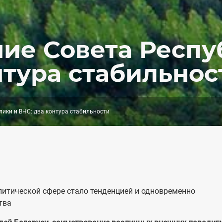
ие Совета Респу
нтура стабильнос
ики и ВНС: два контура стабильности
итической сфере стало тенденцией и одновременно
тва