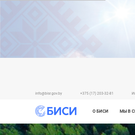
info@bisr.gov.by
+375 (17) 203-32-81
И
О БИСИ
МЫ В 