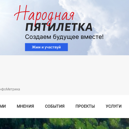
Перейти
к
основному
содержанию
нфоМетрика
СМИ
МНЕНИЯ
СОБЫТИЯ
ПРОЕКТЫ
УСЛУГИ