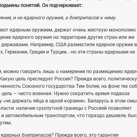
подмены понятий. Он подчеркивает:
ение, и не ядерного оружия, а боеприпасов к нему.
адеют ядерным оружием, держат очень жесткую монополию 
щение ядерного оружия на территории других стран или же
и державами. Например, США разместили ядерное оружие в
, Германии, Греции и Турции, - но эти страны ядерными не
и, можно говорить лишь о намерении по размещению ядер
Какую цель преследует Россия? Прежде всего, политическ
ченность Союзного государства Тем более, на фоне тех со
 цель – чисто военная. Нужно сократить время подвоза
у «не держать яйца в одной корзине». Беларусь в этом смы
ласти: наличие сухопутной границы с Россией позволяет
и автомобильным транспортом, что гораздо дешевле, быс
утем.
ядерных боеприпасов? Прежде всего, это гарантия