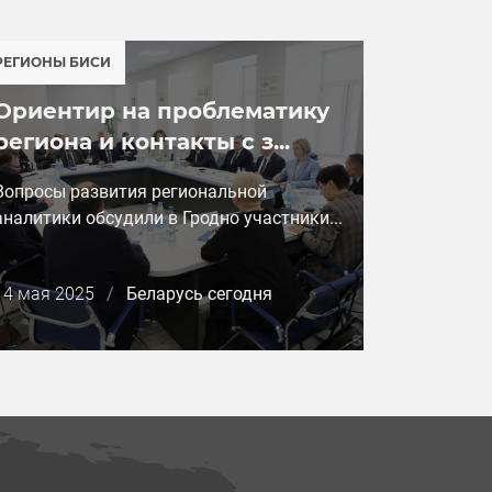
РЕГИОНЫ БИСИ
Ориентир на проблематику
региона и контакты с з...
Вопросы развития региональной
аналитики обсудили в Гродно участники...
Дата
14 мая 2025
/
Беларусь сегодня
публикации