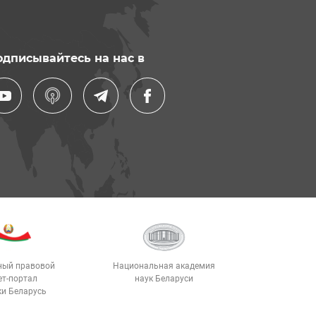
одписывайтесь на нас в
ный правовой
Национальная академия
ет-портал
наук Беларуси
ки Беларусь