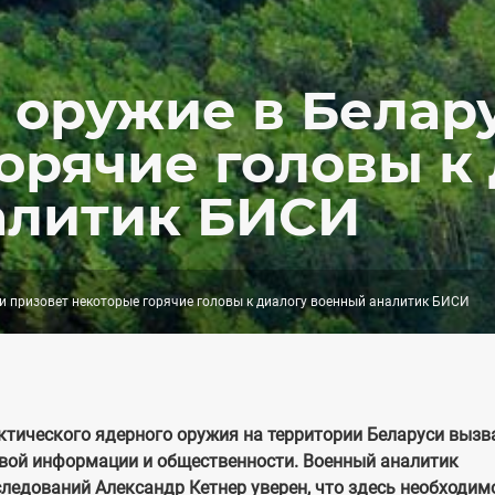
 оружие в Белар
орячие головы к 
алитик БИСИ
и призовет некоторые горячие головы к диалогу военный аналитик БИСИ
тического ядерного оружия на территории Беларуси вызв
вой информации и общественности. Военный аналитик
следований Александр Кетнер уверен, что здесь необходим