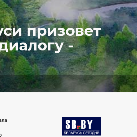
уси призовет
диалогу -
ала
Image
о