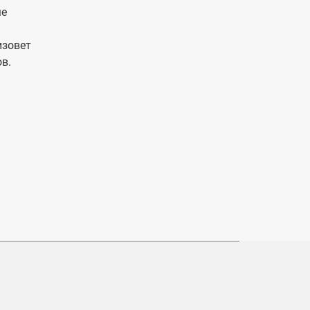
ме
изовет
в.