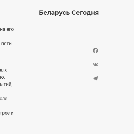
Беларусь Сегодня
на его
 пяти
Facebook
VK
ных
ую.
Telegram
бытий,
сле
трее и