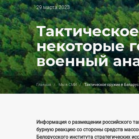
Дата
29 марта 2023
публикации
Тактическое
некоторые г
военный ан
Главная
Мы в СМИ
Тактическое оружие в Беларус
Информация о размещении российского так
бурную реакцию со стороны средств массо
Белорусского института стратегических ис