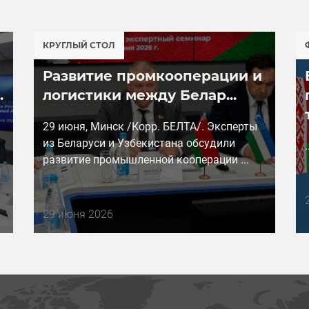
КРУГЛЫЙ СТОЛ
Развитие промкооперации и
.
логистики между Белар...
29 июня, Минск /Корр. БЕЛТА/. Эксперты
из Беларуси и Узбекистана обсудили
.
развитие промышленной кооперации ...
Дата
29 июня 2026
публикации