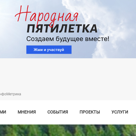
Перейти
к
основному
содержанию
нфоМетрика
СМИ
МНЕНИЯ
СОБЫТИЯ
ПРОЕКТЫ
УСЛУГИ