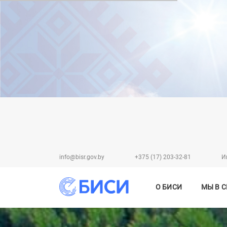
info@bisr.gov.by
+375 (17) 203-32-81
И
О БИСИ
МЫ В 