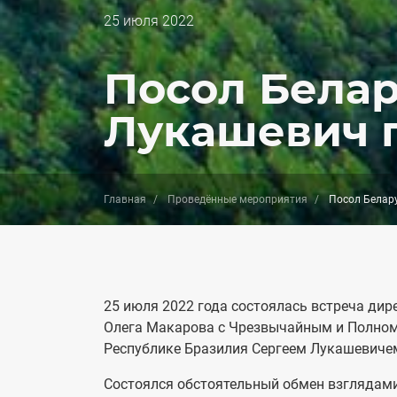
Дата
25 июля 2022
публикации
Посол Белар
Лукашевич 
Главная
Проведённые мероприятия
Посол Белару
25 июля 2022 года состоялась встреча дир
Олега Макарова с Чрезвычайным и Полном
Республике Бразилия Сергеем Лукашевиче
Состоялся обстоятельный обмен взглядам