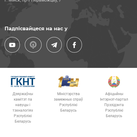
Падпісвайцеся на нас у
Дзяржаўны
Міністэрства
Афіцыйны
камітэт па
замежных спраў
Інтэрнэт-партал
навуцы і
Рэспублікі
Прэзідэнта
тэхналогіях
Беларусь
Рэспублікі
Рэспублікі
Беларусь
Беларусь