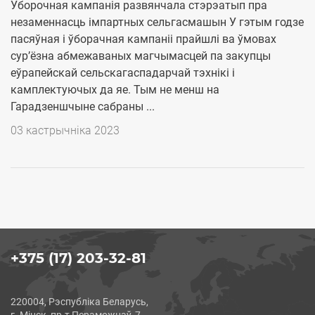
Уборочная кампанія развянчала стэрэатып пра
незаменнасць імпартных сельгасмашын У гэтым годзе
пасяўная і ўборачная кампаніі прайшлі ва ўмовах
сур’ёзна абмежаваных магчымасцей па закупцы
еўрапейскай сельскагаспадарчай тэхнікі і
камплектуючых да яе. Тым не менш на
Гарадзеншчыне сабраны ...
03 кастрычніка 2023
+375 (17) 203-32-81
220004, Рэспубліка Беларусь,
г. Мінск, пр-т Пераможцаў, 7