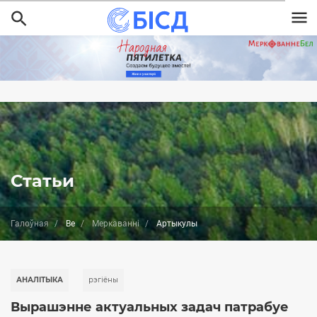
Перайсці
да
асноўнага
змесціва
Статьи
Галоўная
Be
Меркаванні
Aртыкулы
АНАЛІТЫКА
рэгіёны
Вырашэнне актуальных задач патрабуе