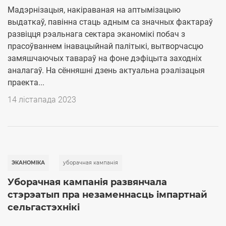
Мадэрнізацыя, накіраваная на аптымізацыю
выдаткаў, павінна стаць адным са значных фактараў
развіцця рэальнага сектара эканомікі побач з
прасоўваннем інавацыйнай палітыкі, вытворчасцю
замяшчаючых тавараў на фоне дэфіцыта заходніх
аналагаў. На сённяшні дзень актуальна рэалізацыя
праекта...
14 лістапада 2023
ЭКАНОМІКА
уборачная кампанія
Уборачная кампанія развянчала
стэрэатып пра незаменнасць імпартнай
сельгастэхнікі