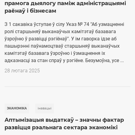
прамога дыялогу паміж адміністрацыямі
раёнаў і бізнесам
З 1 сакавіка ўступае ў сілу Указ № 74 "Аб узмацненні
ролі старшыняў выканаўчых камітэтаў базавага
ўзроўню ў развіцці рэгіёнаў". У ім гаворка ідзе аб
пашырэнні паўнамоцтваў старшыняў выканаўчых
камітэтаў базавага ўзроўню і ўзмацнення іх
адказнасці за стан спраў у рэгіёне. Безумоўна, усе ...
28 лютага 2025
ЭКАНОМІКА
iнавацыі
Аптымізацыя выдаткаў – значны фактар
развіцця рэальнага сектара эканомікі