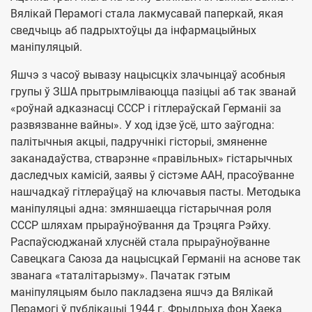
Вялікай Перамогі стала лакмусавай паперкай, якая
сведчыць аб падрыхтоўцы да інфармацыйных
маніпуляцый.
Яшчэ з часоў вывазу нацысцкіх злачынцаў асобныя
групы ў ЗША прытрымліваюцца пазіцыі аб так званай
«роўнай адказнасці СССР і гітлераўскай Германіі за
развязванне вайны». У ход ідзе ўсё, што заўгодна:
палітычныя акцыі, падручнікі гісторыі, змяненне
заканадаўства, стварэнне «правільных» гістарычных
даследчых камісій, заявы ў сістэме ААН, прасоўванне
нашчадкаў гітлераўцаў на ключавыя пасты. Методыка
маніпуляцыі адна: змяншаецца гістарычная роля
СССР шляхам прыраўноўвання да Трэцяга Рэйху.
Распаўсюджанай хлуснёй стала прыраўноўванне
Савецкага Саюза да нацысцкай Германіі на аснове так
званага «таталітарызму». Пачатак гэтым
маніпуляцыям было пакладзена яшчэ да Вялікай
Перамогі ў публікацыі 1944 г. Фрыдрыха фон Хаека