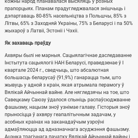
кожны народ планавалася высяляць у розных
прапорцыях. Планам прадугледжвалася знішчыць і
дэпартаваць 80-85% насельніцтва з Польшчы, 85% з
Літвы, 65% з Заходняй Украіны, 75% з Беларусі і па 50%
жыхароў з Латвіі, Эстоніі і Чэхіі.
Як захаваць праўду
Ахвяры былі не марныя. Сацыялагічнае даследаванне
Інстытута сацыялогіі НАН Беларусі, праведзенае ў I
квартале 2024 г., сведчыць, што абсалютная
большасць беларусаў (91,9%) ганарацца тым, што
жывуць у адной з краін, якая атрымала перамогу ў
Вялікай Айчыннай вайне. Але нягледзячы на тое, што
Савецкаму Саюзу ўдалося спыніць распаўсюджванне
фашызму, нацызм зноў узнімае галаву. Гісторыя зноў
прыносіцца ў ахвяру геапалітычным задачам, у
асобных краінах на заканадаўчым узроўні
адмаўляюцца ад адназначнага асуджэння фашызму.
Ацэнка трагічнага пачатку Вялікай Айчыннай вайны і