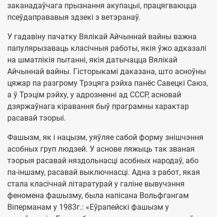
заканадаўчага прызнання акупацыі, працягваюцца
псеўдаправавыя здзекі з ветэранаў.
У гадавіну пачатку Вялікай Айчыннай вайны важна
папулярызаваць класічныя работы, якія ўжо адказалі
на шматлікія пытанні, якія датычацца Вялікай
Айчыннай вайны. Гісторыкамі даказана, што асноўны
цяжар па разгрому Трэцяга рэйха панёс Савецкі Саюз,
а ў Трэцім рэйху, у адрозненні ад СССР, асновай
дзяржаўнага кіравання быў праграмны характар
расавай тэорыі.
Фашызм, як і нацызм, уяўляе сабой форму знішчэння
асобных груп людзей. У аснове ляжыць так званая
тэорыя расавай няздольнасці асобных народаў, або
па-іншаму, расавай выключнасці. Адна з работ, якая
стала класічнай літаратурай у галіне вывучэння
феномена фашызму, была напісана Вольфгангам
Віперманам у 1983г.: «Еўрапейскі фашызм у