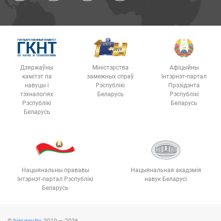
Дзяржаўны
Міністэрства
Афіцыйны
камітэт па
замежных спраў
Інтэрнэт-партал
навуцы і
Рэспублікі
Прэзідэнта
тэхналогіях
Беларусь
Рэспублікі
Рэспублікі
Беларусь
Беларусь
Нацыянальны прававы
Нацыянальная акадэмія
Інтэрнэт-партал Рэспублікі
навук Беларусі
Беларусь