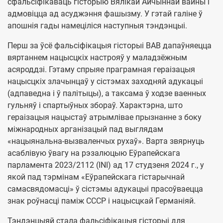
сфальсіфікаваць гісторыю Вялікай Айчыннай вайны і
адмовіцца ад асуджэння фашызму. У гэтай галіне ў
апошнія гады намеціліся наступныя тэндэнцыі.
Перш за ўсё фальсіфікацыя гісторыі ВАВ дапаўняецца
вяртаннем нацысцкіх настрояў у маладзёжным
асяроддзі. Гэтаму спрыяе праграмная гераізацыя
нацысцкіх злачынцаў у сістэмах заходняй адукацыі
(адпаведна і ў палітыцы), а таксама ў ходзе ваенных
гульняў і спартыўных збораў. Характэрна, што
гераізацыя нацыстаў атрымлівае прызнанне з боку
міжнародных арганізацый пад выглядам
«нацыянальна-вызваленчых рухаў». Варта звярнуць
асаблівую ўвагу на рэзалюцыю Еўрапейскага
парламента 2023/2112 (INI) ад 17 студзеня 2024 г., у
якой пад тэрмінам «Еўрапейскага гістарычнай
самасвядомасці» ў сістэмы адукацыі прасоўваецца
знак роўнасці паміж СССР і нацысцкай Германіяй.
Тэндэнцыяй стала фальсіфікацыя гісторыі для