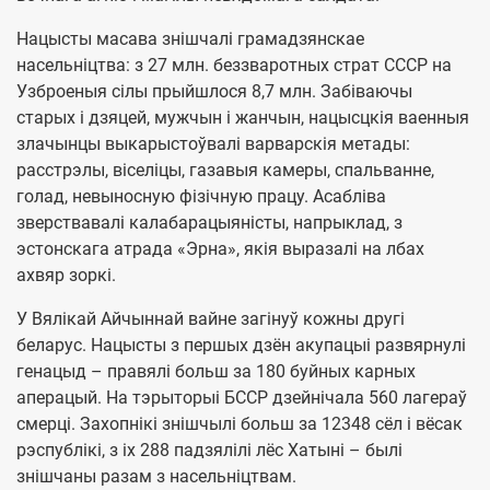
Нацысты масава знішчалі грамадзянскае
насельніцтва: з 27 млн. беззваротных страт СССР на
Узброеныя сілы прыйшлося 8,7 млн. Забіваючы
старых і дзяцей, мужчын і жанчын, нацысцкія ваенныя
злачынцы выкарыстоўвалі варварскія метады:
расстрэлы, віселіцы, газавыя камеры, спальванне,
голад, невыносную фізічную працу. Асабліва
зверствавалі калабарацыяністы, напрыклад, з
эстонскага атрада «Эрна», якія выразалі на лбах
ахвяр зоркі.
У Вялікай Айчыннай вайне загінуў кожны другі
беларус. Нацысты з першых дзён акупацыі развярнулі
генацыд – правялі больш за 180 буйных карных
аперацый. На тэрыторыі БССР дзейнічала 560 лагераў
смерці. Захопнікі знішчылі больш за 12348 сёл і вёсак
рэспублікі, з іх 288 падзялілі лёс Хатыні – былі
знішчаны разам з насельніцтвам.