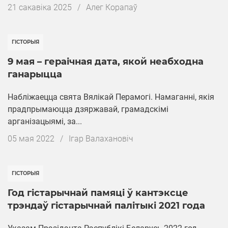
Дата
21 cакавіка 2025
/
Алег Корапаў
публікацыі
ГІСТОРЫЯ
9 мая – гераічная дата, якой неабходна
ганарыцца
Набліжаецца свята Вялікай Перамогі. Намаганні, якія
прадпрымаюцца дзяржавай, грамадскімі
арганізацыямі, за...
Дата
05 мая 2022
/
Iгар Валахановіч
публікацыі
ГІСТОРЫЯ
Год гістарычнай памяці ў кантэксце
трэндаў гістарычнай палітыкі 2021 года