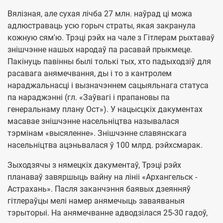
Вялізная, але сухая лічба 27 млн. наўрад ці можа
адлюстраваць усю горыч страты, якая закранула
кожную сям'ю. Трэці рэйх на чале з Гітлерам рыхтаваў
знішчэнне нашых народаў па расавай прыкмеце.
Пакінуць павінны былі толькі тых, хто падыходзіў для
расавага анямечвання, ды і то з кантролем
нараджальнасці і вызначэннем сацыяльнага статуса
па нараджэнні (гл. «Заўвагі і прапановы па
генеральнаму плану Ост»). У нацысцкіх дакументах
масавае знішчэнне насельніцтва называлася
тэрмінам «высяленне». Знішчэнне славянскага
насельніцтва ацэньвалася ў 100 млрд. рэйхсмарак.
Зыходзячы з нямецкіх дакументаў, Трэці рэйх
планаваў завяршыць вайну на лініі «Архангельск -
Астрахань». Пасля заканчэння баявых дзеянняў
гітлераўцы мелі намер анямечыць заваяваныя
тэрыторыі. На анямечванне адводзілася 25-30 гадоў,