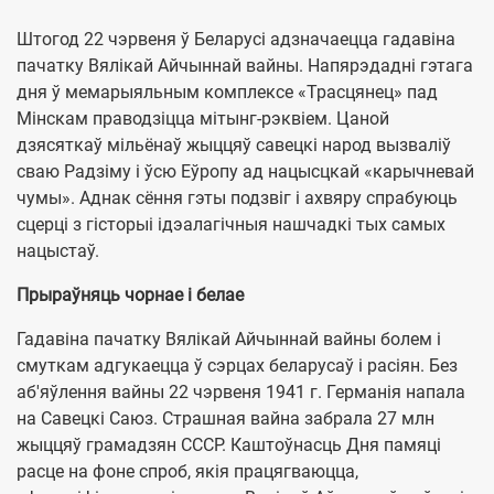
Штогод 22 чэрвеня ў Беларусі адзначаецца гадавіна
пачатку Вялікай Айчыннай вайны. Напярэдадні гэтага
дня ў мемарыяльным комплексе «Трасцянец» пад
Мінскам праводзіцца мітынг-рэквіем. Цаной
дзясяткаў мільёнаў жыццяў савецкі народ вызваліў
сваю Радзіму і ўсю Еўропу ад нацысцкай «карычневай
чумы». Аднак сёння гэты подзвіг і ахвяру спрабуюць
сцерці з гісторыі ідэалагічныя нашчадкі тых самых
нацыстаў.
Прыраўняць чорнае і белае
Гадавіна пачатку Вялікай Айчыннай вайны болем і
смуткам адгукаецца ў сэрцах беларусаў і расіян. Без
аб'яўлення вайны 22 чэрвеня 1941 г. Германія напала
на Савецкі Саюз. Страшная вайна забрала 27 млн
жыццяў грамадзян СССР. Каштоўнасць Дня памяці
расце на фоне спроб, якія працягваюцца,