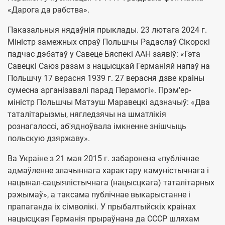
«Дарога да рабства».
Паказальныя нядаўнія прыклады. 23 лютага 2024 г.
Міністр замежных спраў Польшчы Радаслаў Сікорскі
падчас дэбатаў у Савеце Бяспекі ААН заявіў: «Гэта
Савецкі Саюз разам з нацысцкай Германіяй напаў на
Польшчу 17 верасня 1939 г. 27 верасня дзве краіны
сумесна арганізавалі парад Перамогі». Прэм'ер-
міністр Польшчы Матэуш Маравецкі адзначыў: «Два
таталітарызмы, нягледзячы на шматлікія
рознагалоссі, аб'ядноўвала імкненне знішчыць
польскую дзяржаву».
Ва Украіне з 21 мая 2015 г. забаронена «публічнае
адмаўленне злачыннага характару камуністычнага і
нацынал-сацыялістычнага (нацысцкага) таталітарных
рэжымаў», а таксама публічнае выкарыстанне і
прапаганда іх сімволікі. У прыбалтыйскіх краінах
нацысцкая Германія прыраўнана да СССР шляхам