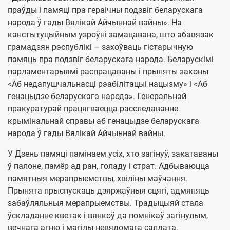
праўды і памяці пра гераічны подзвіг беларускага
народа ў гады Вялікай Айчыннай вайны». На
канстытуцыйным узроўні замацавана, што абавязак
грамадзян рэспублікі – захоўваць гістарычную
памяць пра подзвіг беларускага народа. Беларускімі
парламентарыямі распрацаваны і прыняты законы
«Аб недапушчальнасці рэабілітацыі нацызму» і «Аб
генацыдзе беларускага народа». Генеральнай
пракуратурай працягваецца расследаванне
крымінальнай справы аб генацыдзе беларускага
народа ў гады Вялікай Айчыннай вайны.
У Дзень памяці памінаем усіх, хто загінуў, закатаваны
ў палоне, памёр ад ран, голаду і страт. Адбываюцца
памятныя мерапрыемствы, хвіліны маўчання.
Прынята прыспускаць дзяржаўныя сцягі, адмяняць
забаўляльныя мерапрыемствы. Традыцыяй стала
ўскладанне кветак і вянкоў да помнікаў загінулым,
вечнага агню і магілы невядомага салдата.