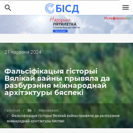
Перайсці
да
асноўнага
змесціва
Дата
21 чэрвеня 2024
публікацыі
Фальсіфікацыя гісторыі
Вялікай вайны прывяла да
разбурэння міжнароднай
архітэктуры бяспекі
Галоўная
Be
Меркаванні
Фальсіфікацыя гісторыі Вялікай вайны прывяла да разбурэння
міжнароднай архітэктуры бяспекі