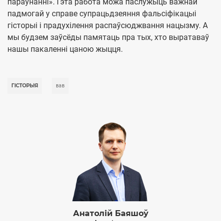
параўнанні». Гэта работа можа паслужыць важнай
падмогай у справе супрацьдзеяння фальсіфікацыі
гісторыі і прадухілення распаўсюджвання нацызму. А
мы будзем заўсёды памятаць пра тых, хто выратаваў
нашы пакаленні цаною жыцця.
ГІСТОРЫЯ
вав
Анатолій Баяшоў