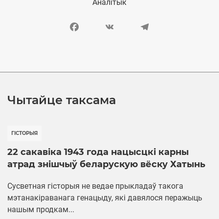
Аналітык
Facebook
VK
Telegram
Чытайце таксама
ГІСТОРЫЯ
22 сакавіка 1943 года нацысцкі карны
атрад знішчыў беларускую вёску Хатынь
Сусветная гісторыя не ведае прыкладаў такога
мэтанакіраванага генацыду, які давялося перажыць
нашым продкам...