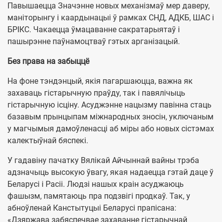
Павышаецца Значэнне новых механізмаў мер даверу,
маніторынгу і каардынацыі ў рамках СНД, АДКБ, ШАС і
БРІКС. Чакаецца ўмацаванне сакратарыятаў і
пашырэнне паўнамоцтваў гэтых арганізацый.
Без права на забыццё
На фоне тэндэнцый, якія пагаршаюцца, важна як
захаваць гістарычную праўду, так і павялічыць
гістарычную ісціну. Асуджэнне нацызму павінна стаць
базавым прынцыпам міжнародных зносін, уключаным
у магчымыя дамоўленасці аб міры або новых сістэмах
калектыўнай бяспекі.
У гадавіну пачатку Вялікай Айчыннай вайны трэба
адзначыць высокую ўвагу, якая надаецца гэтай даце ў
Беларусі і Расіі. Людзі нашых краін асуджаюць
фашызм, памятаюць пра подзвігі продкаў. Так, у
абноўленай Канстытуцыі Беларусі прапісана:
«Дзяржава забяспечвае захаванне гістарычнай