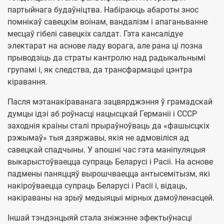
партыйнага будаўніцтва. Набіраюць абароты знос
помнікаў савецкім воінам, вандалізм і апаганьванне
месцаў гібелі савецкіх салдат. Гэта кансалідуе
электарат на аснове ладу ворага, але рана ці позна
прыводзіць да страты кантролю над радыкальнымі
групамі і, як следства, да трансфармацыі цэнтра
кіравання.
Пасля мэтанакіраванага зацвярджэння ў грамадскай
думцы ідэі аб роўнасці нацысцкай Германіі і СССР
заходнія краіны сталі прыраўноўваць да «фашысцкіх
рэжымаў» тыя дзяржавы, якія не адмовіліся ад
савецкай спадчыны. У апошні час гэта маніпуляцыя
выкарыстоўваецца супраць Беларусі і Расiі. На аснове
падмены паняццяў вырошчваецца антысемітызм, які
накіроўваецца супраць Беларусі і Расіі і, відаць,
накіраваны на зрыў медыяцыі мірных дамоўленасцей.
Іншай тэндэнцыяй стала зніжэнне эфектыўнасці