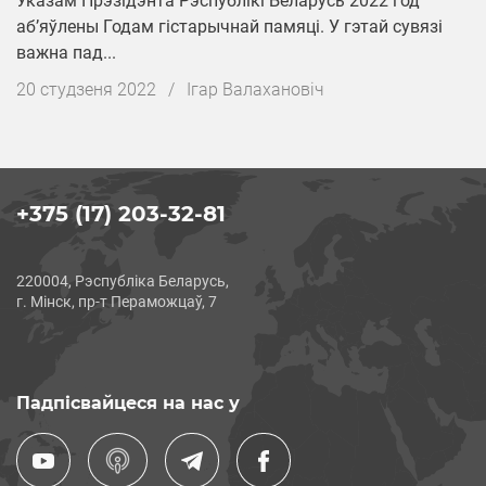
Указам Прэзідэнта Рэспублікі Беларусь 2022 год
аб’яўлены Годам гістарычнай памяці. У гэтай сувязі
важна пад...
Дата
20 студзеня 2022
/
Iгар Валахановіч
публікацыі
+375 (17) 203-32-81
220004, Рэспубліка Беларусь,
г. Мінск, пр-т Пераможцаў, 7
Падпісвайцеся на нас у