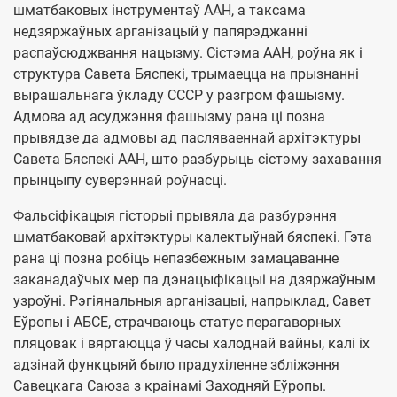
шматбаковых інструментаў ААН, а таксама
недзяржаўных арганізацый у папярэджанні
распаўсюджвання нацызму. Сістэма ААН, роўна як і
структура Савета Бяспекі, трымаецца на прызнанні
вырашальнага ўкладу СССР у разгром фашызму.
Адмова ад асуджэння фашызму рана ці позна
прывядзе да адмовы ад пасляваеннай архітэктуры
Савета Бяспекі ААН, што разбурыць сістэму захавання
прынцыпу суверэннай роўнасці.
Фальсіфікацыя гісторыі прывяла да разбурэння
шматбаковай архітэктуры калектыўнай бяспекі. Гэта
рана ці позна робіць непазбежным замацаванне
заканадаўчых мер па дэнацыфікацыі на дзяржаўным
узроўні. Рэгіянальныя арганізацыі, напрыклад, Савет
Еўропы і АБСЕ, страчваюць статус перагаворных
пляцовак і вяртаюцца ў часы халоднай вайны, калі іх
адзінай функцыяй было прадухіленне збліжэння
Савецкага Саюза з краінамі Заходняй Еўропы.