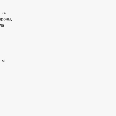
ік»
ароны,
іла
ючы