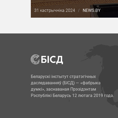
Дата
31 кастрычніка 2024
/
NEWS.BY
публикации
Беларускі інстытут стратэгічных
даследаванняў (БІСД) — «фабрыка
думкі», заснаваная Прэзідэнтам
Рэспублікі Беларусь 12 лютага 2019 года.