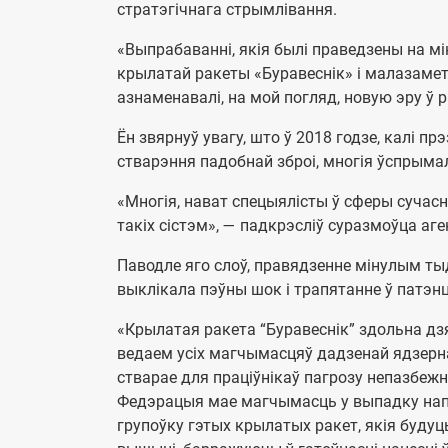
стратэгічнага стрымлівання.
«Выпрабаванні, якія былі праведзены на м
крылатай ракеты «Буравеснік» і малазаме
азнаменавалі, на мой погляд, новую эру ў р
Ён звярнуў увагу, што ў 2018 годзе, калі прэ
стварэння падобнай зброі, многія ўспрымал
«Многія, нават спецыялісты ў сферы сучасн
такіх сістэм», — падкрэсліў суразмоўца аге
Паводле яго слоў, правядзенне мінулым т
выклікала пэўны шок і трапятанне ў патэнц
«Крылатая ракета “Буравеснік” здольна дзя
ведаем усіх магчымасцяў дадзенай ядзерна
стварае для праціўнікаў пагрозу непазбежн
Федэрацыя мае магчымасць у выпадку напр
групоўку гэтых крылатых ракет, якія будуц