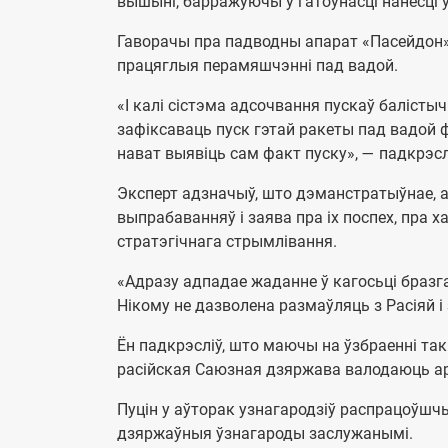
вышыні, барражуючы ў гатоўнасці нанесці ў
Гаворачы пра падводны апарат «Пасейдон»
працяглыя перамяшчэнні пад вадой.
«І калі сістэма адсочвання пускаў балістыч
зафіксаваць пуск гэтай ракеты пад вадой
нават выявіць сам факт пуску», — падкрэсл
Эксперт адзначыў, што дэманстратыўнае, 
выпрабаванняў і заява пра іх поспех, пра 
стратэгічнага стрымлівання.
«Адразу адпадае жаданне ў кагосьці бразгац
Нікому не дазволена размаўляць з Расіяй і
Ён падкрэсліў, што маючы на ўзбраенні такі
расійская Саюзная дзяржава валодаюць ар
Пуцін у аўторак узнагародзіў распрацоўшч
дзяржаўныя ўзнагароды заслужанымі.