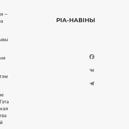
ня —
РІА-НАВІНЫ
на
тывы
Facebook
ння
VK
стэм
Telegram
не
Гэта
ская
тва
ай