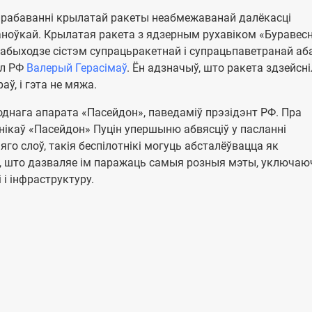
прабаванні крылатай ракеты неабмежаванай далёкасці
аноўкай. Крылатая ракета з ядзерным рухавіком «Буравесн
абыходзе сістэм супрацьракетнай і супрацьпаветранай аб
іл РФ
Валерый Герасімаў
. Ён адзначыў, што ракета здзейсн
ў, і гэта не мяжа.
днага апарата «Пасейдон», паведаміў прэзідэнт РФ. Пра
ікаў «Пасейдон» Пуцін упершыню абвясціў у пасланні
го слоў, такія беспілотнікі могуць абсталёўвацца як
і, што дазваляе ім паражаць самыя розныя мэты, уключа
 і інфраструктуру.