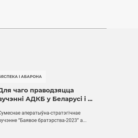
БЯСПЕКА І АБАРОНА
Для чаго праводзяцца
вучэнні АДКБ у Беларусі і ...
Сумеснае аператыўна-стратэгічнае
вучэнне “Баявое братэрства-2023” а...