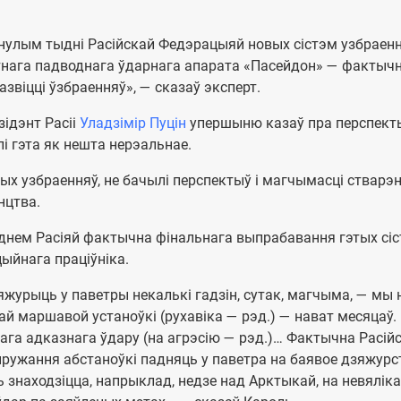
інулым тыдні Расійскай Федэрацыяй новых сістэм узбраен
тнага падводнага ўдарнага апарата «Пасейдон» — фактыч
азвіцці ўзбраенняў», — сказаў эксперт.
зідэнт Расіі
Уладзімір Пуцін
упершыню казаў пра перспек
і гэта як нешта нерэальнае.
ых узбраенняў, не бачылі перспектыў і магчымасці стварэ
нцтва.
ыднем Расіяй фактычна фінальнага выпрабавання гэтых сі
ыйнага праціўніка.
журыць у паветры некалькі гадзін, сутак, магчыма, — мы 
й маршавой устаноўкі (рухавіка — рэд.) — нават месяцаў. 
ага адказнага ўдару (на агрэсію — рэд.)… Фактычна Расій
ужання абстаноўкі падняць у паветра на баявое дзяжурс
ь знаходзіцца, напрыклад, недзе над Арктыкай, на невялік