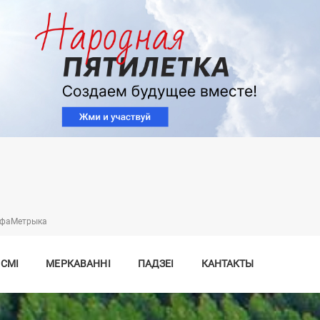
Перайсці
да
асноўнага
змесціва
нфаMетрыка
 СМІ
МЕРКАВАННІ
ПАДЗЕІ
КАНТАКТЫ