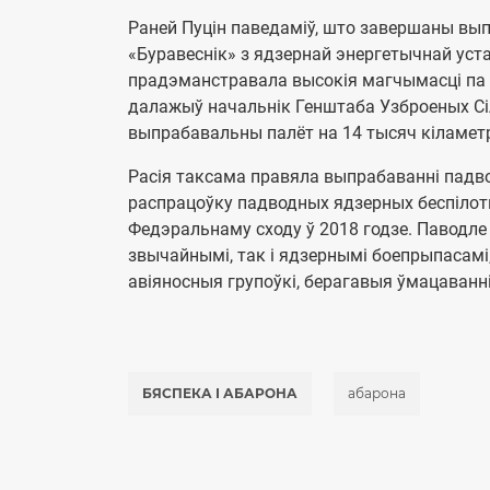
Раней Пуцін паведаміў, што завершаны вы
«Буравеснік» з ядзернай энергетычнай уст
прадэманстравала высокія магчымасці па 
далажыў начальнік Генштаба Узброеных С
выпрабавальны палёт на 14 тысяч кіламетра
Расія таксама правяла выпрабаванні падво
распрацоўку падводных ядзерных беспілотн
Федэральнаму сходу ў 2018 годзе. Паводле я
звычайнымі, так і ядзернымі боепрыпасам
авіяносныя групоўкі, берагавыя ўмацаванні
БЯСПЕКА І АБАРОНА
абарона