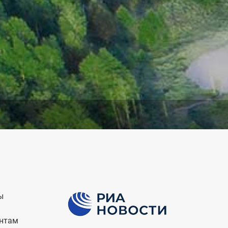
Image
ы
ентам