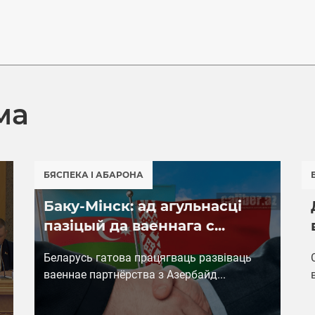
ма
БЯСПЕКА І АБАРОНА
Баку-Мінск: ад агульнасці
пазіцый да ваеннага с...
Беларусь гатова працягваць развіваць
ваеннае партнёрства з Азербайд...