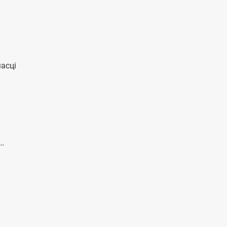
асці
ы…