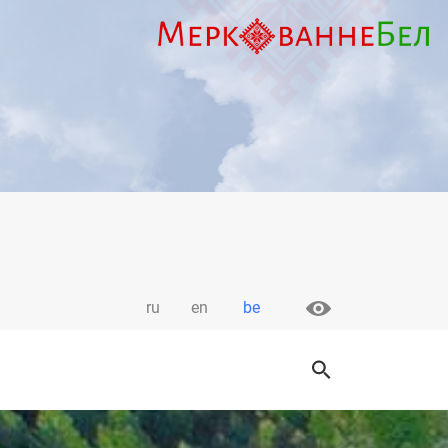
ru
en
be