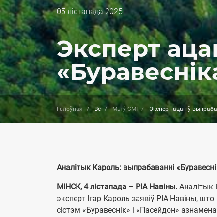
Дата
05 лістапада 2025
публикации
Эксперт аца
«Буравеснік
Галоўная
Be
Мы ў СМІ
Эксперт ацаніў выпраба
Аналітык Кароль: выпрабаванні «Буравесні
МІНСК, 4 лістапада – РIА Навiны.
Аналітык 
эксперт Ігар Кароль заявіў РIА Навiны, ш
сістэм «Буравеснік» і «Пасейдон» азнамена