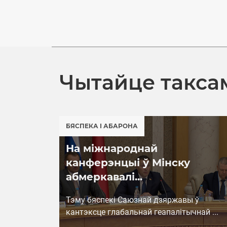
Чытайце такса
БЯСПЕКА І АБАРОНА
На міжнароднай
канферэнцыі ў Мінску
абмеркавалі...
Тэму бяспекі Саюзнай дзяржавы ў
кантэксце глабальнай геапалітычнай ...