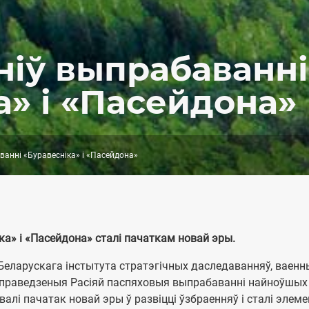
ніў выпрабаванні
а» і «Пасейдона»
ванні «Буравесніка» і «Пасейдона»
ка» і «Пасейдона» сталі пачаткам новай эры.
Беларускага інстытута стратэгічных даследаванняў, ваенн
то праведзеныя Расіяй паспяховыя выпрабаванні найноўшых
валі пачатак новай эры ў развіцці ўзбраенняў і сталі элем