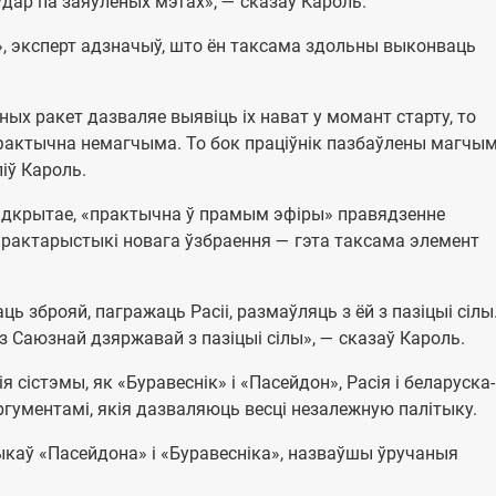
дар па заяўленых мэтах», — сказаў Кароль.
, эксперт адзначыў, што ён таксама здольны выконваць
ных ракет дазваляе выявіць іх нават у момант старту, то
 фактычна немагчыма. То бок праціўнік пазбаўлены магчым
іў Кароль.
адкрытае, «практычна ў прамым эфіры» правядзенне
характарыстыкі новага ўзбраення — гэта таксама элемент
ь зброяй, пагражаць Расіі, размаўляць з ёй з пазіцыі сіл
 з Саюзнай дзяржавай з пазіцыі сілы», — сказаў Кароль.
я сістэмы, як «Буравеснік» і «Пасейдон», Расія і беларуска-
гументамі, якія дазваляюць весці незалежную палітыку.
ыкаў «Пасейдона» і «Буравесніка», назваўшы ўручаныя