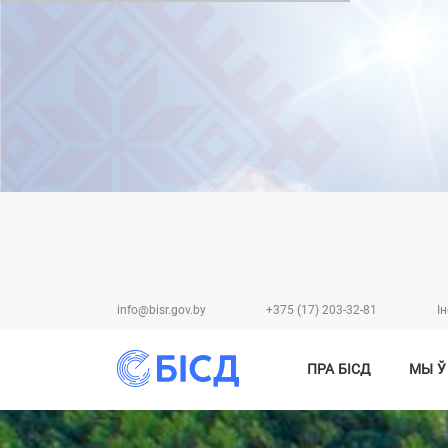
info@bisr.gov.by
+375 (17) 203-32-81
I
ПРА БІСД
МЫ Ў