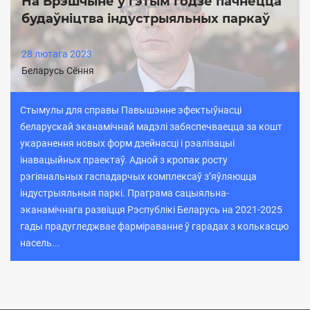
На Брэшчыне ў гэтым годзе пачнецца
будаўніцтва індустрыяльных паркаў
28 лютага 2023
Беларусь Сёння
Стымулы для справы Павышэнне эфектыўнасці
беларускай эканамічнай мадэлі забяспечваецца за кошт
укаранення новых форм дзейнасці і рэалізацыі
інавацыйных праектаў. Адной з кропак росту
рэгіянальных гаспадарчых комплексаў з’яўляюцца
індустрыяльныя паркі. Праграма сацыяльна-
эканамічнага развіцця Рэспублікі Беларусь на 2021-2025
гады прадугледжвае фарміраванне ў гарадах з колькасцю
насель...