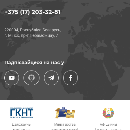
+375 (17) 203-32-81
220004, Рэспубліка Беларусь,
г. Мінск, пр-т Пераможцаў, 7
Падпісвайцеся на нас у
Дзяржаўны
Міністэрства
Афіцыйны
камітэт па
замежных спраў
Інтэрнэт-партал