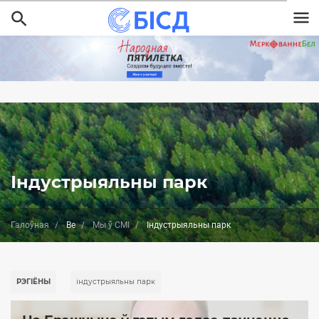
Перайсці
да
асноўнага
змесціва
Індустрыяльны парк
Галоўная
Be
Мы ў СМІ
Індустрыяльны парк
РЭГІЁНЫ
індустрыяльны парк