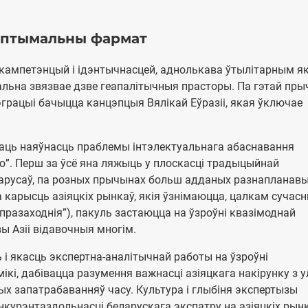
 аптымальны фармат
кампетэнцый і ідэнтычнасцей, аднолькава ўтылітарным я
тальна звязвае дзве геапалітычныя прасторы. Па гэтай пр
рацыі бачыцца канцэпцыя Вялікай Еўразіі, якая ўключае
аць наяўнасць праблемы інтэлектуальнага абаснавання
ію”. Перш за ўсё яна ляжыць у плоскасці традыцыйнай
ларусаў, па розных прычынах больш адданых разнапланав
карысць азіяцкіх рынкаў, якія ўзнімаюцца, цалкам сучасн
празаходнія”), пакуль застаюцца на ўзроўні квазімоднай
ы Азіі відавочныя многім.
і якасць экспертна-аналітычнай работы на ўзроўні
кі, дабівацца разумення важнасці азіяцкага накірунку з у
ых запатрабаванняў часу. Культура і глыбіня экспертызы
курэнтаздольнасці беларускага экспатру на азіяцкіх рынк