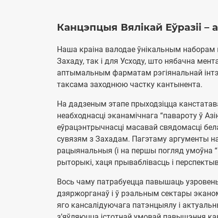
Канцэпцыя Вялікай Еўразіі –
Наша краіна валодае ўнікальным наборам 
Захаду, так і для Усходу, што нябачна мен
аптымальным фарматам рэгіянальнай інтэг
таксама заходнюю частку кантынента.
На дадзеным этапе прыходзіцца канстатав
неабходнасці эканамічнага “павароту ў Аз
еўрацэнтрычнасці масавай свядомасці бе
сувязям з Захадам. Пагэтаму аргументы на 
рацыянальныя (і на першы погляд умоўна “
рыторыкі, хаця прываблівасць і перспектыв
Вось чаму патрабуецца павышаць узровень 
дзяржорганаў і ў рэальным сектары эканомі
яго кансалідуючага патэнцыялу і актуальн
з’яўляюцца істотнай умовай павышэння кан