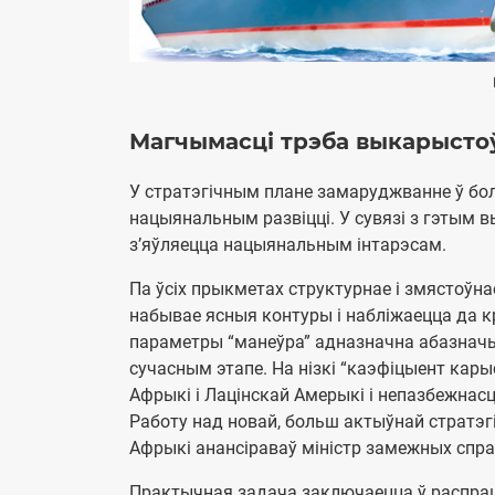
Магчымасці трэба выкарысто
У стратэгічным плане замаруджванне ў боль
нацыянальным развіцці. У сувязі з гэтым
з’яўляецца нацыянальным інтарэсам.
Па ўсіх прыкметах структурнае і змястоўн
набывае ясныя контуры і набліжаецца да к
параметры “манеўра” адназначна абазначы
сучасным этапе. На нізкі “каэфіцыент кары
Афрыкі і Лацінскай Амерыкі і непазбежнасц
Работу над новай, больш актыўнай стратэгія
Афрыкі анансіраваў міністр замежных спра
Практычная задача заключаецца ў распра