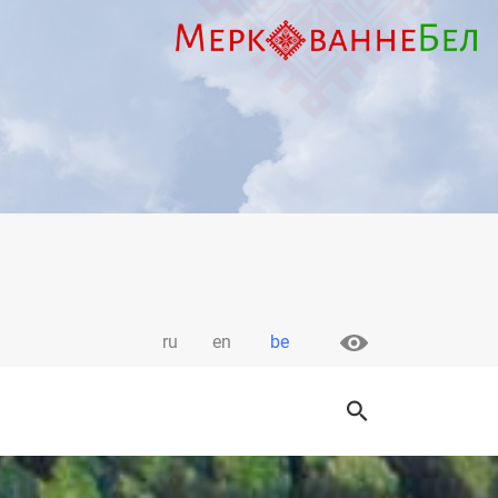
ru
en
be