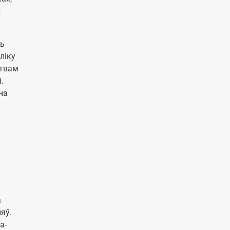
х
ць
ліку
ствам
.
на
а
яў.
а-