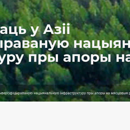
аць у Азіі
ыраваную нацыя
уру пры апоры н
 дыверсіфіцыраваную нацыянальную інфраструктуру пры апоры на мясцовыя 