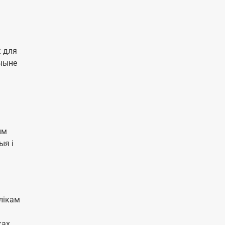
к для
ычыне
ым
ыя і
лікам
ах,