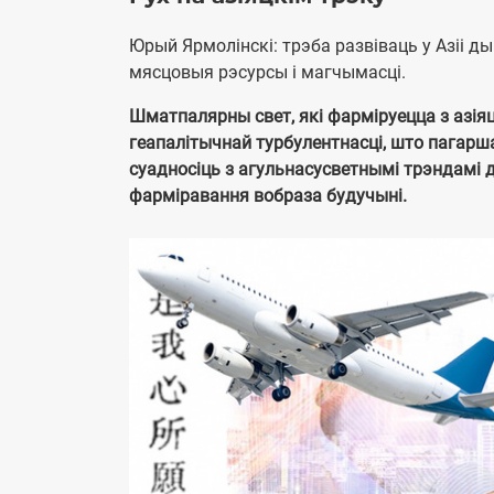
Юрый Ярмолінскі: трэба развіваць у Азіі 
мясцовыя рэсурсы і магчымасці.
Шматпалярны свет, які фарміруецца з азіяц
геапалітычнай турбулентнасці, што пагарш
суадносіць з агульнасусветнымі трэндамі д
фарміравання вобраза будучыні.