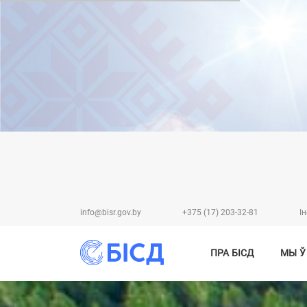
info@bisr.gov.by
+375 (17) 203-32-81
I
ПРА БІСД
МЫ Ў