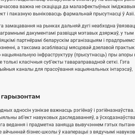
дначасова важна не скаціцца да малаэфектыўных іміджавы
ект і паказную выніковасць фармальнай прысутнасці ў Азіі.
га замацавання на рынках дальняй дугі неабходна ўвязва
раграмнымі дакументамі развіцця мэтавых дзяржаў, у тым 
азіяцкімі партнёрамі беларускім арганізацыям і прадпрыем
зненні, а таксама асаблівасці мясцовай дзелавой практыкі
ю нацыянальную інфраструктуру (прысутнасць) пры апоры 
 толькі класічныя суб’екты тавараправадной сеткі. Гэта
ыйныя каналы для прасоўвання нацыянальных інтарэсаў,
м гарызонтам
ных адносін узнікае важнасць рэгіёнаў і рэгіёназнаўства.
цыяльны аб’ект навуковых даследаванняў, а ўсходазнаўств
ага ведання і прадметна заняцца вывучэннем гэтых пытанн
 айчыннай бізнес-школы ў кааперацыі з вядучымі навуков