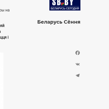
ры на
Беларусь Сёння
няй
а
цця і
Facebook
VK
Telegram