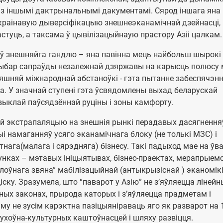
й з іншымі дактрынальнымі дакументамі. Сярод іншага яна
краінавую дыверсіфікацыю знешнеэканамічнай дзейнасці,
астуць, а таксама ў цывілізацыйнаую прастору Азіі цалкам.
аў знешняйга гандлю – яна павінна мець найбольш шырокі
выбар сапраўды незалежнай дзяржавы на карысць полюсу м
няшняй міжнароднай абстаноўкі - гэта пытанне забеспячэн
а. У значнай ступені гэта ўсвядомлены выхад беларускай
выклай паўсядзённай руціны і зоны камфорту.
абой экстрапаляцыю на знешнія рынкі перадавых дасягнення
і намаганняў усяго эканамічнага блоку (не толькі МЗС) і
ага(малага і сярэдняга) бізнесу. Такі падыход мае на ўв
нках – мэтавых ініцыятывах, бізнес-праектах, мерапрыемс
оўнага звяна” мабілізацыйнай (антыкрызіснай ) эканомікі
іску. Зразумела, што “паварот у Азію” не з’яўляецца ліней
ных законах, прырода каторых і з’яўляецца прадметам і
му не зусім карэктна пазіцыяніраваць яго як разварот на 
духоўна-культурных каштоўнасцей і шляху развіцця.