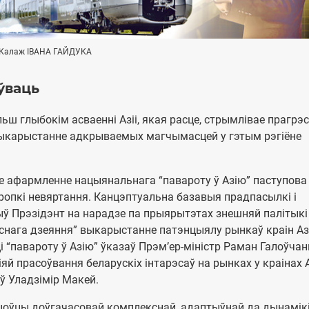
Калаж IВАНА ГАЙДУКА
ўваць
ш глыбокім асваенні Азіі, якая расце, стрымлівае прагрэс
 выкарыстанне адкрываемых магчымасцей у гэтым рэгіёне
ае афармленне нацыянальнага “павароту ў Азію” паступова
ропкі невяртання. Канцэптуальна базавыя прадпасылкі і
ў Прэзідэнт на нарадзе па прыярытэтах знешняй палітыкі
снага дзеяння” выкарыстанне патэнцыялу рынкаў краін Азі
і “павароту ў Азію” ўказаў Прэм’ер-міністр Раман Галоўчан
й прасоўвання беларускіх інтарэсаў на рынках у краінах Аз
ў Уладзімір Макей.
цоўцы доўгачасовай комплекснай, адаптыўнай да дынамік