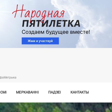
Перайсці
да
асноўнага
змесціва
нфаMетрыка
 СМІ
МЕРКАВАННІ
ПАДЗЕІ
КАНТАКТЫ