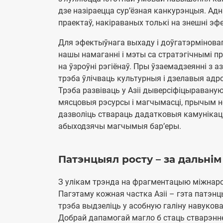
дзе назіраецца сур’ёзная канкурэнцыя. А
праектаў, накіраваных толькі на знешні эф
Для эфектыўнага выхаду і доўгатэрмінова
нашы намаганні і мэты са стратэгічнымі п
на ўзроўні рэгіёнаў. Пры ўзаемадзеянні з 
трэба ўлічваць культурныя і дзелавыя адро
Трэба развіваць у Азіі дыверсіфіцыравану
мясцовыя рэсурсы і магчымасці, прычым не
дазволіць ствараць дадатковыя камунікац
абыходзячы магчымыя бар’еры.
Патэнцыял росту – за дальні
З улікам трэнда на фрагментацыю міжнарод
Пагэтаму кожная частка Азіі – гэта патэн
трэба выдзеліць у асобную галіну навуков
Добрай дапамогай магло б стаць стварэнне