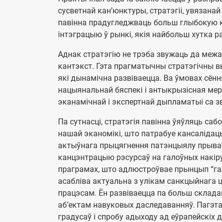
сусветнай кан’юнктуры, стратэгіі, увязана
павінна прадугледжваць больш глыбокую 
інтэграцыю ў рынкі, якія найбольш хутка р
Аднак стратэгію не трэба звужаць да меж
кантэкст. Гэта прагматычны стратэгічны 
які дынамічна развіваецца. Ва ўмовах сён
нацыянальнай бяспекі і антыкрызісная мер
эканамічнай і экспертнай дыпламатыі са з
Па сутнасці, стратэгія павінна ўяўляць с
нашай эканомікі, што патрабуе кансалідацы
актыўнага прыцягнення патэнцыялу прыватн
канцэнтрацыю рэсурсаў на галоўных накіру
праграмах, што адлюстроўвае прынцып “гал
асабліва актуальна з улікам санкцыйнага ц
працэсам. Ён развіваецца па больш склада
аб’ектам навуковых даследаванняў. Пагэта
градусаў і спробу адыходу ад еўрапейскіх 