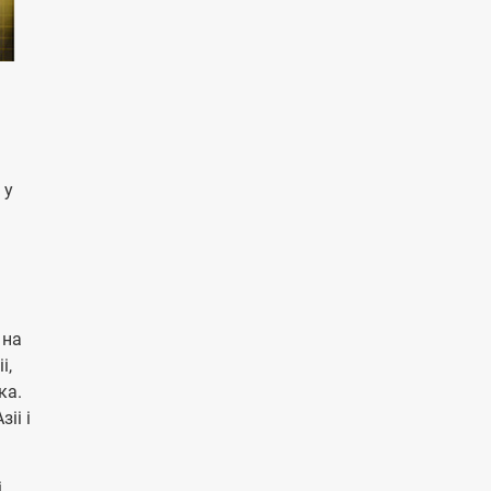
 у
 на
і,
ка.
іі і
і