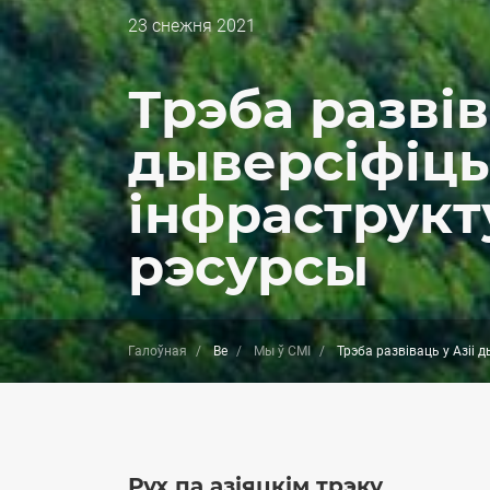
Дата
23 cнежня 2021
публикации
Трэба развів
дыверсіфіц
інфраструкт
рэсурсы
Галоўная
Be
Мы ў СМІ
Трэба развіваць у Азіі
Рух па азіяцкім трэку