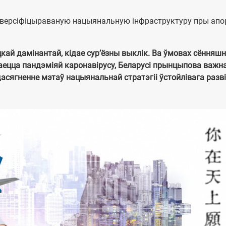
дыверсіфіцыраваную нацыянальную інфраструктуру пры апо
кай дамінантай, кідае сур’ёзны выклік. Ва ўмовах сённяш
аецца пандэміяй каронавірусу, Беларусі прынцыпова важн
асягненне мэтаў нацыянальнай стратэгіі ўстойлівага разві