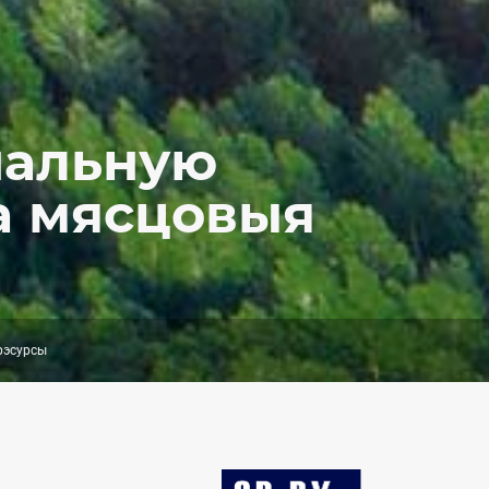
нальную
а мясцовыя
рэсурсы
Image