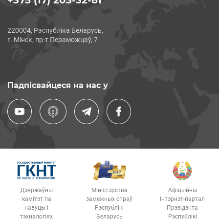
+375 (17) 203-32-81
220004, Рэспубліка Беларусь,
г. Мінск, пр-т Пераможцаў, 7
Падпісвайцеся на нас у
Дзяржаўны
Міністэрства
Афіцыйны
камітэт па
замежных спраў
Інтэрнэт-партал
навуцы і
Рэспублікі
Прэзідэнта
тэхналогіях
Беларусь
Рэспублікі