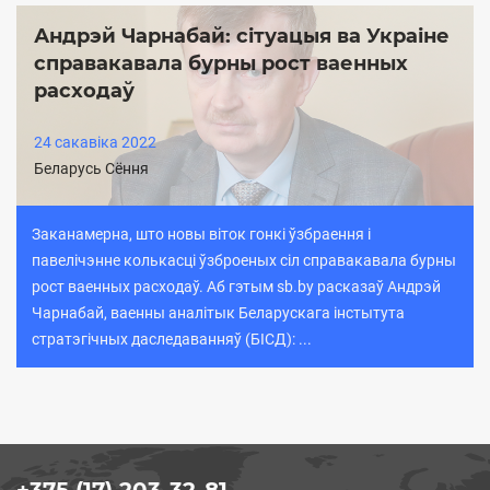
Андрэй Чарнабай: сітуацыя ва Украіне
справакавала бурны рост ваенных
расходаў
24 cакавіка 2022
Беларусь Сёння
Заканамерна, што новы віток гонкі ўзбраення і
павелічэнне колькасці ўзброеных сіл справакавала бурны
рост ваенных расходаў. Аб гэтым sb.by расказаў Андрэй
Чарнабай, ваенны аналітык Беларускага інстытута
стратэгічных даследаванняў (БІСД): ...