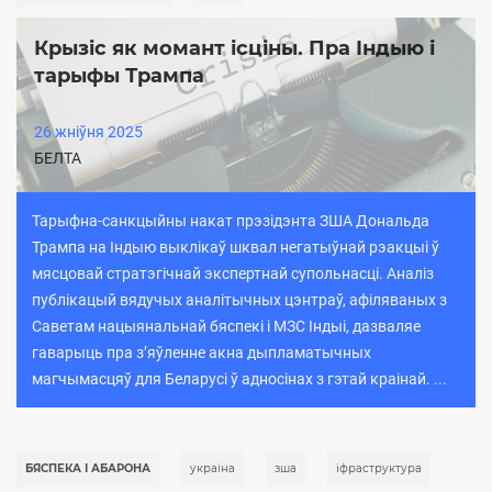
Крызіс як момант ісціны. Пра Індыю і
тарыфы Трампа
26 жніўня 2025
БЕЛТА
Тарыфна-санкцыйны накат прэзідэнта ЗША Дональда
Трампа на Індыю выклікаў шквал негатыўнай рэакцыі ў
мясцовай стратэгічнай экспертнай супольнасці. Аналіз
публікацый вядучых аналітычных цэнтраў, афіляваных з
Саветам нацыянальнай бяспекі і МЗС Індыі, дазваляе
гаварыць пра з’яўленне акна дыпламатычных
магчымасцяў для Беларусі ў адносінах з гэтай краінай. ...
БЯСПЕКА І АБАРОНА
украіна
зша
iфраструктура