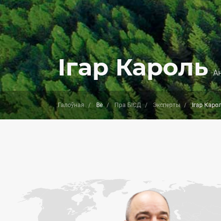
Ігар Кароль
А
Галоўная
Be
Пра БІСД
Эксперты
Ігар Каро