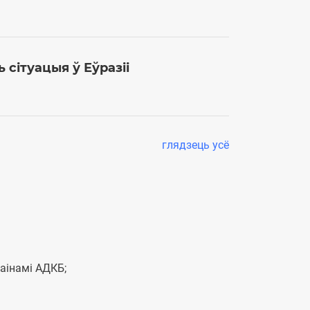
26 верасня 202
сітуацыя ў Еўразіі
глядзець усё
аінамі АДКБ;