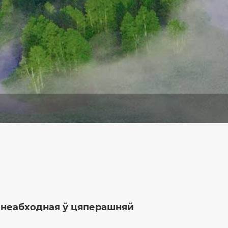
іі неабходная ў цяперашняй
Аб ядзернай
«падставіць