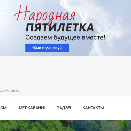
Перайсці
да
асноўнага
змесціва
нфаMетрыка
 СМІ
МЕРКАВАННІ
ПАДЗЕІ
КАНТАКТЫ