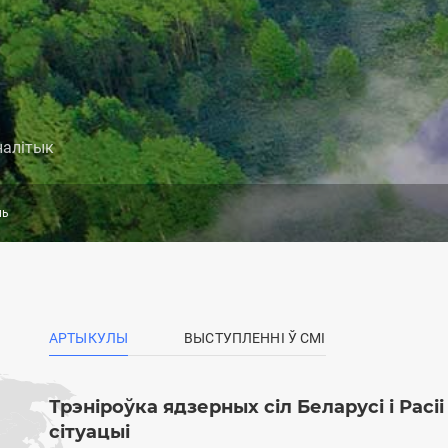
налітык
ль
AРТЫКУЛЫ
ВЫСТУПЛЕННІ Ў СМІ
(АКТЫЎНЫ
ТАБ)
Трэніроўка ядзерных сіл Беларусі і Рас
сітуацыі