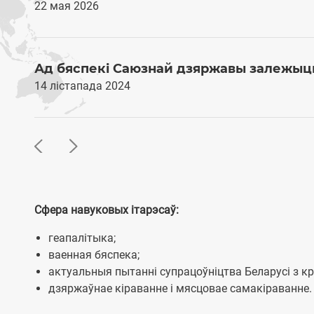
22 мая 2026
Ад бяспекі Саюзнай дзяржавы залежыць 
14 лістапада 2024
Сфера навуковых ітарэсаў:
геапалітыка;
ваенная бяспека;
актуальныя пытанні супрацоўніцтва Беларусі з кр
дзяржаўнае кіраванне і мясцовае самакіраванне.