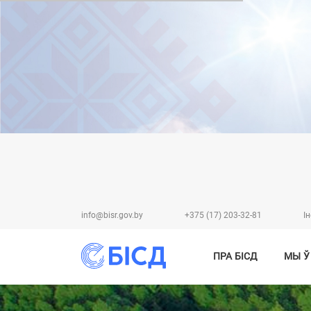
info@bisr.gov.by
+375 (17) 203-32-81
I
ПРА БІСД
МЫ Ў