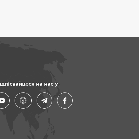
дпісвайцеся на нас у