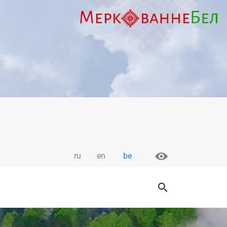
ru
en
be