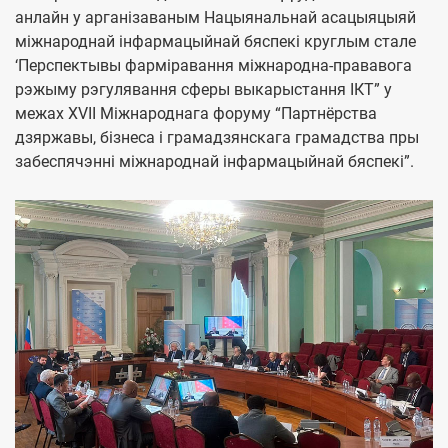
анлайн у арганізаваным Нацыянальнай асацыяцыяй
міжнароднай інфармацыйнай бяспекі круглым стале
‘Перспектывы фарміравання міжнародна-прававога
рэжыму рэгулявання сферы выкарыстання ІКТ” у
межах XVII Міжнароднага форуму “Партнёрства
дзяржавы, бізнеса і грамадзянскага грамадства пры
забеспячэнні міжнароднай інфармацыйнай бяспекі”.