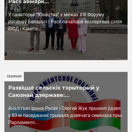
Расіі абмярк...
У санаторыі “Юнацтва” у межах XIII Форуму
рэгіёнаў Беларусі і Расіі пачалася экспертная сэсія
БІСД і Камітэ...
Дата
25 чэрвеня 2026
публикации
СЕМІНАР
Развіццё сельскіх тэрыторый у
Саюзнай дзяржаве:...
Аналітыкі Ірына Русак і Сяргей Жук прынялі ўдзел
у 83-м паседжанні трывала дзеячага семінара пры
Парламентс...