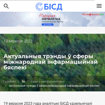
Перайсці
да
асноўнага
змесціва
Дата
19 верасня 2023
публикации
Актуальныя трэнды ў сферы
міжнароднай інфармацыйнай
бяспекі
Галоўная
Be
Ўдзел у мерапрыемствах
Актуальныя трэнды ў сферы міжнароднай інфармацыйнай бяспекі
19 верасня 2023 года аналітыкі БІСД удзельнічалі