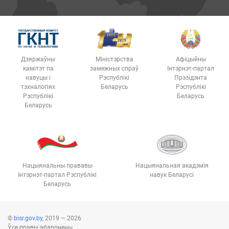
Дзяржаўны
Міністэрства
Афіцыйны
камітэт па
замежных спраў
Інтэрнэт-партал
навуцы і
Рэспублікі
Прэзідэнта
тэхналогіях
Беларусь
Рэспублікі
Рэспублікі
Беларусь
Беларусь
Нацыянальны прававы
Нацыянальная акадэмія
Інтэрнэт-партал Рэспублікі
навук Беларусі
Беларусь
©
bisr.gov.by
, 2019 — 2026
Ўсе правы абаронены