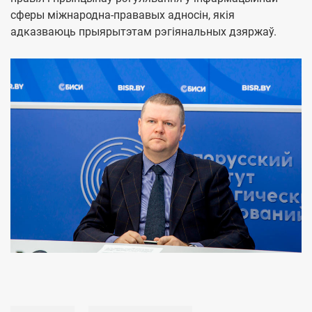
сферы міжнародна-прававых адносін, якія
адказваюць прыярытэтам рэгіянальных дзяржаў.