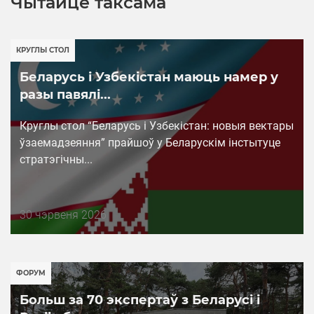
Чытайце таксама
КРУГЛЫ СТОЛ
Беларусь і Узбекістан маюць намер у
разы павялі...
Круглы стол “Беларусь і Узбекістан: новыя вектары
ўзаемадзеяння” прайшоў у Беларускім інстытуце
стратэгічны...
Дата
30 чэрвеня 2026
публикации
ФОРУМ
Больш за 70 экспертаў з Беларусі і