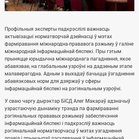
Профільныя эксперты падкрэслілі важнасць
актывізацыі норматворчай дзейнасці ў мэтах
фарміравання міжнародна-прававога рэжыму ў галіне
міжнароднай інфармацыйнай бяспекі. Пры гэтым
прыняцце юрыдычна міжнароднага пагаднення, якое
абавязвае, на глабальным узроўні на дадзеным этапе
малаверагодна. Адным з выхадаў бачыцца ўзгадненне
абавязковых норм для дзяржаў у сферы
інфармацыйнай бяспекі на рэгіянальным узроўні.
У сваю чаргу дырэктар БІСД Алег Макараў адзначыў
узрастаючую дынаміку трэнда па фарміраванні
рэгіянальных прававых рэжымаў забеспячэння
інфармацыйнай бяспекі і падкрэсліў важнасць
рэгіянальнай норматворчасці ў мэтах узгаднення
правіл і прынцыпаў рэгулявання ў інфармацыйнай