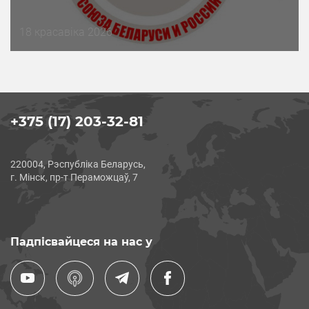
Дата
18 красавіка 2026
публикации
+375 (17) 203-32-81
220004, Рэспубліка Беларусь,
г. Мінск, пр-т Пераможцаў, 7
Падпісвайцеся на нас у