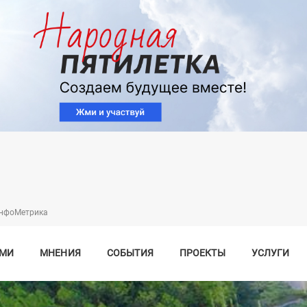
Перейти
к
основному
содержанию
нфоМетрика
СМИ
МНЕНИЯ
СОБЫТИЯ
ПРОЕКТЫ
УСЛУГИ