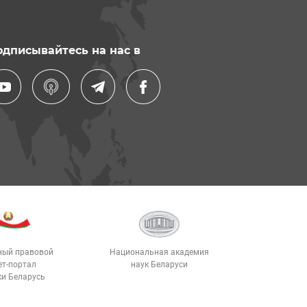
одписывайтесь на нас в
ный правовой
Национальная академия
ет-портал
наук Беларуси
ки Беларусь