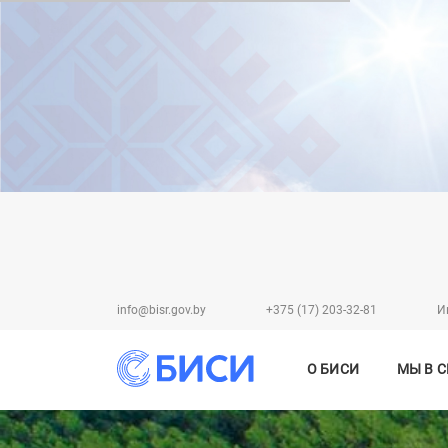
info@bisr.gov.by
+375 (17) 203-32-81
И
О БИСИ
МЫ В 