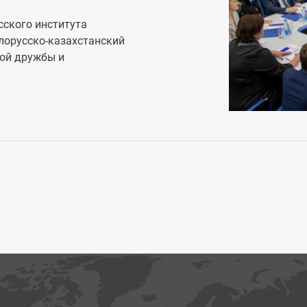
сского института
лорусско-казахстанский
гой дружбы и