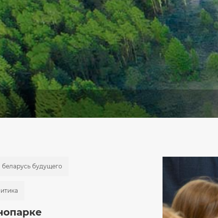
беларусь будущего
итика
нопарке