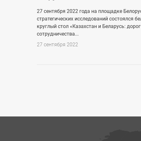
27 сентября 2022 года на площадке Белору
стратегических исследований состоялся бе
круглый стол «Казахстан и Беларусь: доро
сотрудничества...
Дата
27 сентября 2022
публикации