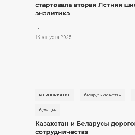
стартовала вторая Летняя шк
аналитика
...
Дата
19 августа 2025
публикации
МЕРОПРИЯТИЕ
беларусь.казахстан
будущее
Казахстан и Беларусь: дорог
сотрудничества