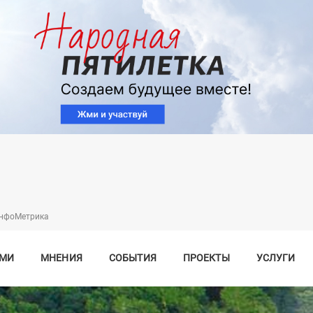
Перейти
к
основному
содержанию
нфоМетрика
СМИ
МНЕНИЯ
СОБЫТИЯ
ПРОЕКТЫ
УСЛУГИ