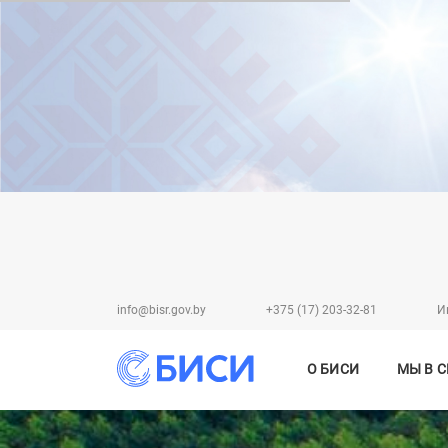
info@bisr.gov.by
+375 (17) 203-32-81
И
О БИСИ
МЫ В 