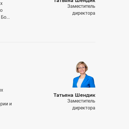
Татьяна Шендик
их
Заместитель
го
директора
Бо...
ях
Татьяна Шендик
Заместитель
рии и
директора