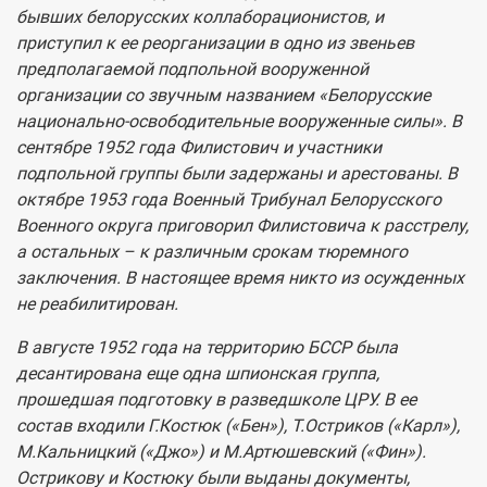
бывших белорусских коллаборационистов, и
приступил к ее реорганизации в одно из звеньев
предполагаемой подпольной вооруженной
организации со звучным названием «Белорусские
национально-освободительные вооруженные силы». В
сентябре 1952 года Филистович и участники
подпольной группы были задержаны и арестованы. В
октябре 1953 года Военный Трибунал Белорусского
Военного округа приговорил Филистовича к расстрелу,
а остальных – к различным срокам тюремного
заключения. В настоящее время никто из осужденных
не реабилитирован.
В августе 1952 года на территорию БССР была
десантирована еще одна шпионская группа,
прошедшая подготовку в разведшколе ЦРУ. В ее
состав входили Г.Костюк («Бен»), Т.Остриков («Карл»),
М.Кальницкий («Джо») и М.Артюшевский («Фин»).
Острикову и Костюку были выданы документы,