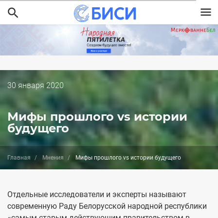
Перейти
к
основному
содержанию
Дата
30 января 2020
публикации
Мифы прошлого vs истории
будущего
Главная
Мнения
Мифы прошлого vs истории будущего
Отдельные исследователи и эксперты называют
современную Раду Белорусской народной республики
«самым старым действующим правительством в