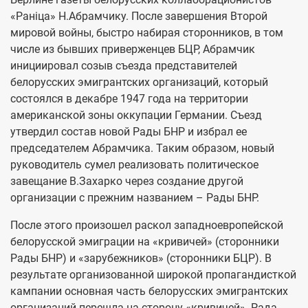
«Раніца» Н.Абрамчику. После завершения Второй
мировой войны, быстро набирая сторонников, в том
числе из бывших приверженцев БЦР, Абрамчик
инициировал созыв съезда представителей
белорусских эмигрантских организаций, который
состоялся в декабре 1947 года на территории
американской зоны оккупации Германии. Съезд
утвердил состав новой Рады БНР и избрал ее
председателем Абрамчика. Таким образом, новый
руководитель сумел реализовать политическое
завещание В.Захарко через создание другой
организации c прежним названием – Рады БНР.
После этого произошел раскол западноевропейской
белорусской эмиграции на «кривичей» (сторонники
Рады БНР) и «зарубежников» (сторонники БЦР). В
результате организованной широкой пропагандисткой
кампании основная часть белорусских эмигрантских
организаций перешла на сторону «кривичей». Рада