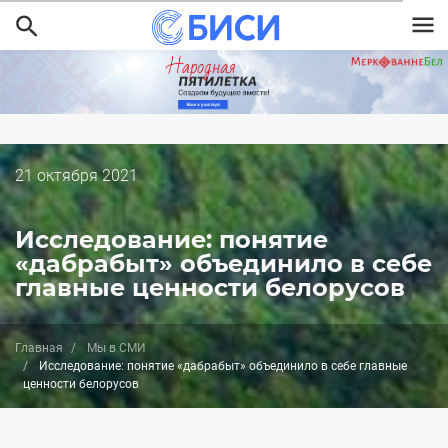
Перейти
к
основному
содержанию
Дата
21 октября 2021
публикации
Исследование: понятие
«дабрабыт» объединило в себе
главные ценности белорусов
Главная
Мы в СМИ
Исследование: понятие «дабрабыт» объединило в себе главные
ценности белорусов