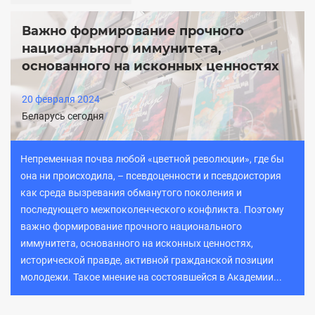
Важно формирование прочного
национального иммунитета,
основанного на исконных ценностях
20 февраля 2024
Беларусь сегодня
Непременная почва любой «цветной революции», где бы
она ни происходила, – псевдоценности и псевдоистория
как среда вызревания обманутого поколения и
последующего межпоколенческого конфликта. Поэтому
важно формирование прочного национального
иммунитета, основанного на исконных ценностях,
исторической правде, активной гражданской позиции
молодежи. Такое мнение на состоявшейся в Академии...