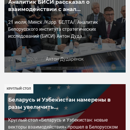
Аналитик БИСИ рассказал о
взаимодействии с анал...
21 июля, Минск /Корр. БЕЛТА/. Аналитик
Белорусского института стратегических
исследований (БИСИ) Антон Дуда...
Дата
22 июля 2026
/
Антон Дударёнок
публикации
КРУГЛЫЙ СТОЛ
Беларусь и Узбекистан намерены в
разы увеличить...
Круглый стол «Беларусь и Узбекистан: новые
векторы взаимодействия» прошел в Белорусском