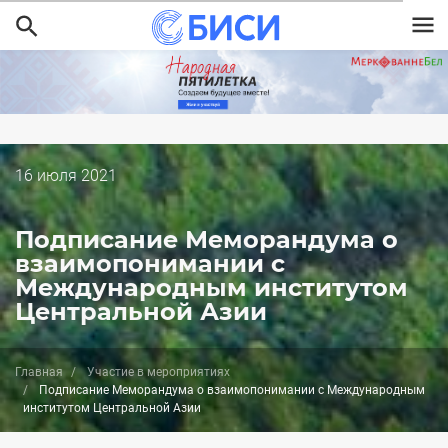
Перейти
к
основному
содержанию
Дата
16 июля 2021
публикации
Подписание Меморандума о
взаимопонимании с
Международным институтом
Центральной Азии
Главная
Участие в мероприятиях
Подписание Меморандума о взаимопонимании с Международным
институтом Центральной Азии