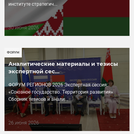
институте стратегич...
Дата
30 июня 2026
публикации
ФОРУМ
Аналитические материалы и тезисы
экспертной сес...
ФОРУМ РЕГИОНОВ 2026 Экспертная сессия:
«Союзное государство. Территория развития»
Сборник тезисов и анали...
Дата
26 июня 2026
публикации