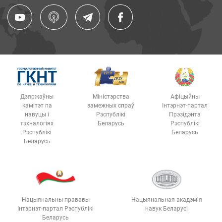
Дзяржаўны
Міністэрства
Афіцыйны
камітэт па
замежных спраў
Інтэрнэт-партал
навуцы і
Рэспублікі
Прэзідэнта
тэхналогіях
Беларусь
Рэспублікі
Рэспублікі
Беларусь
Беларусь
Нацыянальны прававы
Нацыянальная акадэмія
Інтэрнэт-партал Рэспублікі
навук Беларусі
Беларусь