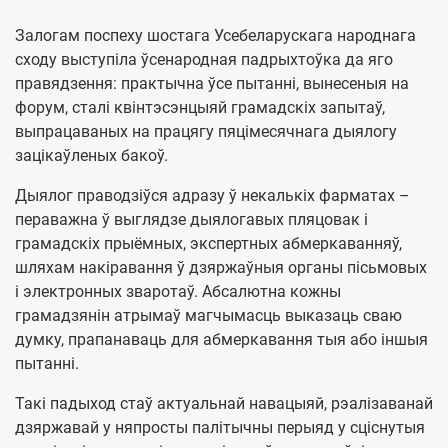
Залогам поспеху шостага Усебеларускага народнага
сходу выступіла ўсенародная падрыхтоўка да яго
правядзення: практычна ўсе пытанні, вынесеныя на
форум, сталі квінтэсэнцыяй грамадскіх запытаў,
выпрацаваных на працягу пяцімесячнага дыялогу
зацікаўленых бакоў.
Дыялог праводзіўся адразу ў некалькіх фарматах –
пераважна ў выглядзе дыялогавых пляцовак і
грамадскіх прыёмных, экспертных абмеркаванняў,
шляхам накіравання ў дзяржаўныя органы пісьмовых
і электронных зваротаў. Абсалютна кожны
грамадзянін атрымаў магчымасць выказаць сваю
думку, прапанаваць для абмеркавання тыя або іншыя
пытанні.
Такі падыход стаў актуальнай навацыяй, рэалізаванай
дзяржавай у няпросты палітычны перыяд у сціснутыя