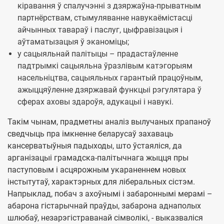
кіравання ў спалучэнні з дзяржаўна-прыватным
партнёрствам, стымуляванне навукаёмістасці
айчынных тавараў і паслуг, цыфравізацыя і
аўтаматызацыя ў эканоміцы;
у сацыяльнай палітыцы – прадастаўленне
падтрымкі сацыяльна ўразлівым катэгорыям
насельніцтва, сацыяльных гарантый працоўным,
ажыццяўленне дзяржавай функцыі рэгулятара ў
сферах аховы здароўя, адукацыі і навукі.
Такім чынам, прадметны аналіз вылучаных прапаноў
сведчыць пра імкненне беларусаў захаваць
кансерватыўныя падыходы, што ўстаяліся, да
арганізацыі грамадска-палітычнага жыцця пры
паступовым і асцярожным укараненнем новых
інстытутаў, характэрных для ліберальных сістэм.
Напрыклад, побач з ахоўнымі і забароннымі мерамі –
абарона гістарычнай праўды, забарона аднаполых
шлюбаў, незарэгістраванай сімволікі, - выказваліся