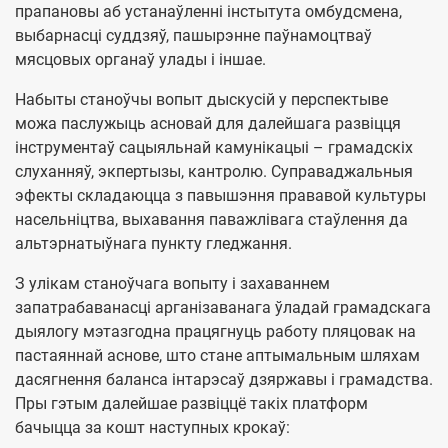
прапановы аб устанаўленні інстытута омбудсмена,
выбарнасці суддзяў, пашырэнне паўнамоцтваў
мясцовых органаў улады і іншае.
Набыты станоўчы вопыт дыскусій у перспектыве
можа паслужыць асновай для далейшага развіцця
інструментаў сацыяльнай камунікацыі – грамадскіх
слуханняў, экпертызы, кантролю. Суправаджальныя
эфекты складаюцца з павышэння прававой культуры
насельніцтва, выхавання паважлівага стаўлення да
альтэрнатыўнага пункту гледжання.
З улікам станоўчага вопыту і захаваннем
запатрабаванасці арганізаванага ўладай грамадскага
дыялогу мэтазгодна працягнуць работу пляцовак на
пастаяннай аснове, што стане аптымальным шляхам
дасягнення баланса інтарэсаў дзяржавы і грамадства.
Пры гэтым далейшае развіццё такіх платформ
бачыцца за кошт наступных крокаў: