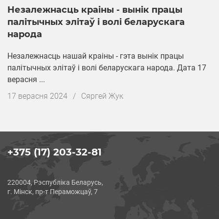
Незалежнасць краіны - вынік працы
палітычных элітаў і волі беларускага
народа
Незалежнасць нашай краіны - гэта вынік працы
палітычных элітаў і волі беларускага народа. Дата 17
верасня ...
Дата
17 верасня 2024
/
Cяргей Жук
публікацыі
+375 (17) 203-32-81
220004, Рэспубліка Беларусь,
г. Мінск, пр-т Пераможцаў, 7