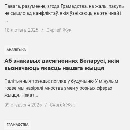
Павага, разуменне, згода Грамадства, на жаль, пакуль
не сышло ад канфліктаў, якія ўзнікаюць на этнічнай і
...
Дата
18 лютага 2025
/
Cяргей Жук
публікацыі
АНАЛІТЫКА
Аб знакавых дасягненнях Беларусі, якія
вызначаюць якасць нашага жыцця
Палітычныя трэнды: погляд у будучыню У мінулым
годзе мы назіралі мноства змен у розных сферах
жыцця. Некат...
Дата
09 студзеня 2025
/
Cяргей Жук
публікацыі
ГРАМАДСТВА