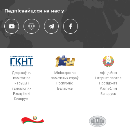
Падпісвайцеся на нас у
Дзяржаўны
Міністэрства
Афіцыйны
камітэт па
замежных спраў
Інтэрнэт-партал
навуцы і
Рэспублікі
Прэзідэнта
тэхналогіях
Беларусь
Рэспублікі
Рэспублікі
Беларусь
Беларусь