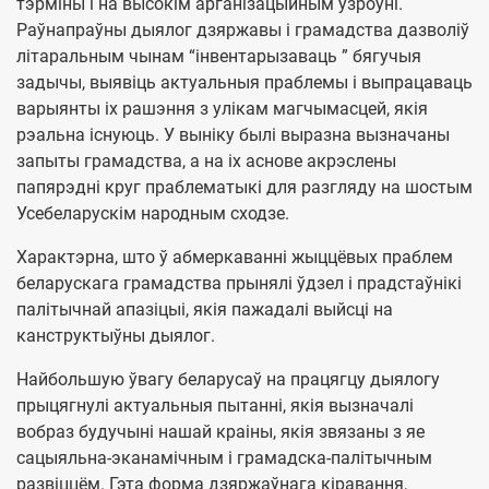
тэрміны і на высокім арганізацыйным узроўні.
Раўнапраўны дыялог дзяржавы і грамадства дазволіў
літаральным чынам “інвентарызаваць ” бягучыя
задычы, выявіць актуальныя праблемы і выпрацаваць
варыянты іх рашэння з улікам магчымасцей, якія
рэальна існуюць. У выніку былі выразна вызначаны
запыты грамадства, а на іх аснове акрэслены
папярэдні круг праблематыкі для разгляду на шостым
Усебеларускім народным сходзе.
Характэрна, што ў абмеркаванні жыццёвых праблем
беларускага грамадства прынялі ўдзел і прадстаўнікі
палітычнай апазіцыі, якія пажадалі выйсці на
канструктыўны дыялог.
Найбольшую ўвагу беларусаў на працягцу дыялогу
прыцягнулі актуальныя пытанні, якія вызначалі
вобраз будучыні нашай краіны, якія звязаны з яе
сацыяльна-эканамічным і грамадска-палітычным
развіццём. Гэта форма дзяржаўнага кіравання,