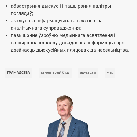
абвастрэння дыскусіі і пашырэння палітры
поглядаў;
актыўнага інфармацыйнага і экспертна-
аналітычнага суправаджэння;
павышэнне ўзроўню медыйнага асвятлення і
пашырэння каналаў давядзення інфармацыі пра
дзейнасць дыскусійных пляцовак да насельніцтва.
ГРАМАДСТВА
каментарый бісд
адукацыя
унс