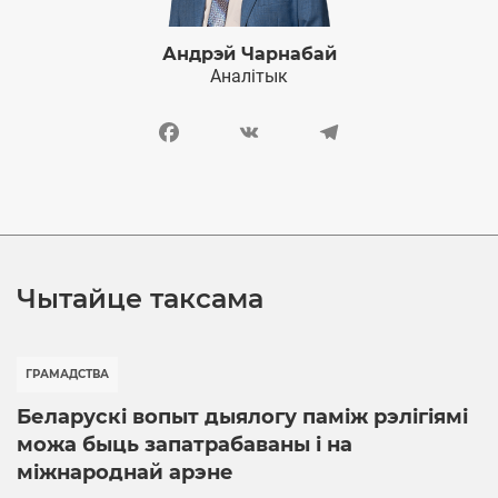
Андрэй Чарнабай
Аналітык
Facebook
VK
Telegram
Чытайце таксама
ГРАМАДСТВА
Беларускі вопыт дыялогу паміж рэлігіямі
можа быць запатрабаваны і на
міжнароднай арэне