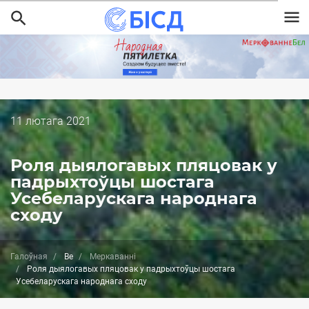
Перайсці
да
асноўнага
змесціва
Дата
11 лютага 2021
публікацыі
Роля дыялогавых пляцовак у
падрыхтоўцы шостага
Усебеларускага народнага
сходу
Галоўная
Be
Меркаванні
Роля дыялогавых пляцовак у падрыхтоўцы шостага
Усебеларускага народнага сходу