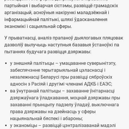
партыйная і выбарчая сістэмы, развіццё грамадскіх
арганізацый, асноўныя накірункі маладзёжнай і
інфармацыйнай палітыкі, шляхі ўдасканалення
эканомікі і сацыяльнай сферы.
У прыватнасці, аналіз прапаноў дыялогавых пляцовак
дазволіў вылучыць наступныя базавыя ўстаноўкі па
пытаннях будучага развіцця дзяржавы:
у знешняй палітыцы – умацаванне суверынітэту,
забеспячэнне терытарыяльнай цэласнасці і
незалежнасці Беларусі пры развіцці сяброўскіх
адносін з Расіяй і другімі членамі АДКБ і ЕАЭС;
ва ўнутранай палітыцы – захаванне ўнітарнасці
дзяржаўнага ўладкавання, моцнай дзяржавы пры
захаванні прынцыпу падзелу ўладаў, выключнага
права дзяржавы на дзейнасць у сферы
нацыянальнай бяспекі і абароны;
у эканоміцы – развіццё цэнтралізаванай мадэлі