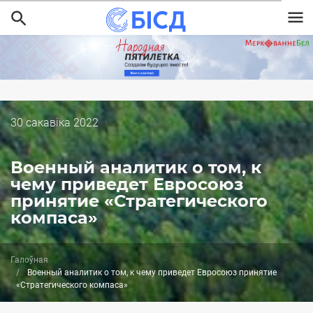
Перайсці
да
асноўнага
змесціва
Дата
30 cакавіка 2022
публикации
Военный аналитик о том, к
чему приведет Евросоюз
принятие «Стратегического
компаса»
Галоўная
Военный аналитик о том, к чему приведет Евросоюз принятие
«Стратегического компаса»