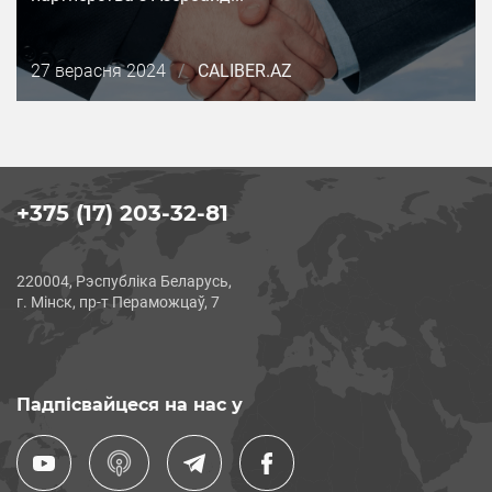
Дата
27 верасня 2024
/
CALIBER.AZ
публикации
+375 (17) 203-32-81
220004, Рэспубліка Беларусь,
г. Мінск, пр-т Пераможцаў, 7
Падпісвайцеся на нас у