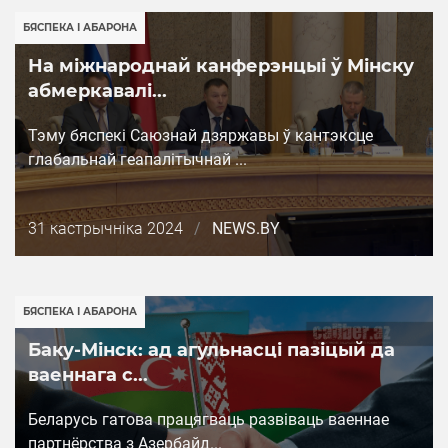
БЯСПЕКА І АБАРОНА
На міжнароднай канферэнцыі ў Мінску
абмеркавалі...
Тэму бяспекі Саюзнай дзяржавы ў кантэксце
глабальнай геапалітычнай ...
Дата
31 кастрычніка 2024
/
NEWS.BY
публикации
БЯСПЕКА І АБАРОНА
Баку-Мінск: ад агульнасці пазіцый да
ваеннага с...
Беларусь гатова працягваць развіваць ваеннае
партнёрства з Азербайд...