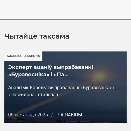
Чытайце таксама
БЯСПЕКА І АБАРОНА
Эксперт ацаніў выпрабаванні
«Буравесніка» і «Па...
Аналітык Кароль: выпрабаванні «Буравесніка» і
«Пасейдона» сталі пач...
Дата
05 лістапада 2025
/
РІА-НАВІНЫ
публикации