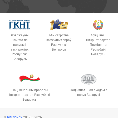
Дзяржаўны
Міністэрства
Афіцыйны
камітэт па
замежных спраў
Інтэрнэт-партал
навуцы і
Рэспублікі
Прэзідэнта
тэхналогіях
Беларусь
Рэспублікі
Рэспублікі
Беларусь
Беларусь
Нацыянальны прававы
Нацыянальная акадэмія
Інтэрнэт-партал Рэспублікі
навук Беларусі
Беларусь
©
bisr.gov.by
, 2019 — 2026