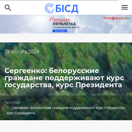
Перайсці
да
асноўнага
змесціва
Дата
29 лютага 2024
публикации
Сергеенко: белорусские
граждане поддерживают курс
государства, курс Президента
Галоўная
Сергеенко: белорусские граждане поддерживают курс государства,
курс Президента