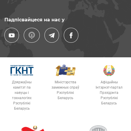
Падпісвайцеся на нас у
Дзяржаўны
Міністэрства
Афіцыйны
камітэт па
замежных спраў
Інтэрнэт-партал
навуцы і
Рэспублікі
Прэзідэнта
тэхналогіях
Беларусь
Рэспублікі
Рэспублікі
Беларусь
Беларусь