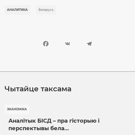
АНАЛИТИКА
беларусь
Facebook
VK
Telegram
Чытайце таксама
ЭКАНОМІКА
Аналітык БІСД – пра гісторыю і
перспектывы бела...