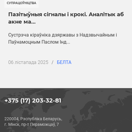
СУПРАЦОЎНІЦТВА
Пазітыўныя сігналы і крокі. Аналітык аб
акне ма...
Сустрэча кіраўніка дзяржавы з Надзвычайным і
Паўнамоцным Паслом Інд...
Дата
06 лістапада 2025
/
БЕЛТА
публикации
+375 (17) 203-32-81
220004, Рэспубліка Беларусь,
г. Мінск, пр-т Пераможцаў, 7