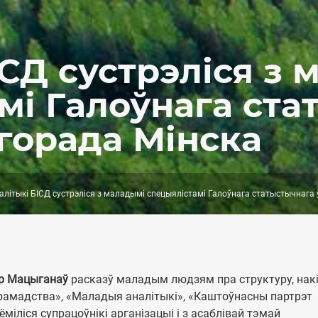
ІСД сустрэліся з 
мі Галоўнага ста
горада Мінска
літыкі БІСД сустрэліся з маладымі спецыялістамі Галоўнага статыстычнага
ар Мацыганаў
расказў маладым людзям пра структуру, накі
 грамадства», «Маладыя аналітыкі», «Каштоўнасны партрэт
міліся супрацоўнікі арганізацыі і з асаблівай тэмай