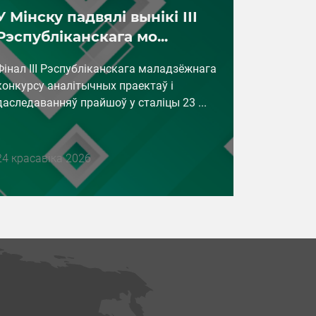
У Мінску падвялі вынікі ІІІ
Рэспубліканскага мо...
Фінал III Рэспубліканскага маладзёжнага
конкурсу аналітычных праектаў і
даследаванняў прайшоў у сталіцы 23 ...
Дата
24 красавіка 2026
публикации