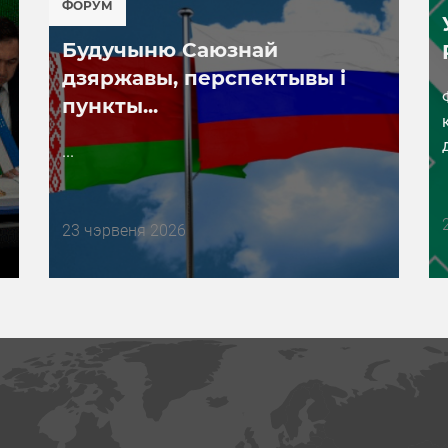
ФОРУМ
Будучыню Саюзнай
дзяржавы, перспектывы і
пункты...
ы
...
Дата
23 чэрвеня 2026
публикации