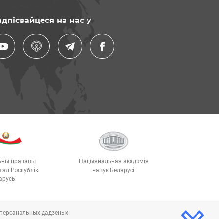
дпісвайцеся на нас у
ьны прававы
Нацыянальная акадэмія
тал Рэспублікі
навук Беларусі
арусь
і персанальных дадзеных