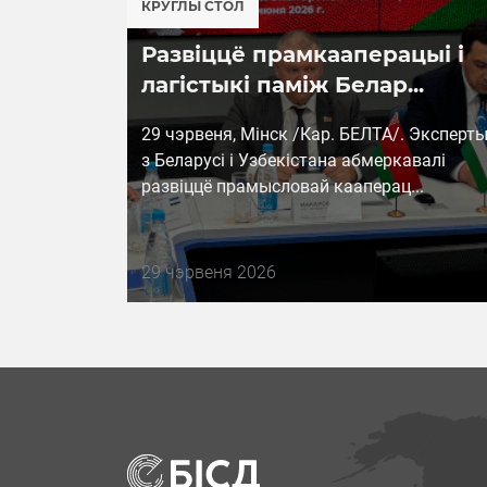
КРУГЛЫ СТОЛ
Развіццё прамкааперацыі і
лагістыкі паміж Белар...
29 чэрвеня, Мінск /Кар. БЕЛТА/. Эксперт
з Беларусі і Узбекістана абмеркавалі
развіццё прамысловай кааперац...
Дата
29 чэрвеня 2026
публикации