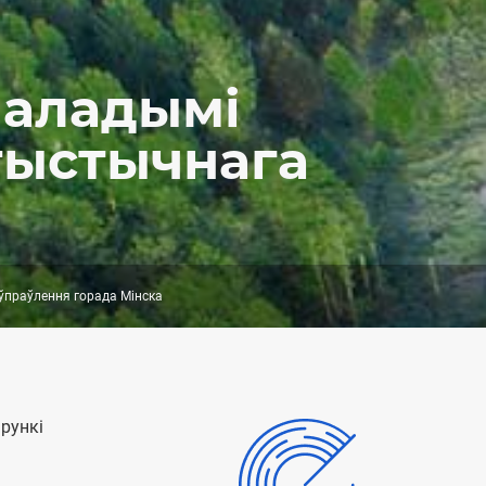
маладымі
тыстычнага
 ўпраўлення горада Мінска
рункі