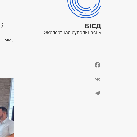
 ў
БІСД
Экспертная супольнасць
а тым,
Facebook
VK
Telegram