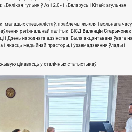
«Вялікая гульня ў Азіі 2.0» і «Беларусь і Кітай: агульная
і маладых спецыялістаў, праблемы жылля і вольнага часу
раўлення рэгіянальнай палітыкі БІСД
Валянцін Старычонак
ці і Дзень народнага адзінства. Была акцэнтавана ўвага н
та і якасць медыйнай прасторы, і ўзаемадзеяння ўлады і
 жывую цікавасць у сталічных статыстыкаў.