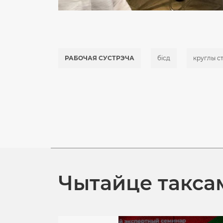
РАБОЧАЯ СУСТРЭЧА
бicд
круглы с
Чытайце такса