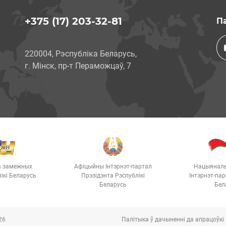
+375 (17) 203-32-81
Па
220004, Рэспубліка Беларусь,
г. Мінск, пр-т Пераможцаў, 7
а замежных
Афіцыйны Інтэрнэт-партал
Нацыянал
ікі Беларусь
Прэзідэнта Рэспублікі
Інтэрнэт-пар
Беларусь
Бел
26
Палітыка ў дачыненні да апрацоўк