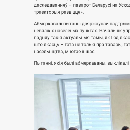
даследаванняў – паварот Беларусі на Усход: 
траекторыя развіцця».
Абмеркавалі пытанні дзяржаўнай падтрымк
невялікіх населеных пунктах. Начальнік уп
падняў такія актуальныя тэмы, як Год якас
што якасць – гэта не толькі пра тавары, гэ
насельніцтва, многае іншае.
Пытанні, якія былi абмеркаваны, выклікалі