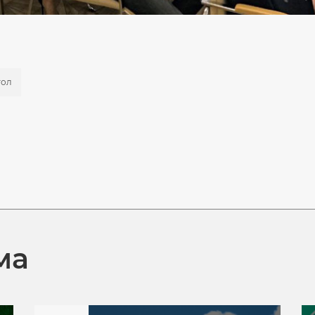
тол
ма