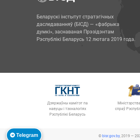
Беларускі інстытут стратэгічных
даследаванняў (БІСД) — «фабрыка
думкі», заснаваная Прэзідэнтам
Рэспублікі Беларусь 12 лютага 2019 года.
Дзяржаўны камітэт па
Міністэрств
навуцы і тэхналогіях
спраў Рэспубл
Рэспублікі Беларусь
Telegram
©
bisr.gov.by
, 2019 — 20