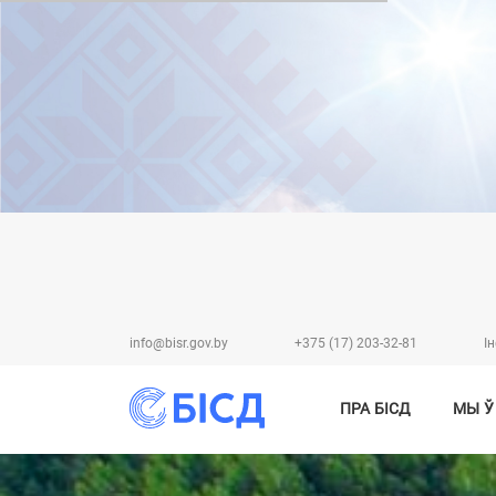
info@bisr.gov.by
+375 (17) 203-32-81
I
ПРА БІСД
МЫ Ў