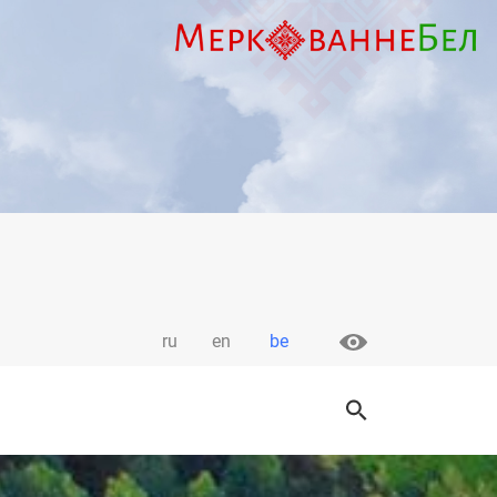
ru
en
be