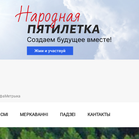
Перайсці
да
асноўнага
змесціва
нфаMетрыка
 СМІ
МЕРКАВАННІ
ПАДЗЕІ
КАНТАКТЫ