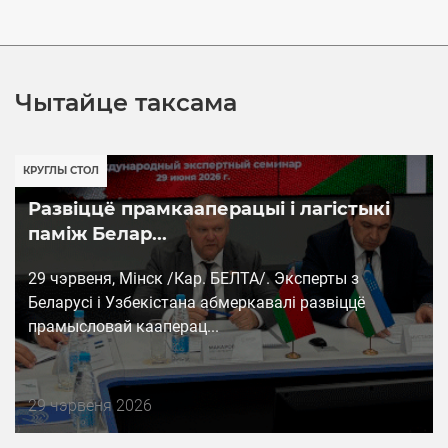
Чытайце таксама
КРУГЛЫ СТОЛ
Развіццё прамкааперацыі і лагістыкі
паміж Белар...
29 чэрвеня, Мінск /Кар. БЕЛТА/. Эксперты з
Беларусі і Узбекістана абмеркавалі развіццё
прамысловай кааперац...
Дата
29 чэрвеня 2026
публикации