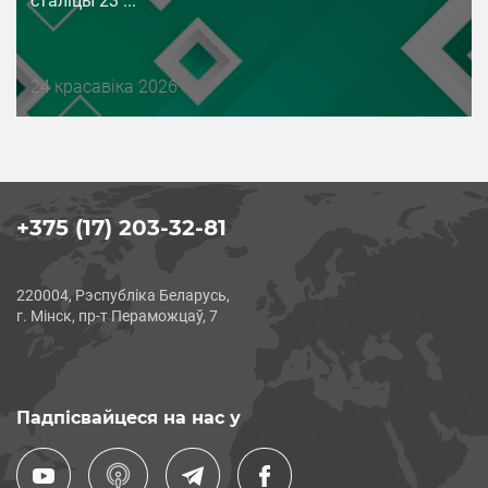
сталіцы 23 ...
Дата
24 красавіка 2026
публикации
+375 (17) 203-32-81
220004, Рэспубліка Беларусь,
г. Мінск, пр-т Пераможцаў, 7
Падпісвайцеся на нас у