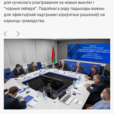
для сучаснага рэагіравання на новыя выклікі і
“чорныя лебедзі”. Падобнага роду падыходы важны
для эфектыўнай падтрымкі кіраўнічых рашэнняў на
карысць грамадства.