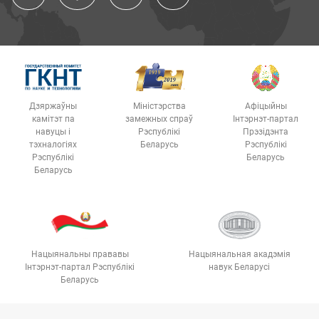
Дзяржаўны
Міністэрства
Афіцыйны
камітэт па
замежных спраў
Інтэрнэт-партал
навуцы і
Рэспублікі
Прэзідэнта
тэхналогіях
Беларусь
Рэспублікі
Рэспублікі
Беларусь
Беларусь
Нацыянальны прававы
Нацыянальная акадэмія
Інтэрнэт-партал Рэспублікі
навук Беларусі
Беларусь