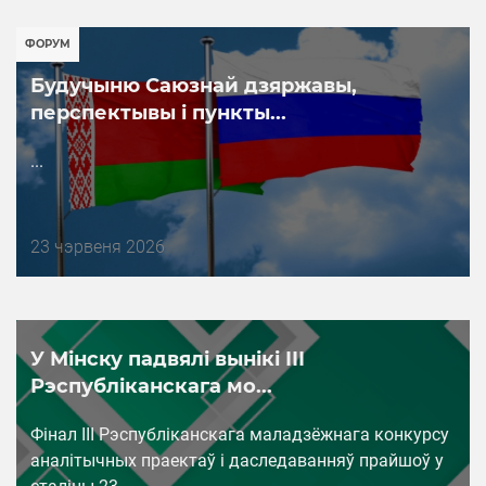
ФОРУМ
Будучыню Саюзнай дзяржавы,
перспектывы і пункты...
...
Дата
23 чэрвеня 2026
публикации
У Мінску падвялі вынікі ІІІ
Рэспубліканскага мо...
Фінал III Рэспубліканскага маладзёжнага конкурсу
аналітычных праектаў і даследаванняў прайшоў у