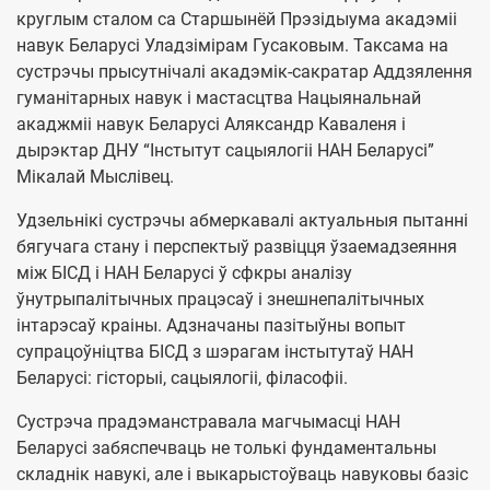
круглым сталом са Старшынёй Прэзідыума акадэміі
навук Беларусі Уладзімірам Гусаковым. Таксама на
сустрэчы прысутнічалі акадэмік-сакратар Аддзялення
гуманітарных навук і мастасцтва Нацыянальнай
акаджміі навук Беларусі Аляксандр Каваленя і
дырэктар ДНУ “Інстытут сацыялогіі НАН Беларусі”
Мікалай Мыслівец.
Удзельнікі сустрэчы абмеркавалі актуальныя пытанні
бягучага стану і перспектыў развіцця ўзаемадзеяння
між БІСД і НАН Беларусі ў сфкры аналізу
ўнутрыпалітычных працэсаў і знешнепалітычных
інтарэсаў краіны. Адзначаны пазітыўны вопыт
супрацоўніцтва БІСД з шэрагам інстытутаў НАН
Беларусі: гісторыі, сацыялогіі, філасофіі.
Сустрэча прадэманстравала магчымасці НАН
Беларусі забяспечваць не толькі фундаментальны
складнік навукі, але і выкарыстоўваць навуковы базіс