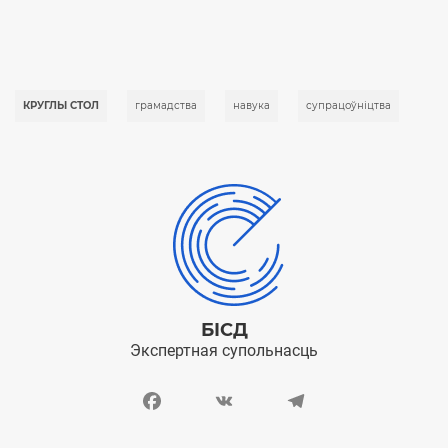
КРУГЛЫ СТОЛ
грамадства
навука
супрацоўніцтва
БІСД
Экспертная супольнасць
Facebook
VK
Telegram