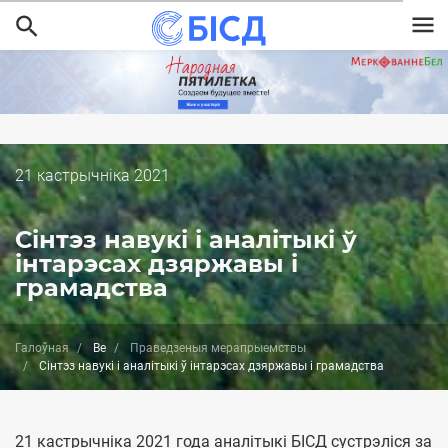
Перайсці
да
асноўнага
змесціва
Дата
21 кастрычніка 2021
публикации
Сінтэз навукі і аналітыкі ў
інтарэсах дзяржавы і
грамадства
Галоўная
Be
Праведзеныя мерапрыемствы
Сінтэз навукі і аналітыкі ў інтарэсах дзяржавы і грамадства
21 кастрычніка 2021 года аналітыкі БІСД сустрэліся за