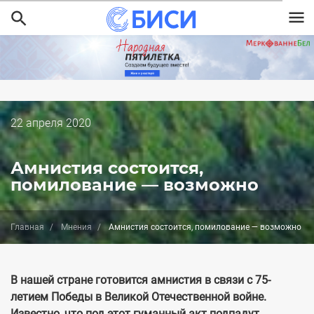
Перейти
к
основному
содержанию
Дата
22 апреля 2020
публикации
Амнистия состоится,
помилование — возможно
Главная
Мнения
Амнистия состоится, помилование — возможно
В нашей стране готовится амнистия в связи с 75-
летием Победы в Великой Отечественной войне.
Известно, что под этот гуманный акт подпадут