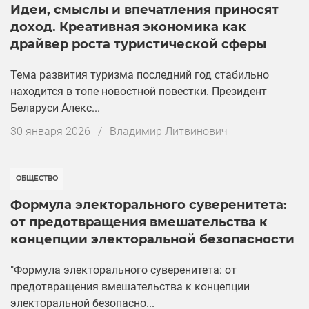
Идеи, смыслы и впечатления приносят
доход. Креативная экономика как
драйвер роста туристической сферы
Тема развития туризма последний год стабильно
находится в топе новостной повестки. Президент
Беларуси Алекс...
Дата
30 января 2026
/
Владимир Литвинович
публикации
ОБЩЕСТВО
Формула электорального суверенитета:
от предотвращения вмешательства к
концепции электоральной безопасности
"Формула электорального суверенитета: от
предотвращения вмешательства к концепции
электоральной безопасно...