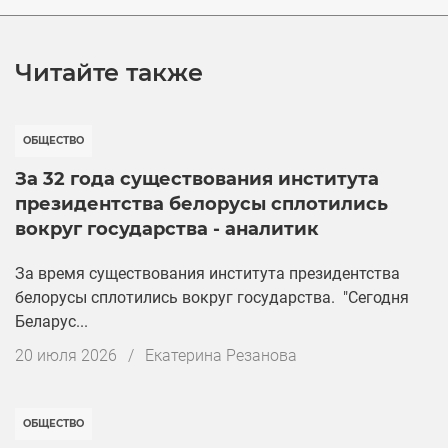
Читайте также
ОБЩЕСТВО
За 32 года существования института
президентства белорусы сплотились
вокруг государства - аналитик
За время существования института президентства
белорусы сплотились вокруг государства. "Сегодня
Беларус...
Дата
20 июля 2026
/
Екатерина Резанова
публикации
ОБЩЕСТВО