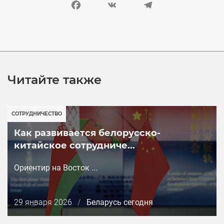
Facebook
VK
Telegram
Читайте также
СОТРУДНИЧЕСТВО
Как развивается белорусско-
китайское сотрудниче...
Ориентир на Восток ...
Дата
29 января 2026
/
Беларусь сегодня
публикации