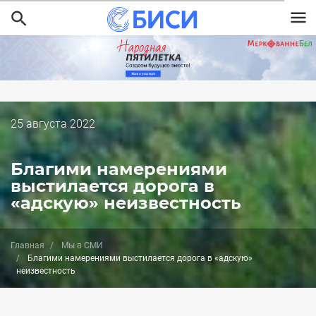
Перейти
к
основному
содержанию
Дата
25 августа 2022
публикации
Благими намерениями
выстилается дорога в
«адскую» неизвестность
Главная
Мы в СМИ
Благими намерениями выстилается дорога в «адскую»
неизвестность