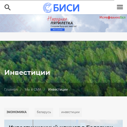
Перейти
к
основному
содержанию
Инвестиции
Главная
Мы в СМИ
Инвестиции
ЭКОНОМИКА
беларусь
инвестиции