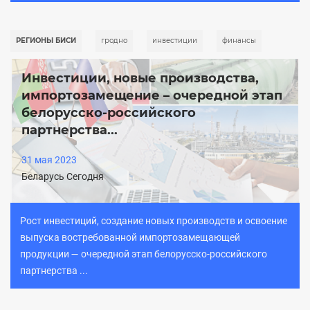
РЕГИОНЫ БИСИ
гродно
инвестиции
финансы
Инвестиции, новые производства,
импортозамещение – очередной этап
белорусско-российского
партнерства...
31 мая 2023
Беларусь Сегодня
Рост инвестиций, создание новых производств и освоение
выпуска востребованной импортозамещающей
продукции — очередной этап белорусско-российского
партнерства ...