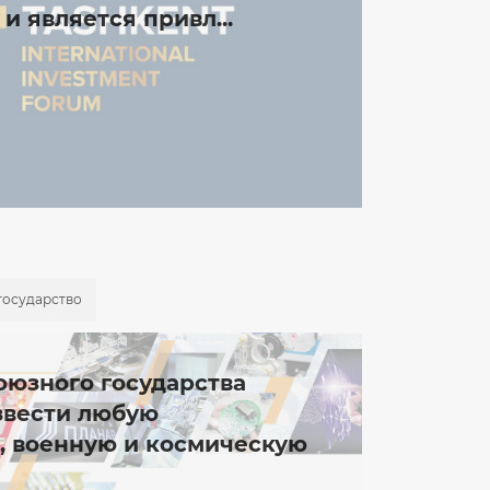
и является привл...
государство
юзного государства
звести любую
 военную и космическую