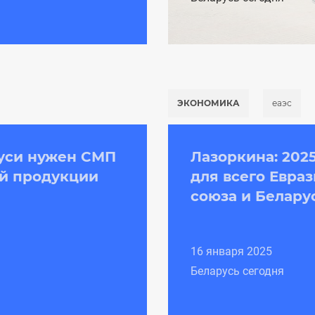
ЭКОНОМИКА
еаэс
руси нужен СМП
Лазоркина: 202
ей продукции
для всего Евра
союза и Беларуси
16 января 2025
Беларусь сегодня