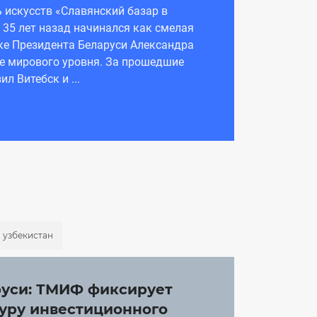
искусств «Славянский базар в
о 35 лет назад начинался как смелая
ке Президента Беларуси Александра
е мирового уровня. За прошедшие
л Витебск и ...
. узбекистан
руси: ТМИФ фиксирует
уру инвестиционного