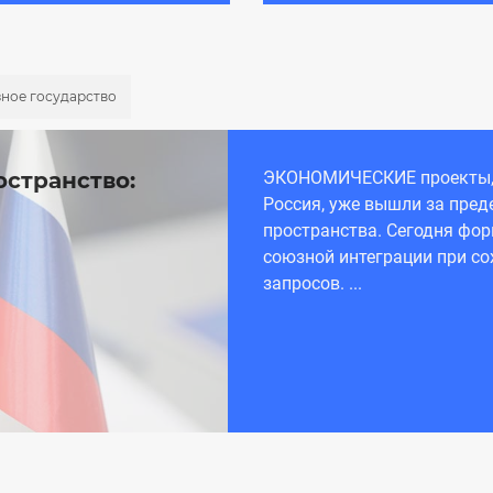
ное государство
странство:
ЭКОНОМИЧЕСКИЕ проекты, 
Россия, уже вышли за пред
пространства. Сегодня фо
союзной интеграции при с
запросов. ...