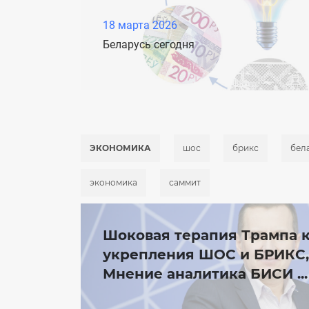
18 марта 2026
Беларусь сегодня
ЭКОНОМИКА
шос
брикс
бел
экономика
саммит
Шоковая терапия Трампа 
укрепления ШОС и БРИКС,
Мнение аналитика БИСИ ...