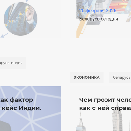
20 февраля 2026
Беларусь сегодня
арусь. индия
ЭКОНОМИКА
беларусь
как фактор
Чем грозит чел
 кейс Индии.
как с ней спра