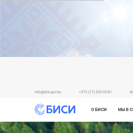
info@bisr.gov.by
+375 (17) 203-32-81
И
О БИСИ
МЫ В 