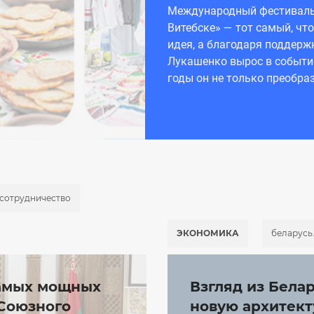
Международный фестиваль 
Витебске» — тот самый, чт
идея, а благодаря поддерж
Лукашенко вырос в событи
годы он не только преобрази
сотрудничество
ЭКОНОМИКА
беларусь
самых мощных
Взгляд из Бела
 Союзного
новую архитект