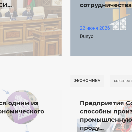
И...
сотрудничества 
22 июня 2026
Dunyo
ЭКОНОМИКА
союзное 
ся одним из
Предприятия Со
кономического
способны прои
промышленную,
проду...