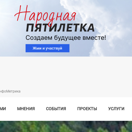
Перейти
к
основному
содержанию
нфоМетрика
СМИ
МНЕНИЯ
СОБЫТИЯ
ПРОЕКТЫ
УСЛУГИ