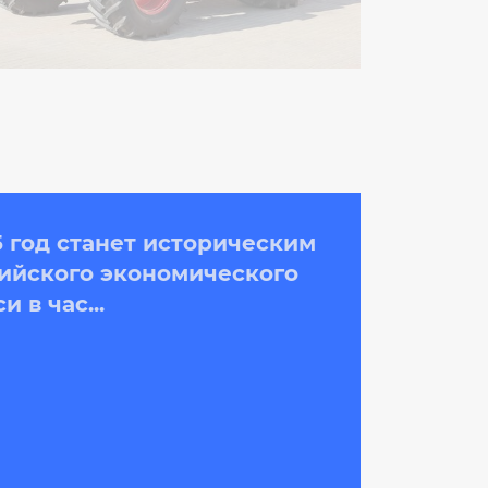
5 год станет историческим
зийского экономического
 в час...