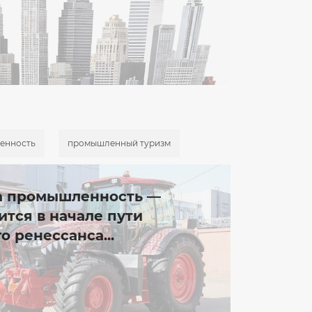
енность
промышленный туризм
на промышленность —
ится в начале пути
 ренессанса...