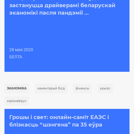
застануцца драйверамі беларускай
эканомікі пасля пандэміі ...
28 мая 2020
БЕЛТА
ЭКАНОМІКА
каментарый бісд
фінансы
крызіс
каронавірус
Грошы і свет: онлайн-саміт ЕАЭС і
блізкасць “шэнгена” па 35 еўра