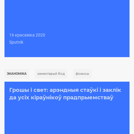
16 красавіка 2020
Sputnik
ЭКАНОМІКА
каментарый бісд
фінансы
Грошы і свет: арэндныя стаўкі і заклік
да усіх кіраўнікоў прадпрыемстваў