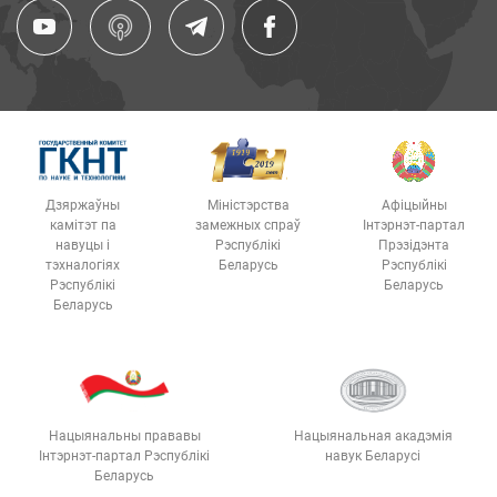
Дзяржаўны
Міністэрства
Афіцыйны
камітэт па
замежных спраў
Інтэрнэт-партал
навуцы і
Рэспублікі
Прэзідэнта
тэхналогіях
Беларусь
Рэспублікі
Рэспублікі
Беларусь
Беларусь
Нацыянальны прававы
Нацыянальная акадэмія
Інтэрнэт-партал Рэспублікі
навук Беларусі
Беларусь