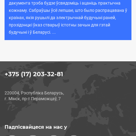
дакумента трэба будзе ўсвядоміць і ацаніць практычна
кожнаму. Сабраўшы ўсё лепшае, што было распрацавана ў
краінах, якія рушылі да электрычнай будучыні раней,
прэзідэнцкі ўказ стварыў істотны зачын для гэтай
будучыні і ў Беларусі. ...
+375 (17) 203-32-81
220004, Рэспубліка Беларусь,
г. Мінск, пр-т Пераможцаў, 7
Падпісвайцеся на нас у