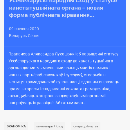
Усебеларускі народны сход у статусе
канстытуцыйнага органа – новая
форма публічнага кіравання...
09 cнежня 2020
Беларусь Сёння
Прапанова Аляксандра Лукашэнкі аб павышэнні статусу
Усебеларускага народнага сходу да канстытуцыйнага
органа дае магчымасць выключыць многія памылкі
нашых партнёраў, саюзнікаў і суседзяў, стварыўшы
інстытут грамадзянскай супольнасці, здольны выражаць
прама інтарэсы і спадзяванні кожнага грамадзяніна,
ажыццяўляць кантроль за дзяржаўнымі органамі і
накіроўваць іх развіццё. Аб гэтым заяв...
ЭКАНОМІКА
каментарый бісд
супрацоўніцтва