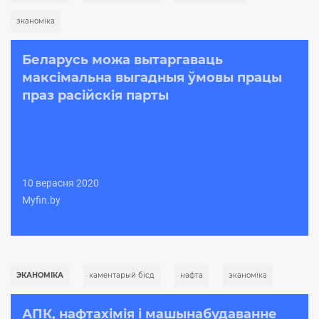
эканоміка
Беларусь можа вытаргаваць
максімальна выгадныя ўмовы працы
праз расійскія парты
10 верасня 2020
Myfin.by
ЭКАНОМІКА
каментарый бісд
нафта
эканоміка
АПК, нафтахімія і машынабудаванне