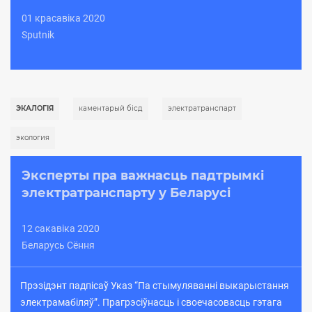
01 красавіка 2020
Sputnik
ЭКАЛОГІЯ
каментарый бісд
электратранспарт
экология
Эксперты пра важнасць падтрымкі
электратранспарту у Беларусі
12 cакавіка 2020
Беларусь Сёння
Прэзідэнт падпісаў Указ “Па стымуляванні выкарыстання
электрамабіляў”. Прагрэсіўнасць і своечасовасць гэтага