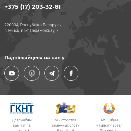
+375 (17) 203-32-81
220004, Рэспубліка Беларусь,
г. Мінск, пр-т Пераможцаў, 7
Падпісвайцеся на нас у
Дзяржаўны
Міністэрства
Афіцыйны
камітэт па
замежных спраў
Інтэрнэт-партал
навуцы і
Рэспублікі
Прэзідэнта