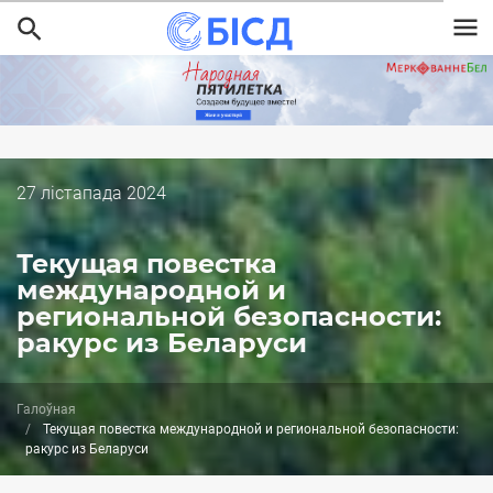
Перайсці
да
асноўнага
змесціва
Дата
27 лістапада 2024
публікацыі
Текущая повестка
международной и
региональной безопасности:
ракурс из Беларуси
Галоўная
Текущая повестка международной и региональной безопасности:
ракурс из Беларуси