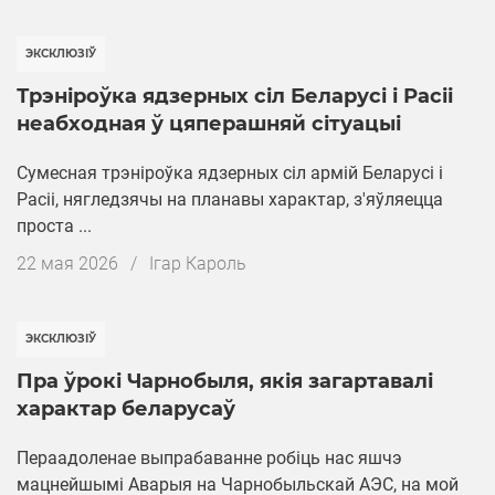
ЭКСКЛЮЗІЎ
Трэніроўка ядзерных сіл Беларусі і Расіі
неабходная ў цяперашняй сітуацыі
Сумесная трэніроўка ядзерных сіл армій Беларусі і
Расіі, нягледзячы на планавы характар, з'яўляецца
проста ...
Дата
22 мая 2026
/
Ігар Кароль
публікацыі
ЭКСКЛЮЗІЎ
Пра ўрокі Чарнобыля, якія загартавалі
характар ​​беларусаў
Пераадоленае выпрабаванне робіць нас яшчэ
мацнейшымі Аварыя на Чарнобыльскай АЭС, на мой