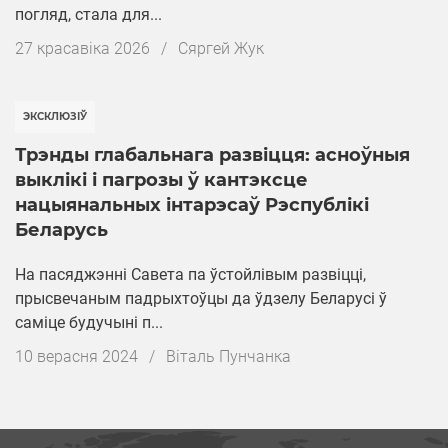
погляд, стала для...
Дата
27 красавіка 2026
/
Cяргей Жук
публікацыі
ЭКСКЛЮЗІЎ
Трэнды глабальнага развіцця: асноўныя
выклікі і пагрозы ў кантэксце
нацыянальных інтарэсаў Рэспублікі
Беларусь
На пасяджэнні Савета па ўстойлівым развіцці,
прысвечаным падрыхтоўцы да ўдзелу Беларусі ў
саміце будучыні п...
Дата
10 верасня 2024
/
Вiталь Пунчанка
публікацыі