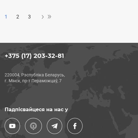
Last »
Next ›
»
›
Pagination
1
2
3
+375 (17) 203-32-81
220004, Рэспубліка Беларусь,
г. Мінск, пр-т Пераможцаў, 7
Падпісвайцеся на нас у