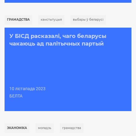
ГРАМАДСТВА
канстытуцыя
выбары ў беларусі
У БІСД расказалі, чаго беларусы
чакаюць ад палітычных партый
10 лістапада 2023
БЕЛТА
ЭКАНОМІКА
моладзь
грамадства