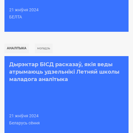
21 жніўня 2024
БЕЛТА
АНАЛІТЫКА
моладзь
Дырэктар БІСД расказаў, якія веды
атрымаюць удзельнікі Летняй школы
маладога аналітыка
21 жніўня 2024
Беларусь сёння