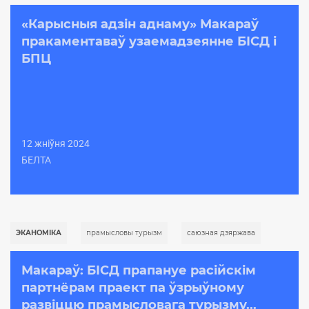
«Карысныя адзін аднаму» Макараў
пракаментаваў узаемадзеянне БІСД і
БПЦ
12 жніўня 2024
БЕЛТА
ЭКАНОМІКА
прамысловы турызм
саюзная дзяржава
Макараў: БІСД прапануе расійскім
партнёрам праект па ўзрыўному
развіццю прамысловага турызму...