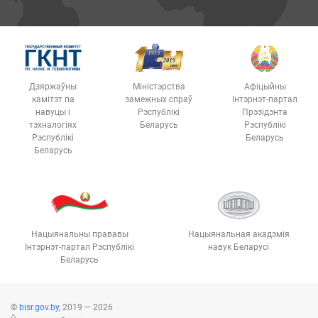
Дзяржаўны
Міністэрства
Афіцыйны
камітэт па
замежных спраў
Інтэрнэт-партал
навуцы і
Рэспублікі
Прэзідэнта
тэхналогіях
Беларусь
Рэспублікі
Рэспублікі
Беларусь
Беларусь
Нацыянальны прававы
Нацыянальная акадэмія
Інтэрнэт-партал Рэспублікі
навук Беларусі
Беларусь
©
bisr.gov.by
, 2019 — 2026