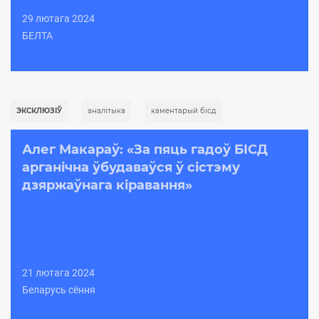
29 лютага 2024
БЕЛТА
ЭКСКЛЮЗІЎ
аналiтыка
каментарый бісд
Алег Макараў: «За пяць гадоў БІСД
арганічна ўбудаваўся ў сістэму
дзяржаўнага кіравання»
21 лютага 2024
Беларусь сёння