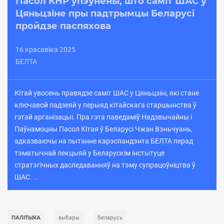
Пасол КНР упэўнены, што саміт ШАС у
Цяньцзіне пры падтрымцы Беларусі
пройдзе паспяхова
16 красавіка 2025
БЕЛТА
Кітай увосень правядзе саміт ШАС у Цяньцзіні, які стане
ключавой падзеяй у перыяд кітайскага старшынства ў
гэтай арганізацыі. Пра гэта паведаміў Надзвычайны і
Паўнамоцны Пасол Кітая ў Беларусі Чжан Вэньчуань,
адказваючы на пытанне карэспандэнта БЕЛТА перад
тэматычнай лекцыяй у Беларускім інстытуце
стратэгічных даследаванняў на тэму супрацоўніцтва ў
ШАС. ...
ПАЛІТЫКА
выбары
беларусь