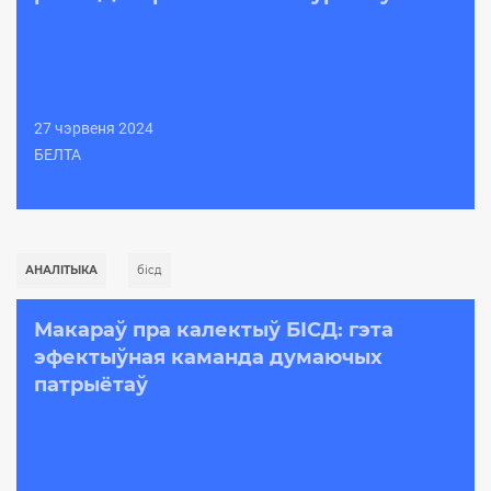
27 чэрвеня 2024
БЕЛТА
АНАЛІТЫКА
бicд
Макараў пра калектыў БІСД: гэта
эфектыўная каманда думаючых
патрыётаў