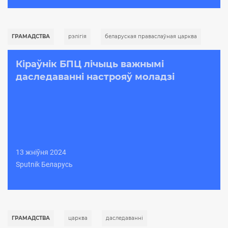
ГРАМАДСТВА
рэлігія
беларуская праваслаўная царква
Кіраўнік БПЦ лічыць важнымі
даследаванні настрояў моладзі
13 жніўня 2024
Sputnik Беларусь
ГРАМАДСТВА
царква
даследаваннi