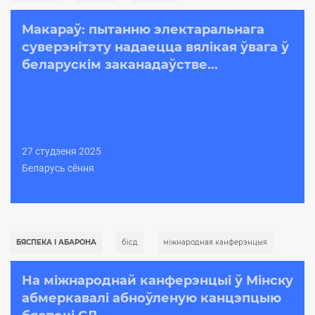
Макараў: пытанню электаральнага
суверэнітэту надаецца вялікая ўвага ў
беларускім заканадаўстве...
27 студзеня 2025
Беларусь сёння
БЯСПЕКА І АБАРОНА
бicд
міжнародная канферэнцыя
На міжнароднай канферэнцыі ў Мінску
абмеркавалі абноўленую канцэпцыю