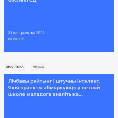
бяспекі СД
31 кастрычніка 2024
NEWS.BY
АНАЛІТЫКА
моладзь
Лічбавы рэйтынг і штучны інтэлект.
Якія праекты абмяркуюць у летняй
школе маладога аналітыка...