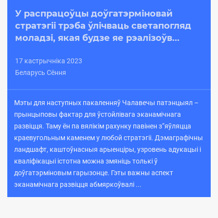
У распрацоўцы доўгатэрміновай
стратэгіі трэба ўлічваць светапогляд
моладзі, якая будзе яе рэалізоўв...
17 кастрычніка 2023
Беларусь Сёння
Мэты для наступных пакаленняў Чалавечы патэнцыял –
прынцыповы фактар для ўстойлівага эканамічнага
развіцця. Таму ён па вялікім рахунку павінен з“яўляцца
краевугольным каменем у любой стратэгіі. Дэмаграфічны
ландшафт, каштоўнасныя арыенціры, узровень адукацыі і
кваліфікацыі істотна можна змяніць толькі ў
доўгатэрміновым гарызонце. Гэты важны аспект
эканамічнага развіцця абмяркоўвалі ...