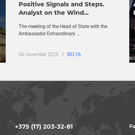
Positive Signals and Steps.
Analyst on the Wind...
The meeting of the Head of State with the
.
Ambassador Extraordinary ...
Дата
06 november 2025
/
BELTA
публикации
+375 (17) 203-32-81
Fo