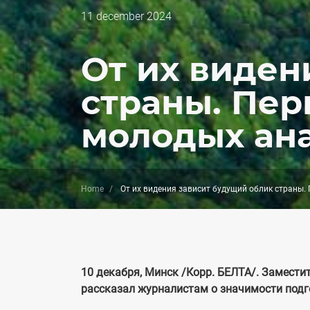
Дата
11 december 2024
публикации
От их виден
страны. Пер
молодых ан
Home
От их видения зависит будущий облик страны.
10 декабря, Минск /Корр. БЕЛТА/. Замест
рассказал журналистам о значимости подг