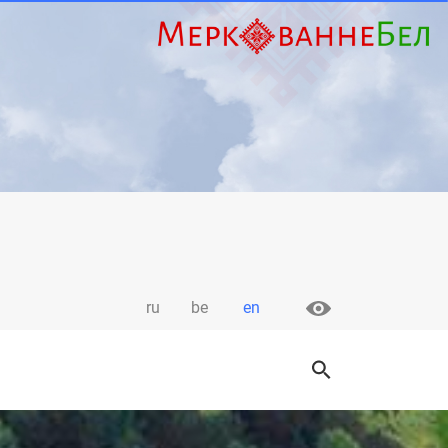
ru
be
en