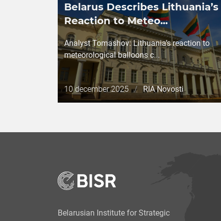
Belarus Describes Lithuania’s
Reaction to Meteo...
Analyst Tomashov: Lithuania’s reaction to
meteorological balloons c...
Дата
10 december 2025
/
RIA Novosti
публикации
Belarusian Institute for Strategic