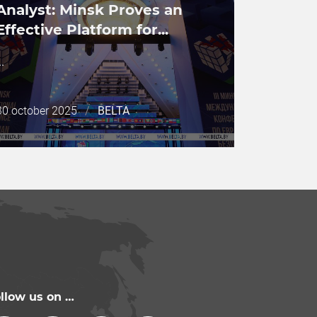
Analyst: Minsk Proves an
Effective Platform for...
..
Дата
30 october 2025
/
BELTA
публикации
llow us on …