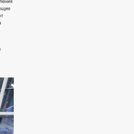
оления
ющие
от
в
е