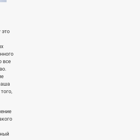
 это
ых
енного
о все
во.
ие
наша
того,
ление
акого
ьный