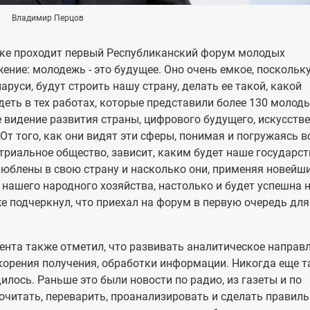
Владимир Перцов
рке проходит первый Республиканский форум молодых
ение: молодежь - это будущее. Оно очень емкое, поскольку
аруси, будут строить нашу страну, делать ее такой, какой
деть в тех работах, которые представили более 130 молод
е видение развития страны, цифрового будущего, искусств
 От того, как они видят эти сферы, понимая и погружаясь в
триальное общество, зависит, каким будет наше государст
люблены в свою страну и насколько они, применяя новейш
 нашего народного хозяйства, настолько и будет успешна 
же подчеркнул, что приехал на форум в первую очередь для 
нта также отметил, что развивать аналитическое направ
корения получения, обработки информации. Никогда еще т
илось. Раньше это были новости по радио, из газеты и по
рочитать, переварить, проанализировать и сделать правил