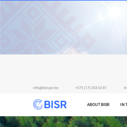
info@bisr.gov.by
+375 (17) 203-32-81
In
ABOUT BISR
IN 