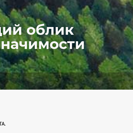
щий облик
значимости
ТА.