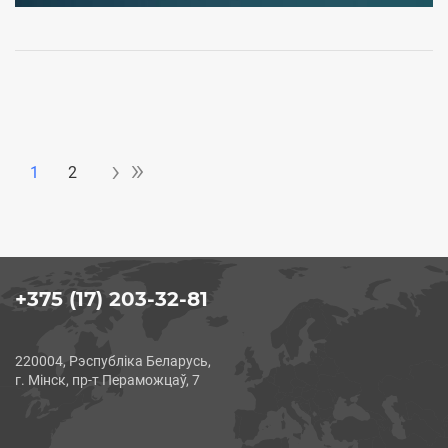
Last »
››
»
›
Pagination
1
2
+375 (17) 203-32-81
220004, Рэспубліка Беларусь,
г. Мінск, пр-т Пераможцаў, 7