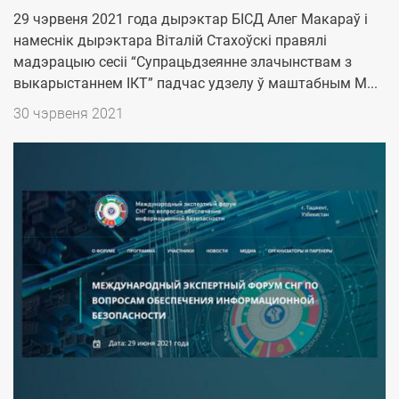
29 чэрвеня 2021 года дырэктар БІСД Алег Макараў і
намеснік дырэктара Віталій Стахоўскі правялі
мадэрацыю сесіі “Супрацьдзеянне злачынствам з
выкарыстаннем ІКТ” падчас удзелу ў маштабным М...
Дата
30 чэрвеня 2021
публикации