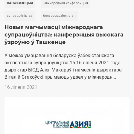
КАНФЕРЭНЦЫЯ
міжнародная канферэнцыя
супрацоўніцтва
беларусь.узбекістан
Новыя магчымасці міжнароднага
супрацоўніцтва: канферэнцыя высокага
ўзроўню ў Ташкенце
У межах умацавання беларуска-ўзбекістанскага
экспертнага супрацоўніцтва 15-16 ліпеня 2021 года
дырэктар БІСД Алег Макараў і намеснік дырэктара
Віталій Стахоўскі прымаюць удзел у міжнародн...
Дата
16 ліпеня 2021
публикации