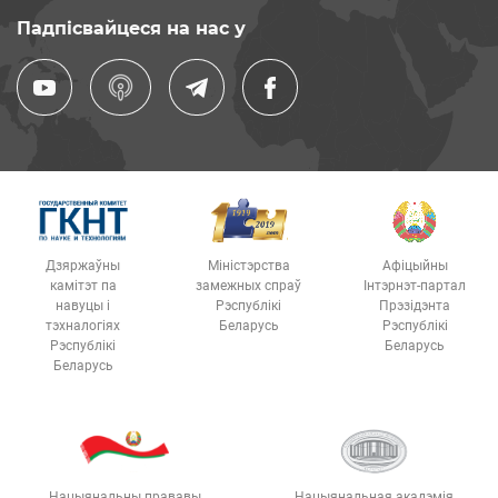
Падпісвайцеся на нас у
Дзяржаўны
Міністэрства
Афіцыйны
камітэт па
замежных спраў
Інтэрнэт-партал
навуцы і
Рэспублікі
Прэзідэнта
тэхналогіях
Беларусь
Рэспублікі
Рэспублікі
Беларусь
Беларусь
Нацыянальны прававы
Нацыянальная акадэмія