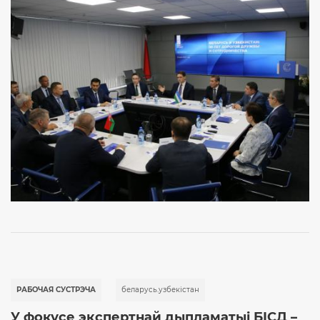
РАБОЧАЯ СУСТРЭЧА
беларусь.узбекістан
У фокусе экспертнай дыпламатыі БІСД –