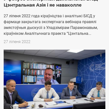
Цэнтральная Азія і яе наваколле
27 ліпеня 2022 года кіраўніцтва і аналітыкі БІСД у
фармаце закрытага экспертнага вебінара правялі
змястоўныя дыскусіі з Уладзімірам Парамонавым,
кіраўніком Аналітычнага праекта “Цэнтальна...
Дата
27 ліпеня 2022
публикации