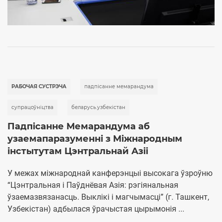
РАБОЧАЯ СУСТРЭЧА
падпісанне мемарандума
супрацоўніцтва
беларусь.узбекістан
Падпісанне Мемарандума аб
узаемапаразуменні з Міжнародным
інстытутам Цэнтральнай Азіі
У межах міжнароднай канферэнцыі высокага ўзроўню
“Цэнтральная і Паўднёвая Азія: рэгіянальная
ўзаемазвязанасць. Выклікі і магчымасці” (г. Ташкент,
Узбекістан) адбылася ўрачыстая цырымонія ...