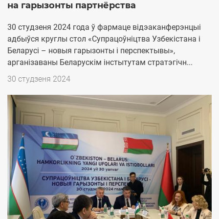
на гарызонты партнёрства
30 студзеня 2024 года ў фармаце відэаканферэнцыі
адбыўся круглы стол «Супрацоўніцтва Узбекістана і
Беларусі – новыя гарызонты і перспектывы»,
арганізаваны Беларускім інстытутам стратэгічн...
Дата
30 студзеня 2024
публикации