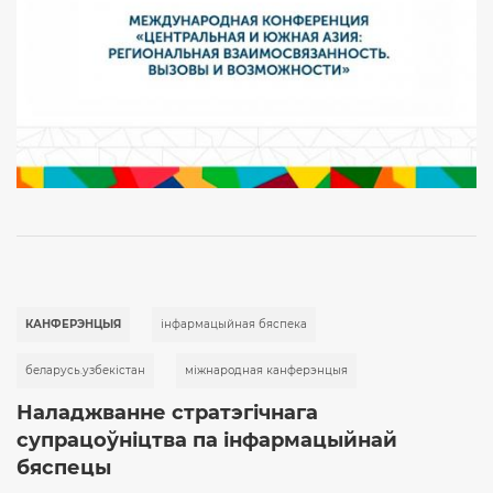
КАНФЕРЭНЦЫЯ
інфармацыйная бяспека
беларусь.узбекістан
міжнародная канферэнцыя
Наладжванне стратэгічнага
супрацоўніцтва па інфармацыйнай
бяспецы