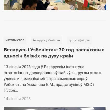
КРУГЛЫ СТОЛ
беларусь.узбекістан
супрацоўніцтва
Беларусь і Узбекістан: 30 год паспяховых
адносін блізкіх па духу краін
13 ліпеня 2023 года ў Беларускім інстытуце
стратэгічных даследаванняў адбыўся круглы стол з
удзелам намесніка міністра замежных спраў
Узбекістана Усманава Б.М., прадстаўнікоў МЗС і
Пасол...
Дата
14 ліпеня 2023
публикации