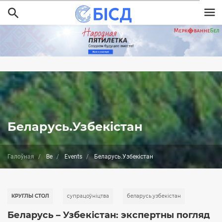
Перайсці
да
асноўнага
змесціва
Беларусь.Узбекістан
Галоўная
Be
Events
Беларусь.Узбекістан
КРУГЛЫ СТОЛ
супрацоўніцтва
беларусь.узбекістан
Беларусь – Узбекістан: экспертны погляд