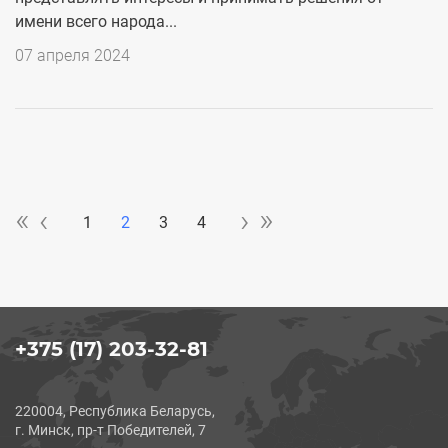
имени всего народа...
07 апреля 2024
«
»
«
‹‹
››
»
‹
›
Нумерация
1
2
3
4
страниц
+375 (17) 203-32-81
220004, Республика Беларусь,
г. Минск, пр-т Победителей, 7