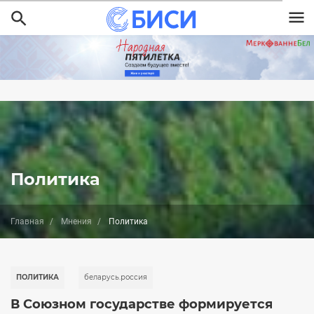
Перейти
к
основному
содержанию
Политика
Главная
Мнения
Политика
ПОЛИТИКА
беларусь.россия
В Союзном государстве формируется