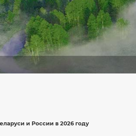
еларуси и России в 2026 году
Инаугураци
отражение 