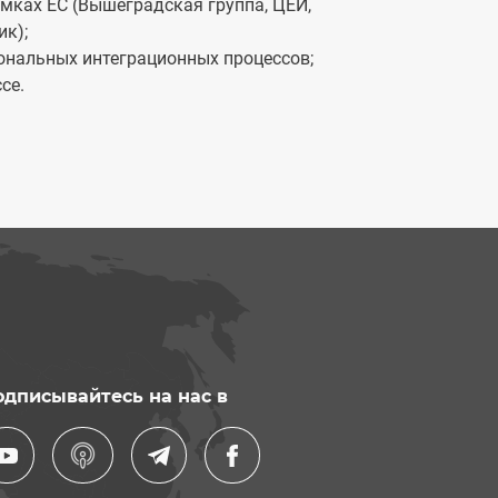
мках ЕС (Вышеградская группа, ЦЕИ,
ик);
иональных интеграционных процессов;
се.
одписывайтесь на нас в