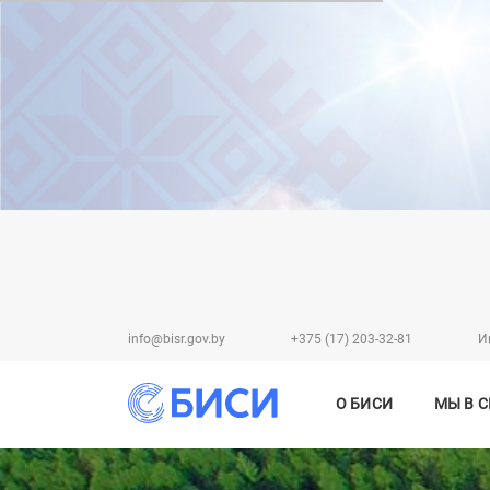
info@bisr.gov.by
+375 (17) 203-32-81
И
О БИСИ
МЫ В 