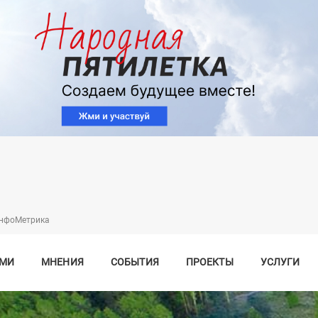
Перейти
к
основному
содержанию
нфоМетрика
СМИ
МНЕНИЯ
СОБЫТИЯ
ПРОЕКТЫ
УСЛУГИ