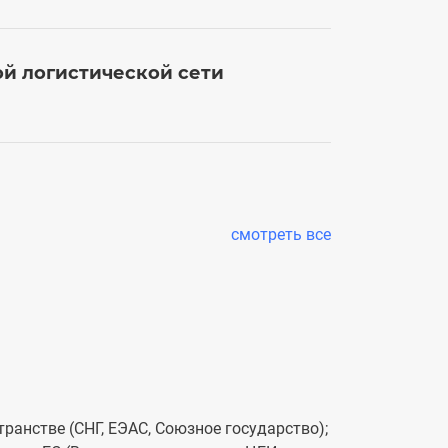
28 марта 2025
ой логистической сети
Стратегию 
27 марта 2025
cмотреть все
ранстве (СНГ, ЕЭАС, Союзное государство);