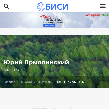
Перейти
к
основному
содержанию
Юрий Ярмолинский
Аналитик
Главная
О БИСИ
Эксперты
Юрий Ярмолинский