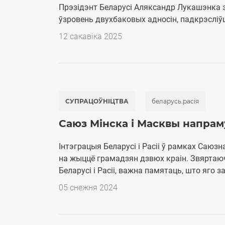
Прэзідэнт Беларусі Аляксандр Лукашэнка зн
ўзровень двухбаковых адносін, падкрэсліўш
12 cакавіка 2025
СУПРАЦОЎНІЦТВА
беларусь.расія
Саюз Мінска і Масквы напра
Інтэграцыя Беларусі і Расіі ў рамках Саю
на жыццё грамадзян дзвюх краін. Звяртаю
Беларусі і Расіі, важна памятаць, што яго
05 cнежня 2024