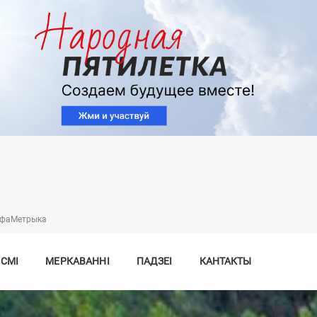
Перайсці
да
асноўнага
змесціва
нфаMетрыка
 СМІ
МЕРКАВАННІ
ПАДЗЕІ
КАНТАКТЫ