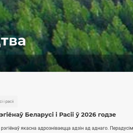
тва
 і расіі
іёнаў Беларусі і Расіі ў 2026 годзе
рэгіёнаў якасна адрозніваецца адзін ад аднаго. Перадусі