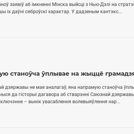
оў заявіў аб імкненні Мінска выйсці з Нью-Дэлі на стратэ
ы іх даўні сяброўскі характар. У дадзеным кантэкс...
мую станоўча ўплывае на жыццё грамадз
знай дзяржавы не мае аналагаў, яна напрамую станоўча ўпл
чыся да гісторыі дагавора аб стварэнні Саюзнай дзяржав
 заключэнне – вынік увасаблення волевыяўлення нар...