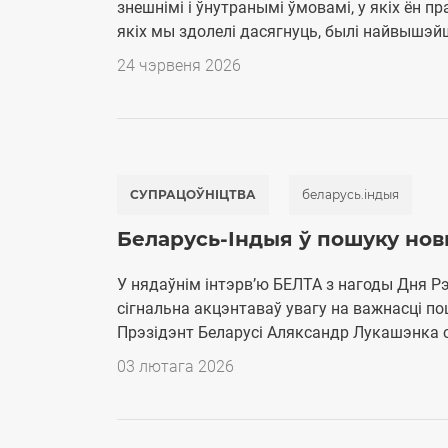
знешнімі і ўнутранымі ўмовамі, у якіх ён пр
якіх мы здолелі дасягнуць, былі найвышэйшы
24 чэрвеня 2026
СУПРАЦОЎНІЦТВА
беларусь.індыя
Беларусь-Індыя ў пошуку нов
У нядаўнім інтэрв’ю БЕЛТА з нагоды Дня Рэ
сігнальна акцэнтаваў увагу на важнасці п
Прэзідэнт Беларусі Аляксандр Лукашэнка су
03 лютага 2026