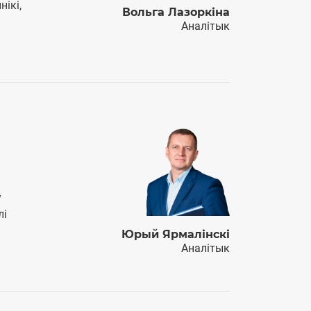
нікі,
Вольга Лазоркіна
Аналітык
ў
лі
Юрый Ярмалінскі
Аналітык