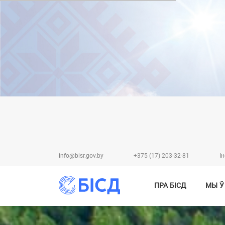
info@bisr.gov.by
+375 (17) 203-32-81
I
ПРА БІСД
МЫ Ў