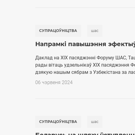
СУПРАЦОЎНІЦТВА
шас
Напрамкі павышэння эфектыў
Даклад на XIX пасяджэнні Форуму ШАС, Таш
рады вітаць удзельнікаў XIX пасяджэння Ф
дзякую нашым сябрам з Узбекістана за лас
06 чэрвеня 2024
СУПРАЦОЎНІЦТВА
шас
Беларусь на шляху ўступленн