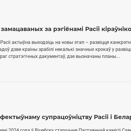
замацаваных за рэгіёнамі Расіі кіраўнік
 Расіі актыўна выходзіць на новы этап – развіцця канкрэт
доў дзве краіны зрабілі некалькі значных крокаў у развіц
аг стратэгічных дакументаў, дзе вызначаны планы...
фектыўнаму супрацоўніцтву Расіі і Бела
эрвені 2024 года ў Віцебску старшыня Пастаяннай камісіі Сав