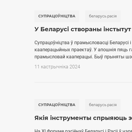
СУПРАЦОЎНІЦТВА
беларусь.расія
У Беларусі створаны iнстытут 
Супрацоўніцтва ў прамысловасці Беларусі і
кааперацыйных праектаў. У апошнія пяць га
прамысловай кааперацыі. Быў прыняты шэр
11 кастрычніка 2024
СУПРАЦОЎНІЦТВА
беларусь.расія
Якія інструменты спрыяюць э
На XI Форуме рэгіёнаў Беларусі і Расіі ў ч