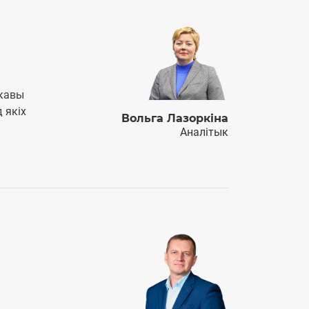
акавы
 якіх
Вольга Лазоркіна
Аналітык