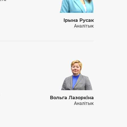
Iрына Русак
Аналітык
ў
Вольга Лазоркіна
Аналітык