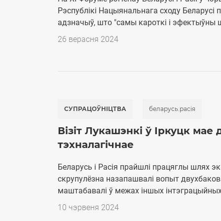
Рэспублікі Нацыянальнага сходу Беларусі 
адзначыў, што "самы кароткі і эфектыўны шля
26 верасня 2024
СУПРАЦОЎНІЦТВА
беларусь.расія
Візіт Лукашэнкі ў Іркуцк мае 
тэхналагічнае
Беларусь і Расія прайшлі працяглы шлях эк
скрупулёзна назапашвалі вопыт двухбаковаг
маштабавалі ў межах іншых інтэграцыйных аб
10 чэрвеня 2024