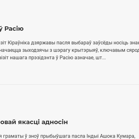
ў Расію
зіт Кіраўніка дзяржавы пасля выбараў заўсёды носіць зн
значаецца зыходзячы з шэрагу крытэрыяў, ключавым сярод
візіт нашага прэзідэнта ў Расію азначае, шт...
новай якасці адносін
я граматы ў зноў прыбыўшага пасла Індыі Ашока Кумара,