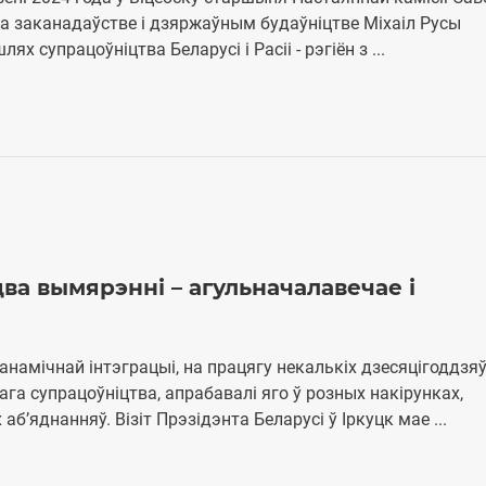
па заканадаўстве і дзяржаўным будаўніцтве Міхаіл Русы
х супрацоўніцтва Беларусі і Расіі - рэгіён з ...
два вымярэнні – агульначалавечае і
анамічнай інтэграцыі, на працягу некалькіх дзесяцігоддзя
а супрацоўніцтва, апрабавалі яго ў розных накірунках,
’яднанняў. Візіт Прэзідэнта Беларусі ў Іркуцк мае ...