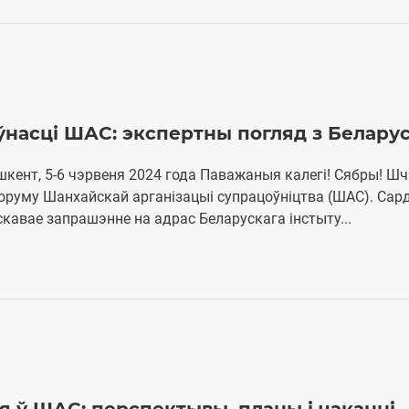
насці ШАС: экспертны погляд з Беларус
кент, 5-6 чэрвеня 2024 года Паважаныя калегі! Сябры! Ш
оруму Шанхайскай арганізацыі супрацоўніцтва (ШАС). Сар
кавае запрашэнне на адрас Беларускага інстыту...
я ў ШАС: перспектывы, планы і чаканні