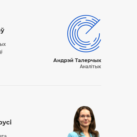
оў
ных
ці
Андрэй Талерчык
Аналітык
русі
ета