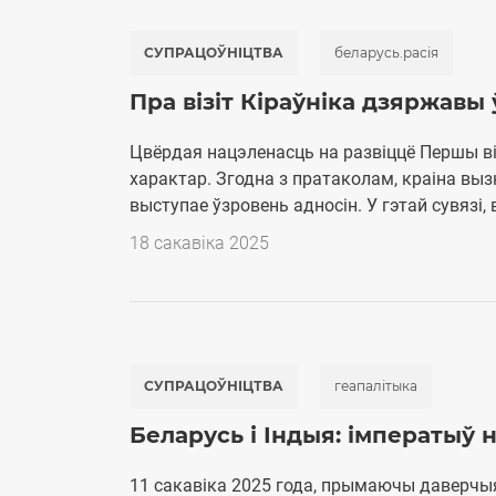
СУПРАЦОЎНІЦТВА
беларусь.расія
Пра візіт Кіраўніка дзяржавы 
Цвёрдая нацэленасць на развіццё Першы ві
характар. Згодна з пратаколам, краіна вы
выступае ўзровень адносін. У гэтай сувязі, 
18 cакавіка 2025
СУПРАЦОЎНІЦТВА
геапалітыка
Беларусь і Індыя: імператыў 
11 сакавіка 2025 года, прымаючы даверчы