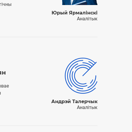
гічны
Юрый Ярмалінскі
Аналітык
ян
ывае
ы
Андрэй Талерчык
Аналітык