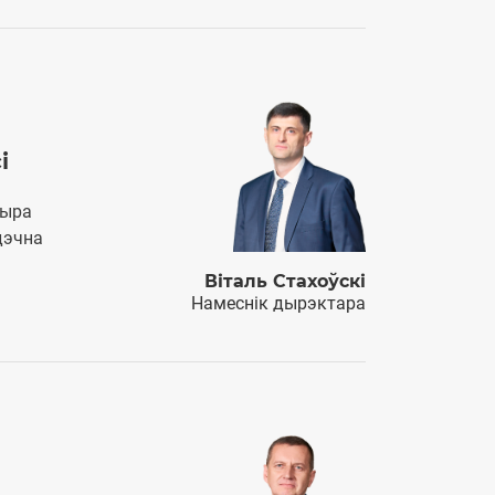
і
чыра
дэчна
Віталь Стахоўскі
Намеснiк дырэктара