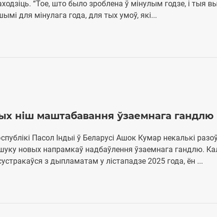
аходзіць. “Тое, што было зроблена ў мінулым годзе, і тыя вы
мі для мінулага года, для тых умоў, які...
ых ніш маштабавання ўзаемнага гандлю
спублікі Пасол Індыі ў Беларусі Ашок Кумар некалькі разо
ошуку новых напрамкаў надбаўлення ўзаемнага гандлю. Ка
стракаўся з дыпламатам у лістападзе 2025 года, ён ...