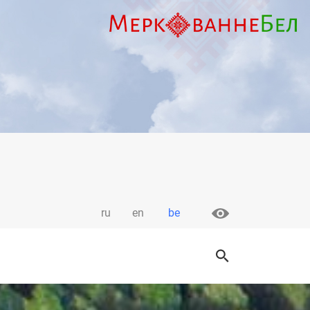
ru
en
be