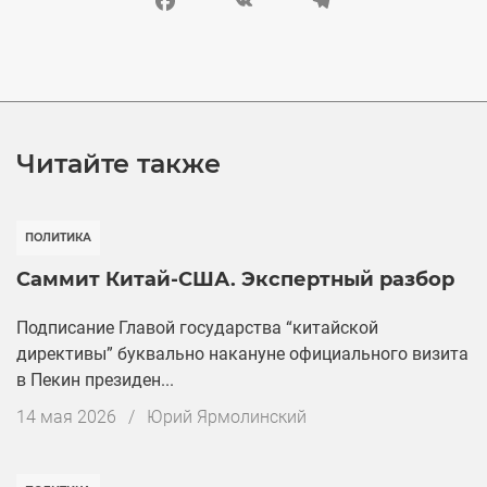
Facebook
VK
Telegram
Читайте также
ПОЛИТИКА
Саммит Китай-США. Экспертный разбор
Подписание Главой государства “китайской
директивы” буквально накануне официального визита
в Пекин президен...
Дата
14 мая 2026
/
Юрий Ярмолинский
публикации