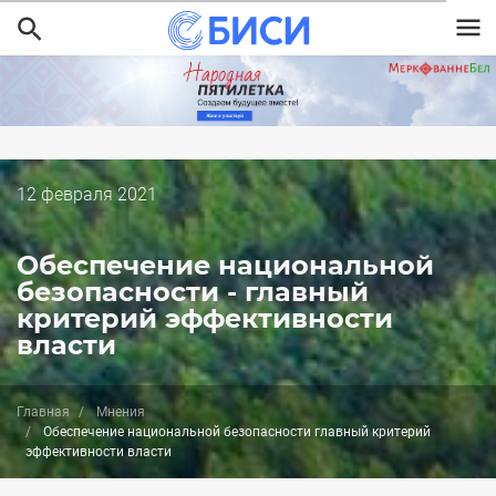
Перейти
к
основному
содержанию
Дата
12 февраля 2021
публикации
Обеспечение национальной
безопасности - главный
критерий эффективности
власти
Главная
Мнения
Обеспечение национальной безопасности главный критерий
эффективности власти