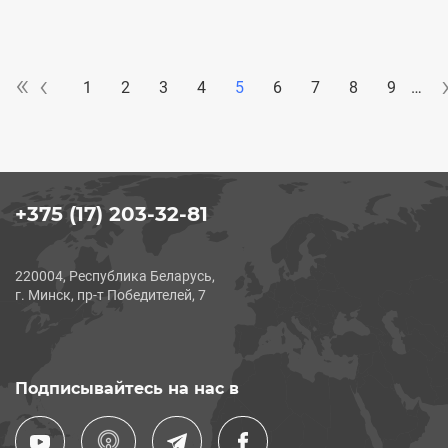
«
«
‹‹
‹
Нумерация
1
2
3
4
5
6
7
8
9
…
страниц
+375 (17) 203-32-81
220004, Республика Беларусь,
г. Минск, пр-т Победителей, 7
Подписывайтесь на нас в