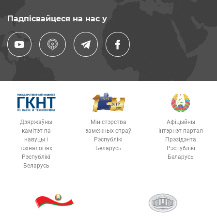
Падпісвайцеся на нас у
Дзяржаўны
Міністэрства
Афіцыйны
камітэт па
замежных спраў
Інтэрнэт-партал
навуцы і
Рэспублікі
Прэзідэнта
тэхналогіях
Беларусь
Рэспублікі
Рэспублікі
Беларусь
Беларусь