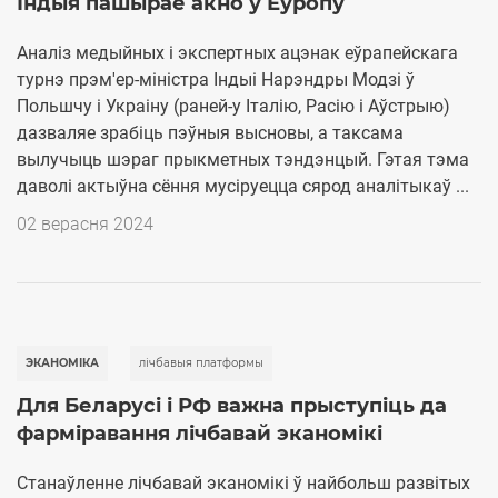
Індыя пашырае акно ў Еўропу
Аналіз медыйных і экспертных ацэнак еўрапейскага
турнэ прэм'ер-міністра Індыі Нарэндры Модзі ў
Польшчу і Украіну (раней-у Італію, Расію і Аўстрыю)
дазваляе зрабіць пэўныя высновы, а таксама
вылучыць шэраг прыкметных тэндэнцый. Гэтая тэма
даволі актыўна сёння мусіруецца сярод аналітыкаў ...
02 верасня 2024
ЭКАНОМІКА
лiчбавыя платформы
Для Беларусі і РФ важна прыступіць да
фарміравання лічбавай эканомікі
Станаўленне лічбавай эканомікі ў найбольш развітых