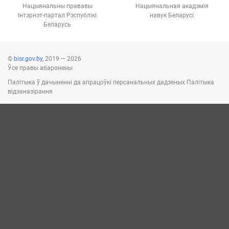
Нацыянальны прававы
Нацыянальная акадэмія
Інтэрнэт-партал Рэспублікі
навук Беларусі
Беларусь
©
bisr.gov.by
, 2019 — 2026
Ўсе правы абаронены
Палітыка ў дачыненні да апрацоўкі персанальных дадзеных
Палітыка
відэаназірання