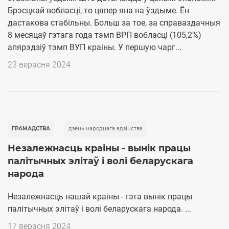
Брэсцкай вобласці, то цяпер яна на ўздыме. Ён
дастакова стабільны. Больш за тое, за справаздачныя
8 месяцаў гэтага года тэмп ВРП вобласці (105,2%)
апярэдзіў тэмп ВУП краіны. У першую чарг...
23 верасня 2024
ГРАМАДСТВА
дзень народнага адзінства
Незалежнасць краіны - вынік працы
палітычных элітаў і волі беларускага
народа
Незалежнасць нашай краіны - гэта вынік працы
палітычных элітаў і волі беларускага народа. ...
17 верасня 2024