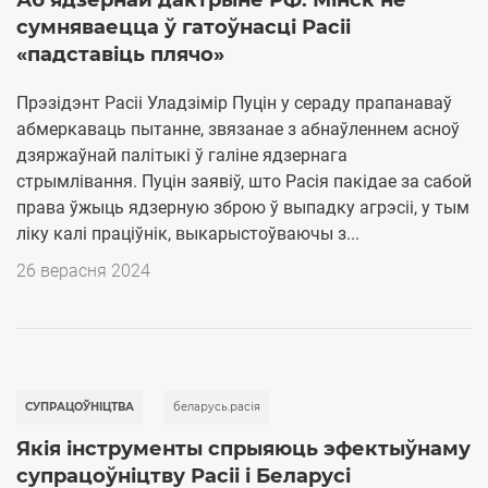
сумняваецца ў гатоўнасці Расіі
«падставіць плячо»
Прэзідэнт Расіі Уладзімір Пуцін у сераду прапанаваў
абмеркаваць пытанне, звязанае з абнаўленнем асноў
дзяржаўнай палітыкі ў галіне ядзернага
стрымлівання. Пуцін заявіў, што Расiя пакідае за сабой
права ўжыць ядзерную зброю ў выпадку агрэсіі, у тым
ліку калі праціўнік, выкарыстоўваючы з...
26 верасня 2024
СУПРАЦОЎНІЦТВА
беларусь.расія
Якія інструменты спрыяюць эфектыўнаму
супрацоўніцтву Расіі і Беларусі