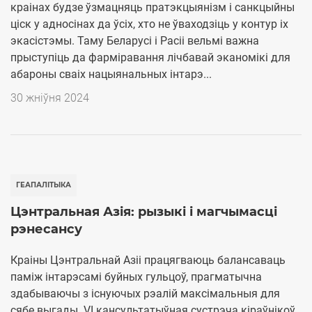
краінах будзе ўзмацняць пратэкцыянізм і санкцыйны
ціск у адносінах да ўсіх, хто не ўваходзіць у контур іх
экасістэмы. Таму Беларусі і Расіі вельмі важна
прыступіць да фарміравання лічбавай эканомікі для
абароны сваіх нацыянальных інтарэ...
30 жніўня 2024
ГЕАПАЛІТЫКА
Цэнтральная Азія: рызыкі і магчымасці
рэнесансу
Краіны Цэнтральнай Азіі працягваюць балансаваць
паміж інтарэсамі буйных гульцоў, прагматычна
здабываючы з існуючых рэалій максімальныя для
сябе выгады. VI кансультатыўная сустрэча кіраўнікоў