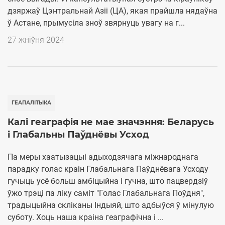
дзяржаў Цэнтральнай Азіі (ЦА), якая прайшла нядаўна
ў Астане, прымусіла зноў звярнуць увагу на г...
27 жніўня 2024
ГЕАПАЛІТЫКА
Калі геаграфія не мае значэння: Беларусь
і Глабальны Паўднёвы Усход
Па меры хаатызацыі адыходзячага міжнароднага
парадку голас краін Глабальнага Паўднёвага Усходу
гучыць усё больш амбіцыйна і гучна, што пацвердзіў
ўжо трэці па ліку саміт "Голас Глабальнага Поўдня",
традыцыйна скліканы Індыяй, што адбыўся ў мінулую
суботу. Хоць наша краіна геаграфічна і ...