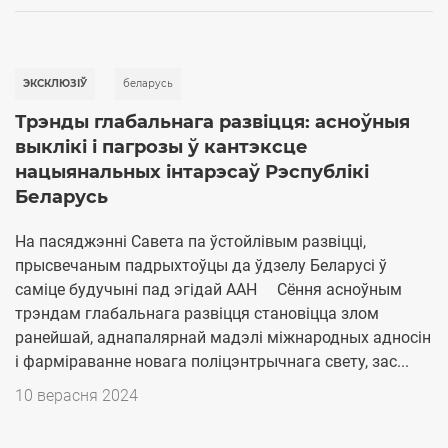
ЭКСКЛЮЗІЎ
беларусь
Трэнды глабальнага развіцця: асноўныя
выклікі і пагрозы ў кантэксце
нацыянальных інтарэсаў Рэспублікі
Беларусь
На пасяджэнні Савета па ўстойлівым развіцці,
прысвечаным падрыхтоўцы да ўдзелу Беларусі ў
саміце будучыні пад эгідай ААН Сёння асноўным
трэндам глабальнага развіцця становіцца злом
ранейшай, аднапалярнай мадэлі міжнародных адносін
і фарміраванне новага полiцэнтрычнага свету, зас...
10 верасня 2024