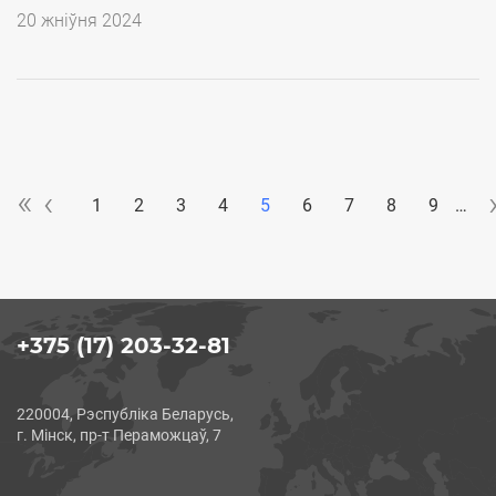
20 жніўня 2024
«
«
‹‹
‹
Pagination
1
2
3
4
5
6
7
8
9
…
+375 (17) 203-32-81
220004, Рэспубліка Беларусь,
г. Мінск, пр-т Пераможцаў, 7