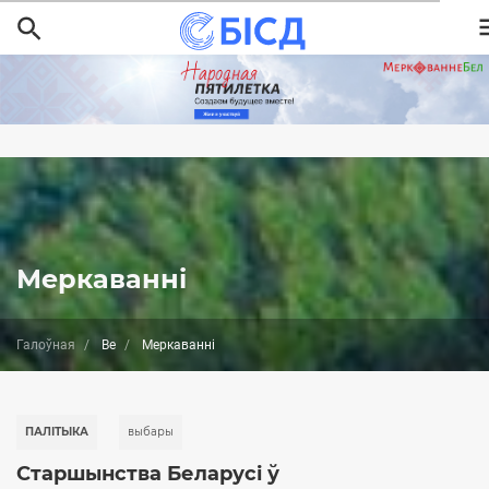
Перайсці
да
асноўнага
змесціва
Меркаванні
Галоўная
Be
Меркаванні
ПАЛІТЫКА
выбары
Старшынства Беларусі ў