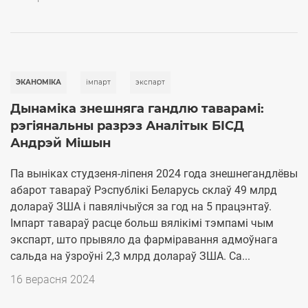
ЭКАНОМІКА
імпарт
экспарт
Дынаміка знешняга гандлю таварамі:
рэгіянальны разрэз Аналітык БІСД
Андрэй Мішын
Па выніках студзеня-ліпеня 2024 года знешнегандлёвы
абарот тавараў Рэспублікі Беларусь склаў 49 млрд
долараў ЗША i павялічыўся за год на 5 працэнтаў.
Імпарт тавараў расце больш вялікімі тэмпамі чым
экспарт, што прывяло да фарміравання адмоўнага
сальда на ўзроўні 2,3 млрд долараў ЗША. Са...
16 верасня 2024