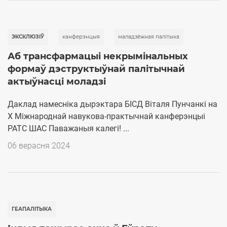
ЭКСКЛЮЗІЎ
канферэнцыя
маладзёжная палітыка
Аб трансфармацыі некрымінальных
формаў дэструктыўнай палітычнай
актыўнасці моладзі
Даклад намесніка дырэктара БІСД Віталя Пунчанкі на
X Міжнароднай навукова-практычнай канферэнцыі
РАТС ШАС Паважаныя калегі! ...
06 верасня 2024
ГЕАПАЛІТЫКА