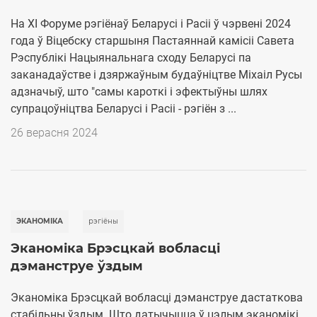
На XI Форуме рэгіёнаў Беларусі і Расіі ў чэрвені 2024
года ў Віцебску старшыня Пастаяннай камісіі Савета
Рэспублікі Нацыянальнага сходу Беларусі па
заканадаўстве і дзяржаўным будаўніцтве Міхаіл Русы
адзначыў, што "самы кароткі і эфектыўны шлях
супрацоўніцтва Беларусі і Расіі - рэгіён з ...
26 верасня 2024
ЭКАНОМІКА
рэгіёны
Эканоміка Брэсцкай вобласці
дэманструе ўздым
Эканоміка Брэсцкай вобласці дэманструе дастаткова
стабільны ўздым. Што датычыцца ў цэлым эканомікі