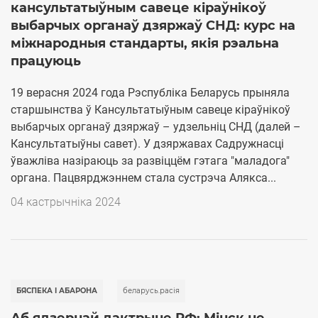
кансультатыўным савеце кіраўнікоў
выбарчых органаў дзяржаў СНД: курс на
міжнародныя стандарты, якія рэальна
працуюць
19 верасня 2024 года Рэспубліка Беларусь прыняла
старшынства ў Кансультатыўным савеце кіраўнікоў
выбарчых органаў дзяржаў – удзельніц СНД (далей –
Кансультатыўны савет). У дзяржавах Садружнасці
ўважліва назіраюць за развіццём гэтага "маладога"
органа. Пацвярджэннем стала сустрэча Алякса...
04 кастрычніка 2024
БЯСПЕКА І АБАРОНА
беларусь.расія
Аб ядзернай дактрыне РФ: Мінск не