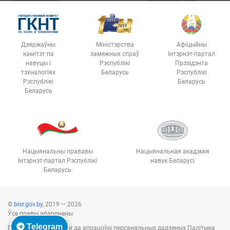
Дзяржаўны
Міністэрства
Афіцыйны
камітэт па
замежных спраў
Інтэрнэт-партал
навуцы і
Рэспублікі
Прэзідэнта
тэхналогіях
Беларусь
Рэспублікі
Рэспублікі
Беларусь
Беларусь
Нацыянальны прававы
Нацыянальная акадэмія
Інтэрнэт-партал Рэспублікі
навук Беларусі
Беларусь
©
bisr.gov.by
, 2019 — 2026
Ўсе правы абаронены
Telegram
Палітыка ў дачыненні да апрацоўкі персанальных дадзеных
Палітыка