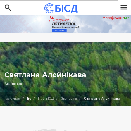
Перайсці
да
асноўнага
змесціва
Святлана Алейнікава
Аналітык
Галоўная
Be
Пра БІСД
Эксперты
Святлана Алейнікава