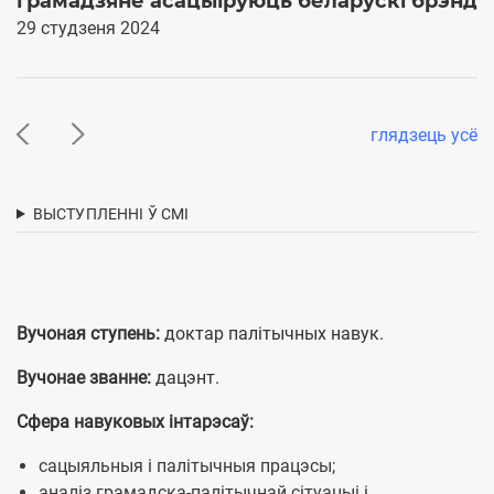
грамадзяне асацыіруюць беларускі брэнд
п
т
29 студзеня 2024
0
глядзець усё
ВЫСТУПЛЕННІ Ў СМІ
Вучоная ступень:
доктар палітычных навук.
Вучонае званне:
дацэнт.
Сфера навуковых інтарэсаў:
сацыяльныя і палітычныя працэсы;
аналіз грамадска-палітычнай сітуацыі і