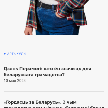
AРТЫКУЛЫ
Дзень Перамогі: што ён значыць для
Г
беларускага грамадства?
г
10 мая 2024
1
«Гордасць за Беларусь». З чым
Э